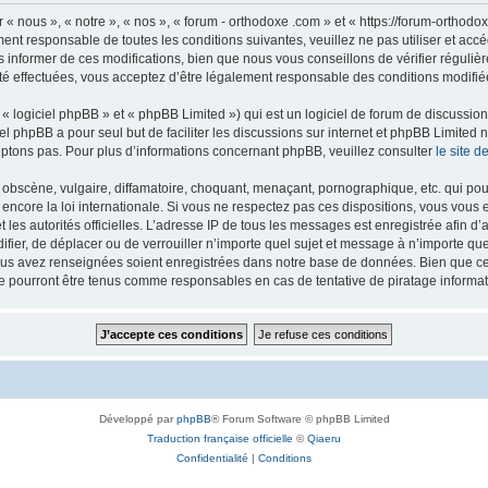
 « nous », « notre », « nos », « forum - orthodoxe .com » et « https://forum-ortho
ment responsable de toutes les conditions suivantes, veuillez ne pas utiliser et ac
informer de ces modifications, bien que nous vous conseillons de vérifier régulièr
té effectuées, vous acceptez d’être légalement responsable des conditions modifiée
 logiciel phpBB » et « phpBB Limited ») qui est un logiciel de forum de discussio
iel phpBB a pour seul but de faciliter les discussions sur internet et phpBB Limit
ptons pas. Pour plus d’informations concernant phpBB, veuillez consulter
le site 
obscène, vulgaire, diffamatoire, choquant, menaçant, pornographique, etc. qui pourr
 encore la loi internationale. Si vous ne respectez pas ces dispositions, vous vous
 et les autorités officielles. L’adresse IP de tous les messages est enregistrée afin 
difier, de déplacer ou de verrouiller n’importe quel sujet et message à n’importe q
vous avez renseignées soient enregistrées dans notre base de données. Bien que ces
ne pourront être tenus comme responsables en cas de tentative de piratage inform
Développé par
phpBB
® Forum Software © phpBB Limited
Traduction française officielle
©
Qiaeru
Confidentialité
|
Conditions