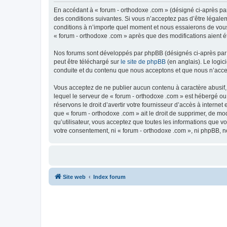
En accédant à « forum - orthodoxe .com » (désigné ci-après par
des conditions suivantes. Si vous n’acceptez pas d’être légale
conditions à n’importe quel moment et nous essaierons de vous 
« forum - orthodoxe .com » après que des modifications aient é
Nos forums sont développés par phpBB (désignés ci-après par «
peut être téléchargé sur
le site de phpBB
(en anglais). Le logic
conduite et du contenu que nous acceptons et que nous n’acce
Vous acceptez de ne publier aucun contenu à caractère abusif, 
lequel le serveur de « forum - orthodoxe .com » est hébergé ou
réservons le droit d’avertir votre fournisseur d’accès à internet
que « forum - orthodoxe .com » ait le droit de supprimer, de mo
qu’utilisateur, vous acceptez que toutes les informations que 
votre consentement, ni « forum - orthodoxe .com », ni phpBB, 
Site web
Index forum