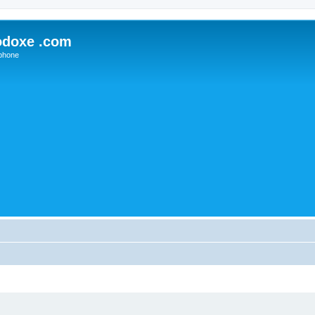
odoxe .com
phone