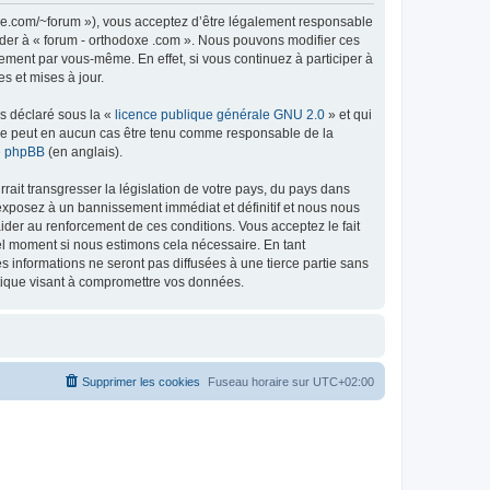
doxe.com/~forum »), vous acceptez d’être légalement responsable
céder à « forum - orthodoxe .com ». Nous pouvons modifier ces
ement par vous-même. En effet, si vous continuez à participer à
s et mises à jour.
ns déclaré sous la «
licence publique générale GNU 2.0
» et qui
ed ne peut en aucun cas être tenu comme responsable de la
de phpBB
(en anglais).
ait transgresser la législation de votre pays, du pays dans
 exposez à un bannissement immédiat et définitif et nous nous
d’aider au renforcement de ces conditions. Vous acceptez le fait
uel moment si nous estimons cela nécessaire. En tant
 informations ne seront pas diffusées à une tierce partie sans
atique visant à compromettre vos données.
Supprimer les cookies
Fuseau horaire sur
UTC+02:00