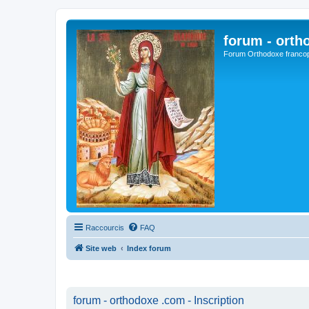
forum - orth
Forum Orthodoxe franco
Raccourcis
FAQ
Site web
Index forum
forum - orthodoxe .com - Inscription