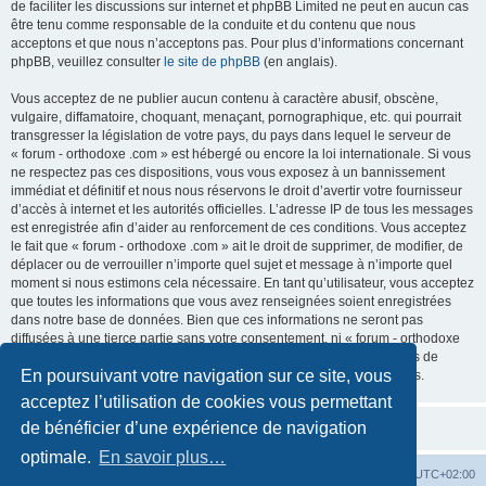
de faciliter les discussions sur internet et phpBB Limited ne peut en aucun cas
être tenu comme responsable de la conduite et du contenu que nous
acceptons et que nous n’acceptons pas. Pour plus d’informations concernant
phpBB, veuillez consulter
le site de phpBB
(en anglais).
Vous acceptez de ne publier aucun contenu à caractère abusif, obscène,
vulgaire, diffamatoire, choquant, menaçant, pornographique, etc. qui pourrait
transgresser la législation de votre pays, du pays dans lequel le serveur de
« forum - orthodoxe .com » est hébergé ou encore la loi internationale. Si vous
ne respectez pas ces dispositions, vous vous exposez à un bannissement
immédiat et définitif et nous nous réservons le droit d’avertir votre fournisseur
d’accès à internet et les autorités officielles. L’adresse IP de tous les messages
est enregistrée afin d’aider au renforcement de ces conditions. Vous acceptez
le fait que « forum - orthodoxe .com » ait le droit de supprimer, de modifier, de
déplacer ou de verrouiller n’importe quel sujet et message à n’importe quel
moment si nous estimons cela nécessaire. En tant qu’utilisateur, vous acceptez
que toutes les informations que vous avez renseignées soient enregistrées
dans notre base de données. Bien que ces informations ne seront pas
diffusées à une tierce partie sans votre consentement, ni « forum - orthodoxe
.com », ni phpBB, ne pourront être tenus comme responsables en cas de
En poursuivant votre navigation sur ce site, vous
tentative de piratage informatique visant à compromettre vos données.
acceptez l’utilisation de cookies vous permettant
de bénéficier d’une expérience de navigation
optimale.
En savoir plus…
Site web
Index forum
Fuseau horaire sur
UTC+02:00