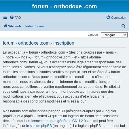
forum - orthodoxe .com
FAQ
Connexion
R
Site web
Index forum
e
Langue :
c
forum - orthodoxe .com - Inscription
h
En accédant à « forum - orthodoxe .com » (désigné ci-après par « nous »,
e
« notre », « nos », « forum - orthodoxe .com » et « https://forum-
r
orthodoxe.com/~forum »), vous acceptez d’être légalement responsable des
conditions suivantes. Si vous n’acceptez pas d’être légalement responsable de
c
toutes les conditions suivantes, veuillez ne pas utiliser et accéder à « forum -
h
orthodoxe .com ». Nous pouvons modifier ces conditions à n’importe quel
e
moment et nous essaierons de vous informer de ces modifications, bien que
nous vous conseillons de vérifier régulièrement par vous-même. En effet, si
r
vous continuez à participer à « forum - orthodoxe .com » après que des
modifications aient été effectuées, vous acceptez d’être légalement
responsable des conditions modifiées et mises à jour.
Nos forums sont développés par phpBB (désignés ci-après par « logiciel
phpBB » et « phpBB Limited ») qui est un logiciel de forum de discussions
déclaré sous la «
licence publique générale GNU 2.0
» et qui peut être
téléchargé sur
le site de phpBB
(en anglais). Le logiciel phpBB a pour seul but