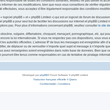
ment responsable de toutes les conditions suivantes, veuillez ne pas utiliser et ac
informer de ces modifications, bien que nous vous conseillons de vérifier régulièr
té effectuées, vous acceptez d’être légalement responsable des conditions modifiée
 logiciel phpBB » et « phpBB Limited ») qui est un logiciel de forum de discussio
iel phpBB a pour seul but de faciliter les discussions sur internet et phpBB Limit
ptons pas. Pour plus d’informations concernant phpBB, veuillez consulter
le site 
obscène, vulgaire, diffamatoire, choquant, menaçant, pornographique, etc. qui pourr
 encore la loi internationale. Si vous ne respectez pas ces dispositions, vous vous
 et les autorités officielles. L’adresse IP de tous les messages est enregistrée afin 
difier, de déplacer ou de verrouiller n’importe quel sujet et message à n’importe q
vous avez renseignées soient enregistrées dans notre base de données. Bien que ces
ne pourront être tenus comme responsables en cas de tentative de piratage inform
Développé par
phpBB
® Forum Software © phpBB Limited
Traduction française officielle
©
Qiaeru
Confidentialité
|
Conditions