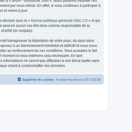
céder à « forum - orthodoxe .com ». Nous pouvons modifier ces
ement par vous-même. En effet, si vous continuez à participer à
s et mises à jour.
ns déclaré sous la «
licence publique générale GNU 2.0
» et qui
ed ne peut en aucun cas être tenu comme responsable de la
de phpBB
(en anglais).
ait transgresser la législation de votre pays, du pays dans
 exposez à un bannissement immédiat et définitif et nous nous
d’aider au renforcement de ces conditions. Vous acceptez le fait
uel moment si nous estimons cela nécessaire. En tant
 informations ne seront pas diffusées à une tierce partie sans
atique visant à compromettre vos données.
Supprimer les cookies
Fuseau horaire sur
UTC+02:00