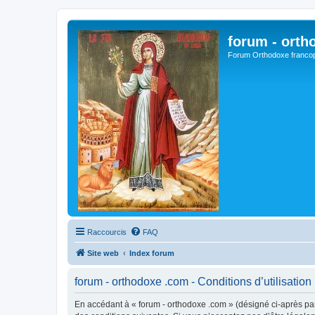
forum - orth
Forum Orthodoxe franco
Raccourcis
FAQ
Site web
Index forum
forum - orthodoxe .com - Conditions d’utilisation
En accédant à « forum - orthodoxe .com » (désigné ci-après par