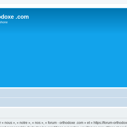
odoxe .com
phone
 « nous », « notre », « nos », « forum - orthodoxe .com » et « https://forum-ortho