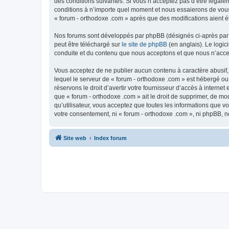
des conditions suivantes. Si vous n’acceptez pas d’être légale
conditions à n’importe quel moment et nous essaierons de vous 
« forum - orthodoxe .com » après que des modifications aient é
Nos forums sont développés par phpBB (désignés ci-après par «
peut être téléchargé sur
le site de phpBB
(en anglais). Le logic
conduite et du contenu que nous acceptons et que nous n’acce
Vous acceptez de ne publier aucun contenu à caractère abusif, 
lequel le serveur de « forum - orthodoxe .com » est hébergé ou
réservons le droit d’avertir votre fournisseur d’accès à internet
que « forum - orthodoxe .com » ait le droit de supprimer, de mo
qu’utilisateur, vous acceptez que toutes les informations que 
votre consentement, ni « forum - orthodoxe .com », ni phpBB, 
Site web
Index forum