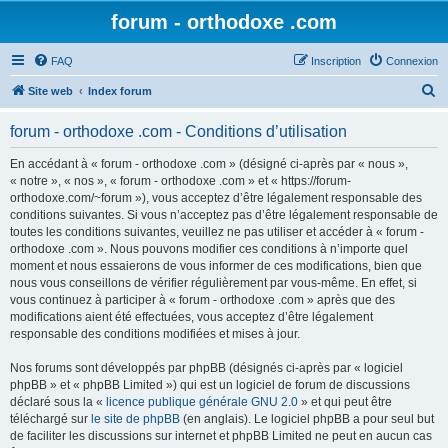
forum - orthodoxe .com
FAQ
Inscription
Connexion
R
Site web
Index forum
e
forum - orthodoxe .com - Conditions d’utilisation
c
h
En accédant à « forum - orthodoxe .com » (désigné ci-après par « nous »,
« notre », « nos », « forum - orthodoxe .com » et « https://forum-
e
orthodoxe.com/~forum »), vous acceptez d’être légalement responsable des
r
conditions suivantes. Si vous n’acceptez pas d’être légalement responsable de
toutes les conditions suivantes, veuillez ne pas utiliser et accéder à « forum -
c
orthodoxe .com ». Nous pouvons modifier ces conditions à n’importe quel
h
moment et nous essaierons de vous informer de ces modifications, bien que
nous vous conseillons de vérifier régulièrement par vous-même. En effet, si
e
vous continuez à participer à « forum - orthodoxe .com » après que des
r
modifications aient été effectuées, vous acceptez d’être légalement
responsable des conditions modifiées et mises à jour.
Nos forums sont développés par phpBB (désignés ci-après par « logiciel
phpBB » et « phpBB Limited ») qui est un logiciel de forum de discussions
déclaré sous la «
licence publique générale GNU 2.0
» et qui peut être
téléchargé sur
le site de phpBB
(en anglais). Le logiciel phpBB a pour seul but
de faciliter les discussions sur internet et phpBB Limited ne peut en aucun cas