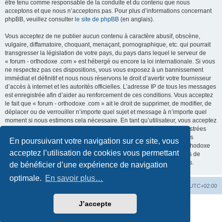
être tenu comme responsable de la conduite et du contenu que nous
acceptons et que nous n’acceptons pas. Pour plus d’informations concernant
phpBB, veuillez consulter
le site de phpBB
(en anglais).
Vous acceptez de ne publier aucun contenu à caractère abusif, obscène,
vulgaire, diffamatoire, choquant, menaçant, pornographique, etc. qui pourrait
transgresser la législation de votre pays, du pays dans lequel le serveur de
« forum - orthodoxe .com » est hébergé ou encore la loi internationale. Si vous
ne respectez pas ces dispositions, vous vous exposez à un bannissement
immédiat et définitif et nous nous réservons le droit d’avertir votre fournisseur
d’accès à internet et les autorités officielles. L’adresse IP de tous les messages
est enregistrée afin d’aider au renforcement de ces conditions. Vous acceptez
le fait que « forum - orthodoxe .com » ait le droit de supprimer, de modifier, de
déplacer ou de verrouiller n’importe quel sujet et message à n’importe quel
moment si nous estimons cela nécessaire. En tant qu’utilisateur, vous acceptez
que toutes les informations que vous avez renseignées soient enregistrées
dans notre base de données. Bien que ces informations ne seront pas
En poursuivant votre navigation sur ce site, vous
diffusées à une tierce partie sans votre consentement, ni « forum - orthodoxe
acceptez l’utilisation de cookies vous permettant
.com », ni phpBB, ne pourront être tenus comme responsables en cas de
tentative de piratage informatique visant à compromettre vos données.
de bénéficier d’une expérience de navigation
optimale.
En savoir plus…
Site web
Index forum
Fuseau horaire sur
UTC+02:00
J’accepte
Développé par
phpBB
® Forum Software © phpBB Limited
Traduction française officielle
©
Qiaeru
Confidentialité
|
Conditions