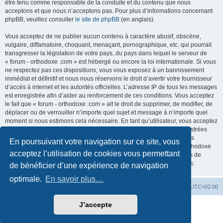
être tenu comme responsable de la conduite et du contenu que nous
acceptons et que nous n’acceptons pas. Pour plus d’informations concernant
phpBB, veuillez consulter
le site de phpBB
(en anglais).
Vous acceptez de ne publier aucun contenu à caractère abusif, obscène,
vulgaire, diffamatoire, choquant, menaçant, pornographique, etc. qui pourrait
transgresser la législation de votre pays, du pays dans lequel le serveur de
« forum - orthodoxe .com » est hébergé ou encore la loi internationale. Si vous
ne respectez pas ces dispositions, vous vous exposez à un bannissement
immédiat et définitif et nous nous réservons le droit d’avertir votre fournisseur
d’accès à internet et les autorités officielles. L’adresse IP de tous les messages
est enregistrée afin d’aider au renforcement de ces conditions. Vous acceptez
le fait que « forum - orthodoxe .com » ait le droit de supprimer, de modifier, de
déplacer ou de verrouiller n’importe quel sujet et message à n’importe quel
moment si nous estimons cela nécessaire. En tant qu’utilisateur, vous acceptez
que toutes les informations que vous avez renseignées soient enregistrées
dans notre base de données. Bien que ces informations ne seront pas
En poursuivant votre navigation sur ce site, vous
diffusées à une tierce partie sans votre consentement, ni « forum - orthodoxe
acceptez l’utilisation de cookies vous permettant
.com », ni phpBB, ne pourront être tenus comme responsables en cas de
tentative de piratage informatique visant à compromettre vos données.
de bénéficier d’une expérience de navigation
optimale.
En savoir plus…
Site web
Index forum
Fuseau horaire sur
UTC+02:00
J’accepte
Développé par
phpBB
® Forum Software © phpBB Limited
Traduction française officielle
©
Qiaeru
Confidentialité
|
Conditions