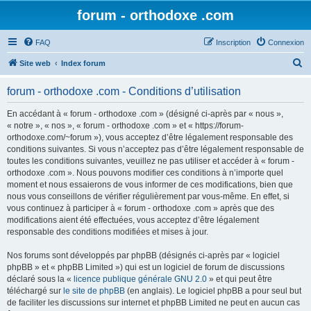
forum - orthodoxe .com
FAQ
Inscription
Connexion
R
Site web
Index forum
e
forum - orthodoxe .com - Conditions d’utilisation
c
h
En accédant à « forum - orthodoxe .com » (désigné ci-après par « nous »,
« notre », « nos », « forum - orthodoxe .com » et « https://forum-
e
orthodoxe.com/~forum »), vous acceptez d’être légalement responsable des
r
conditions suivantes. Si vous n’acceptez pas d’être légalement responsable de
toutes les conditions suivantes, veuillez ne pas utiliser et accéder à « forum -
c
orthodoxe .com ». Nous pouvons modifier ces conditions à n’importe quel
h
moment et nous essaierons de vous informer de ces modifications, bien que
nous vous conseillons de vérifier régulièrement par vous-même. En effet, si
e
vous continuez à participer à « forum - orthodoxe .com » après que des
r
modifications aient été effectuées, vous acceptez d’être légalement
responsable des conditions modifiées et mises à jour.
Nos forums sont développés par phpBB (désignés ci-après par « logiciel
phpBB » et « phpBB Limited ») qui est un logiciel de forum de discussions
déclaré sous la «
licence publique générale GNU 2.0
» et qui peut être
téléchargé sur
le site de phpBB
(en anglais). Le logiciel phpBB a pour seul but
de faciliter les discussions sur internet et phpBB Limited ne peut en aucun cas