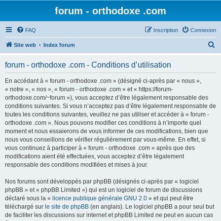
forum - orthodoxe .com
FAQ
Inscription
Connexion
R
Site web
Index forum
e
forum - orthodoxe .com - Conditions d’utilisation
c
h
En accédant à « forum - orthodoxe .com » (désigné ci-après par « nous »,
« notre », « nos », « forum - orthodoxe .com » et « https://forum-
e
orthodoxe.com/~forum »), vous acceptez d’être légalement responsable des
r
conditions suivantes. Si vous n’acceptez pas d’être légalement responsable de
toutes les conditions suivantes, veuillez ne pas utiliser et accéder à « forum -
c
orthodoxe .com ». Nous pouvons modifier ces conditions à n’importe quel
h
moment et nous essaierons de vous informer de ces modifications, bien que
nous vous conseillons de vérifier régulièrement par vous-même. En effet, si
e
vous continuez à participer à « forum - orthodoxe .com » après que des
r
modifications aient été effectuées, vous acceptez d’être légalement
responsable des conditions modifiées et mises à jour.
Nos forums sont développés par phpBB (désignés ci-après par « logiciel
phpBB » et « phpBB Limited ») qui est un logiciel de forum de discussions
déclaré sous la «
licence publique générale GNU 2.0
» et qui peut être
téléchargé sur
le site de phpBB
(en anglais). Le logiciel phpBB a pour seul but
de faciliter les discussions sur internet et phpBB Limited ne peut en aucun cas