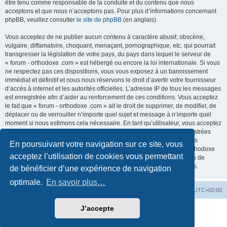
être tenu comme responsable de la conduite et du contenu que nous
acceptons et que nous n’acceptons pas. Pour plus d’informations concernant
phpBB, veuillez consulter
le site de phpBB
(en anglais).
Vous acceptez de ne publier aucun contenu à caractère abusif, obscène,
vulgaire, diffamatoire, choquant, menaçant, pornographique, etc. qui pourrait
transgresser la législation de votre pays, du pays dans lequel le serveur de
« forum - orthodoxe .com » est hébergé ou encore la loi internationale. Si vous
ne respectez pas ces dispositions, vous vous exposez à un bannissement
immédiat et définitif et nous nous réservons le droit d’avertir votre fournisseur
d’accès à internet et les autorités officielles. L’adresse IP de tous les messages
est enregistrée afin d’aider au renforcement de ces conditions. Vous acceptez
le fait que « forum - orthodoxe .com » ait le droit de supprimer, de modifier, de
déplacer ou de verrouiller n’importe quel sujet et message à n’importe quel
moment si nous estimons cela nécessaire. En tant qu’utilisateur, vous acceptez
que toutes les informations que vous avez renseignées soient enregistrées
dans notre base de données. Bien que ces informations ne seront pas
En poursuivant votre navigation sur ce site, vous
diffusées à une tierce partie sans votre consentement, ni « forum - orthodoxe
acceptez l’utilisation de cookies vous permettant
.com », ni phpBB, ne pourront être tenus comme responsables en cas de
tentative de piratage informatique visant à compromettre vos données.
de bénéficier d’une expérience de navigation
optimale.
En savoir plus…
Site web
Index forum
Fuseau horaire sur
UTC+02:00
J’accepte
Développé par
phpBB
® Forum Software © phpBB Limited
Traduction française officielle
©
Qiaeru
Confidentialité
|
Conditions