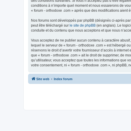
des conditions suivantes. Si vous n’acceptez pas d’être légale
conditions à n’importe quel moment et nous essaierons de vous 
« forum - orthodoxe .com » après que des modifications aient é
Nos forums sont développés par phpBB (désignés ci-après par «
peut être téléchargé sur
le site de phpBB
(en anglais). Le logic
conduite et du contenu que nous acceptons et que nous n’acce
Vous acceptez de ne publier aucun contenu à caractère abusif, 
lequel le serveur de « forum - orthodoxe .com » est hébergé ou
réservons le droit d’avertir votre fournisseur d’accès à internet
que « forum - orthodoxe .com » ait le droit de supprimer, de mo
qu’utilisateur, vous acceptez que toutes les informations que 
votre consentement, ni « forum - orthodoxe .com », ni phpBB, 
Site web
Index forum