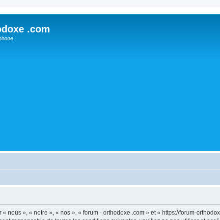
odoxe .com
phone
 « nous », « notre », « nos », « forum - orthodoxe .com » et « https://forum-ortho