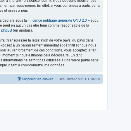
céder à « forum - orthodoxe .com ». Nous pouvons modifier ces
ement par vous-même. En effet, si vous continuez à participer à
s et mises à jour.
ns déclaré sous la «
licence publique générale GNU 2.0
» et qui
ed ne peut en aucun cas être tenu comme responsable de la
de phpBB
(en anglais).
ait transgresser la législation de votre pays, du pays dans
 exposez à un bannissement immédiat et définitif et nous nous
d’aider au renforcement de ces conditions. Vous acceptez le fait
uel moment si nous estimons cela nécessaire. En tant
 informations ne seront pas diffusées à une tierce partie sans
atique visant à compromettre vos données.
Supprimer les cookies
Fuseau horaire sur
UTC+02:00