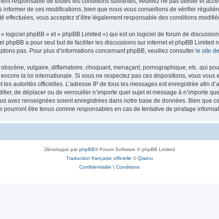
ment responsable de toutes les conditions suivantes, veuillez ne pas utiliser et ac
informer de ces modifications, bien que nous vous conseillons de vérifier régulièr
té effectuées, vous acceptez d’être légalement responsable des conditions modifiée
 logiciel phpBB » et « phpBB Limited ») qui est un logiciel de forum de discussio
iel phpBB a pour seul but de faciliter les discussions sur internet et phpBB Limit
ptons pas. Pour plus d’informations concernant phpBB, veuillez consulter
le site 
obscène, vulgaire, diffamatoire, choquant, menaçant, pornographique, etc. qui pourr
 encore la loi internationale. Si vous ne respectez pas ces dispositions, vous vous
 et les autorités officielles. L’adresse IP de tous les messages est enregistrée afin 
difier, de déplacer ou de verrouiller n’importe quel sujet et message à n’importe q
vous avez renseignées soient enregistrées dans notre base de données. Bien que ces
ne pourront être tenus comme responsables en cas de tentative de piratage inform
Développé par
phpBB
® Forum Software © phpBB Limited
Traduction française officielle
©
Qiaeru
Confidentialité
|
Conditions