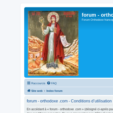
forum - orth
Forum Orthodoxe franco
Raccourcis
FAQ
Site web
Index forum
forum - orthodoxe .com - Conditions d’utilisation
En accédant à « forum - orthodoxe .com » (désigné ci-après par