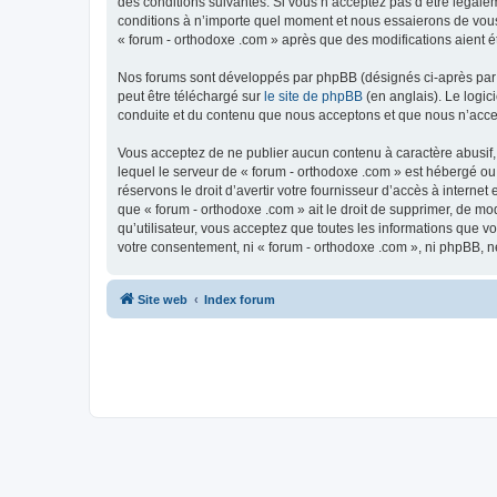
des conditions suivantes. Si vous n’acceptez pas d’être légale
conditions à n’importe quel moment et nous essaierons de vous 
« forum - orthodoxe .com » après que des modifications aient é
Nos forums sont développés par phpBB (désignés ci-après par «
peut être téléchargé sur
le site de phpBB
(en anglais). Le logic
conduite et du contenu que nous acceptons et que nous n’acce
Vous acceptez de ne publier aucun contenu à caractère abusif, 
lequel le serveur de « forum - orthodoxe .com » est hébergé ou
réservons le droit d’avertir votre fournisseur d’accès à internet
que « forum - orthodoxe .com » ait le droit de supprimer, de mo
qu’utilisateur, vous acceptez que toutes les informations que 
votre consentement, ni « forum - orthodoxe .com », ni phpBB, 
Site web
Index forum