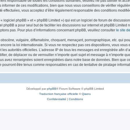
ment responsable de toutes les conditions suivantes, veuillez ne pas utiliser et ac
informer de ces modifications, bien que nous vous conseillons de vérifier régulièr
té effectuées, vous acceptez d’être légalement responsable des conditions modifiée
 logiciel phpBB » et « phpBB Limited ») qui est un logiciel de forum de discussio
iel phpBB a pour seul but de faciliter les discussions sur internet et phpBB Limit
ptons pas. Pour plus d’informations concernant phpBB, veuillez consulter
le site 
obscène, vulgaire, diffamatoire, choquant, menaçant, pornographique, etc. qui pourr
 encore la loi internationale. Si vous ne respectez pas ces dispositions, vous vous
 et les autorités officielles. L’adresse IP de tous les messages est enregistrée afin 
difier, de déplacer ou de verrouiller n’importe quel sujet et message à n’importe q
vous avez renseignées soient enregistrées dans notre base de données. Bien que ces
ne pourront être tenus comme responsables en cas de tentative de piratage inform
Développé par
phpBB
® Forum Software © phpBB Limited
Traduction française officielle
©
Qiaeru
Confidentialité
|
Conditions