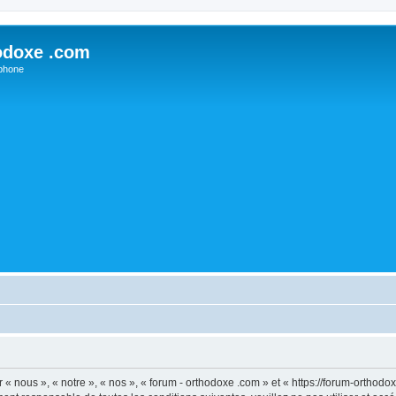
odoxe .com
phone
 « nous », « notre », « nos », « forum - orthodoxe .com » et « https://forum-ortho