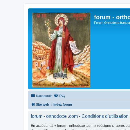
forum - orth
Forum Orthodoxe franco
Raccourcis
FAQ
Site web
Index forum
forum - orthodoxe .com - Conditions d’utilisation
En accédant à « forum - orthodoxe .com » (désigné ci-après par