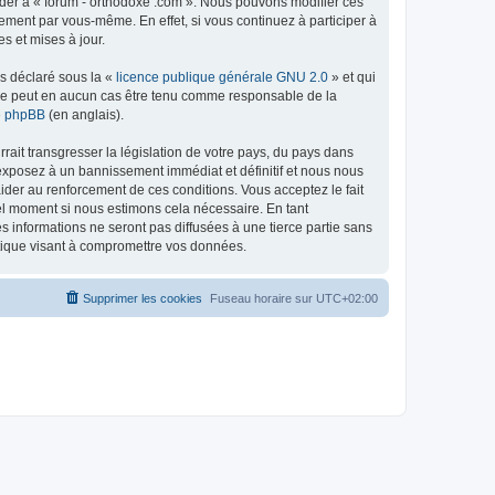
céder à « forum - orthodoxe .com ». Nous pouvons modifier ces
ement par vous-même. En effet, si vous continuez à participer à
s et mises à jour.
ns déclaré sous la «
licence publique générale GNU 2.0
» et qui
ed ne peut en aucun cas être tenu comme responsable de la
de phpBB
(en anglais).
ait transgresser la législation de votre pays, du pays dans
 exposez à un bannissement immédiat et définitif et nous nous
d’aider au renforcement de ces conditions. Vous acceptez le fait
uel moment si nous estimons cela nécessaire. En tant
 informations ne seront pas diffusées à une tierce partie sans
atique visant à compromettre vos données.
Supprimer les cookies
Fuseau horaire sur
UTC+02:00