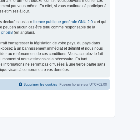
céder à « forum - orthodoxe .com ». Nous pouvons modifier ces
ement par vous-même. En effet, si vous continuez à participer à
s et mises à jour.
ns déclaré sous la «
licence publique générale GNU 2.0
» et qui
ed ne peut en aucun cas être tenu comme responsable de la
de phpBB
(en anglais).
ait transgresser la législation de votre pays, du pays dans
 exposez à un bannissement immédiat et définitif et nous nous
d’aider au renforcement de ces conditions. Vous acceptez le fait
uel moment si nous estimons cela nécessaire. En tant
 informations ne seront pas diffusées à une tierce partie sans
atique visant à compromettre vos données.
Supprimer les cookies
Fuseau horaire sur
UTC+02:00