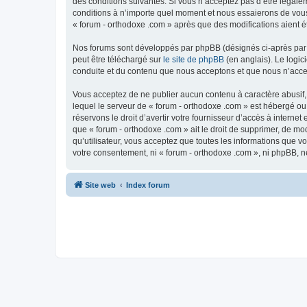
des conditions suivantes. Si vous n’acceptez pas d’être légale
conditions à n’importe quel moment et nous essaierons de vous 
« forum - orthodoxe .com » après que des modifications aient é
Nos forums sont développés par phpBB (désignés ci-après par «
peut être téléchargé sur
le site de phpBB
(en anglais). Le logic
conduite et du contenu que nous acceptons et que nous n’acce
Vous acceptez de ne publier aucun contenu à caractère abusif, 
lequel le serveur de « forum - orthodoxe .com » est hébergé ou
réservons le droit d’avertir votre fournisseur d’accès à internet
que « forum - orthodoxe .com » ait le droit de supprimer, de mo
qu’utilisateur, vous acceptez que toutes les informations que 
votre consentement, ni « forum - orthodoxe .com », ni phpBB, 
Site web
Index forum