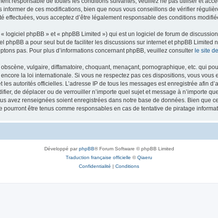
ment responsable de toutes les conditions suivantes, veuillez ne pas utiliser et ac
informer de ces modifications, bien que nous vous conseillons de vérifier régulièr
té effectuées, vous acceptez d’être légalement responsable des conditions modifiée
 logiciel phpBB » et « phpBB Limited ») qui est un logiciel de forum de discussio
iel phpBB a pour seul but de faciliter les discussions sur internet et phpBB Limit
ptons pas. Pour plus d’informations concernant phpBB, veuillez consulter
le site 
obscène, vulgaire, diffamatoire, choquant, menaçant, pornographique, etc. qui pourr
 encore la loi internationale. Si vous ne respectez pas ces dispositions, vous vous
 et les autorités officielles. L’adresse IP de tous les messages est enregistrée afin 
difier, de déplacer ou de verrouiller n’importe quel sujet et message à n’importe q
vous avez renseignées soient enregistrées dans notre base de données. Bien que ces
ne pourront être tenus comme responsables en cas de tentative de piratage inform
Développé par
phpBB
® Forum Software © phpBB Limited
Traduction française officielle
©
Qiaeru
Confidentialité
|
Conditions