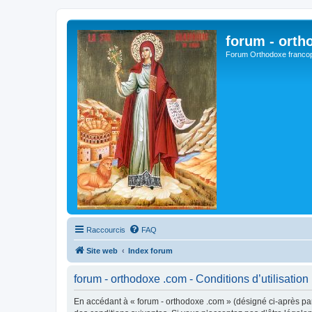
forum - orth
Forum Orthodoxe franco
Raccourcis
FAQ
Site web
Index forum
forum - orthodoxe .com - Conditions d’utilisation
En accédant à « forum - orthodoxe .com » (désigné ci-après par