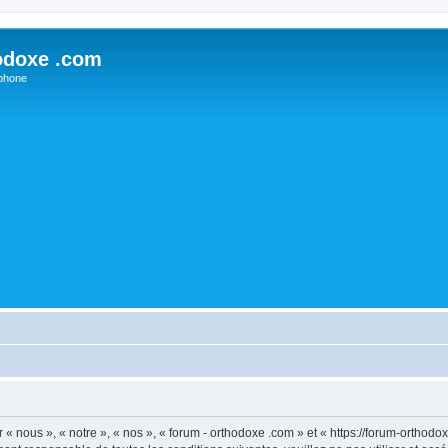
odoxe .com
phone
 « nous », « notre », « nos », « forum - orthodoxe .com » et « https://forum-ortho