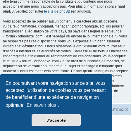
être tenu comme responsable de la conduite et du contenu que nous
acceptons et que nous n’acceptons pas. Pour plus d’informations concernant
phpBB, veuillez consulter
le site de phpBB
(en anglais).
Vous acceptez de ne publier aucun contenu à caractère abusif, obscène,
vulgaire, diffamatoire, choquant, menaçant, pornographique, etc. qui pourrait
transgresser la législation de votre pays, du pays dans lequel le serveur de
« forum - orthodoxe .com » est hébergé ou encore la loi internationale. Si vous
ne respectez pas ces dispositions, vous vous exposez à un bannissement
immédiat et définitif et nous nous réservons le droit d’avertir votre fournisseur
d’accès à internet et les autorités officielles. L’adresse IP de tous les messages
est enregistrée afin d’aider au renforcement de ces conditions. Vous acceptez
le fait que « forum - orthodoxe .com » ait le droit de supprimer, de modifier, de
déplacer ou de verrouiller n’importe quel sujet et message à n’importe quel
moment si nous estimons cela nécessaire. En tant qu’utilisateur, vous acceptez
que toutes les informations que vous avez renseignées soient enregistrées
dans notre base de données. Bien que ces informations ne seront pas
En poursuivant votre navigation sur ce site, vous
diffusées à une tierce partie sans votre consentement, ni « forum - orthodoxe
acceptez l’utilisation de cookies vous permettant
.com », ni phpBB, ne pourront être tenus comme responsables en cas de
tentative de piratage informatique visant à compromettre vos données.
de bénéficier d’une expérience de navigation
optimale.
En savoir plus…
Site web
Index forum
Fuseau horaire sur
UTC+02:00
J’accepte
Développé par
phpBB
® Forum Software © phpBB Limited
Traduction française officielle
©
Qiaeru
Confidentialité
|
Conditions