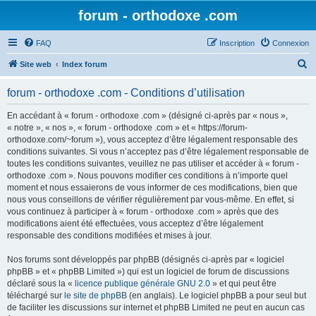
forum - orthodoxe .com
FAQ
Inscription
Connexion
R
Site web
Index forum
e
forum - orthodoxe .com - Conditions d’utilisation
c
h
En accédant à « forum - orthodoxe .com » (désigné ci-après par « nous »,
« notre », « nos », « forum - orthodoxe .com » et « https://forum-
e
orthodoxe.com/~forum »), vous acceptez d’être légalement responsable des
r
conditions suivantes. Si vous n’acceptez pas d’être légalement responsable de
toutes les conditions suivantes, veuillez ne pas utiliser et accéder à « forum -
c
orthodoxe .com ». Nous pouvons modifier ces conditions à n’importe quel
h
moment et nous essaierons de vous informer de ces modifications, bien que
nous vous conseillons de vérifier régulièrement par vous-même. En effet, si
e
vous continuez à participer à « forum - orthodoxe .com » après que des
r
modifications aient été effectuées, vous acceptez d’être légalement
responsable des conditions modifiées et mises à jour.
Nos forums sont développés par phpBB (désignés ci-après par « logiciel
phpBB » et « phpBB Limited ») qui est un logiciel de forum de discussions
déclaré sous la «
licence publique générale GNU 2.0
» et qui peut être
téléchargé sur
le site de phpBB
(en anglais). Le logiciel phpBB a pour seul but
de faciliter les discussions sur internet et phpBB Limited ne peut en aucun cas