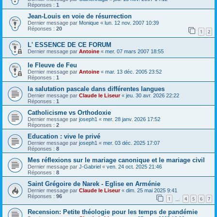
Réponses :
1
Jean-Louis en voie de résurrection
Dernier message par
Monique
«
lun. 12 nov. 2007 10:39
Réponses :
20
1
2
L' ESSENCE DE CE FORUM
Dernier message par
Antoine
«
mer. 07 mars 2007 18:55
le Fleuve de Feu
Dernier message par
Antoine
«
mar. 13 déc. 2005 23:52
Réponses :
1
la salutation pascale dans différentes langues
Dernier message par
Claude le Liseur
«
jeu. 30 avr. 2026 22:22
Réponses :
1
Catholicisme vs Orthodoxie
Dernier message par
joseph1
«
mer. 28 janv. 2026 17:52
Réponses :
2
Education : vive le privé
Dernier message par
joseph1
«
mer. 03 déc. 2025 17:07
Réponses :
8
Mes réflexions sur le mariage canonique et le mariage civil
Dernier message par
J-Gabriel
«
ven. 24 oct. 2025 21:46
Réponses :
8
Saint Grégoire de Narek - Eglise en Arménie
Dernier message par
Claude le Liseur
«
dim. 25 mai 2025 9:41
Réponses :
96
1
4
5
6
7
…
Recension: Petite théologie pour les temps de pandémie