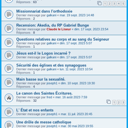
Réponses :
63
1
2
3
4
5
Missionnariat dans l'orthodoxie
Dernier message par
galkani
«
mar. 19 sept. 2023 14:48
Réponses :
2
Recension: Akedia, du RP Gabriel Bunge
Dernier message par
Claude le Liseur
«
dim. 17 sept. 2023 23:54
Réponses :
8
Questions relatives au corps et au sang du Seigneur
Dernier message par
galkani
«
dim. 17 sept. 2023 5:07
Réponses :
1
Jésus est-il le Logos incarné ?
Dernier message par
galkani
«
dim. 17 sept. 2023 5:07
Sécurité des églises et des synagogues
Dernier message par
galkani
«
lun. 11 sept. 2023 10:54
Réponses :
1
Main basse sur la sexualité.
Dernier message par
joseph1
«
dim. 10 sept. 2023 19:30
Réponses :
4
Le canon des Saintes Écritures.
Dernier message par
fred
«
mer. 16 août 2023 7:59
Réponses :
32
1
2
3
L' État et nos enfants
Dernier message par
joseph1
«
mar. 11 juil. 2023 20:45
Une drôle de messe catholique
Dernier message par
joseph1
«
mar. 30 mai 2023 19:55