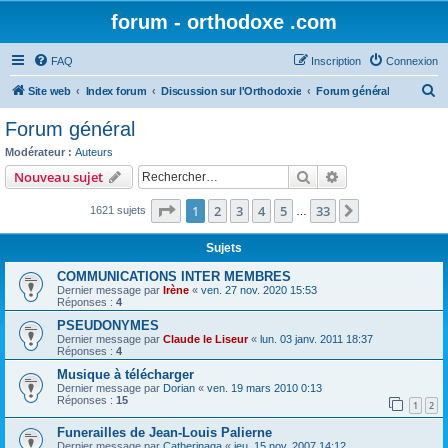
forum - orthodoxe .com
FAQ
Inscription
Connexion
R
Site web
Index forum
Discussion sur l'Orthodoxie
Forum général
e
Forum général
c
Modérateur :
Auteurs
h
Rechercher
Recherche avanc
Nouveau sujet
e
Page
1
sur
33
1
2
3
4
5
33
Suivant
1621 sujets
r
…
c
Sujets
h
COMMUNICATIONS INTER MEMBRES
e
Dernier message par
Irène
«
ven. 27 nov. 2020 15:53
Réponses :
4
r
PSEUDONYMES
Dernier message par
Claude le Liseur
«
lun. 03 janv. 2011 18:37
Réponses :
4
Musique à télécharger
Dernier message par
Dorian
«
ven. 19 mars 2010 0:13
Réponses :
15
1
2
Funerailles de Jean-Louis Palierne
Dernier message par
Catherinaga
«
jeu. 15 nov. 2007 14:12