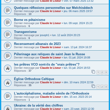
Dernier message par
Claude le Liseur
«
ven. 07 mars 2025 13:32
Quelques réflexions personnelles sur Melchisédech
Dernier message par
Claude le Liseur
«
jeu. 06 mars 2025 19:57
Réponses :
10
Borne vs pétainisme
Dernier message par
Claude le Liseur
«
lun. 09 sept. 2024 15:23
Réponses :
6
Transgenrisme
Dernier message par
joseph1
«
lun. 12 août 2024 20:23
Réponses :
6
Recensement albanais de 2023
Dernier message par
Claude le Liseur
«
sam. 13 juil. 2024 16:37
Pélerinage aux reliques de saint Jean le Russe
Dernier message par
Claude le Liseur
«
lun. 01 juil. 2024 19:08
les prêtres VCO sont-ils de "vrais prêtres"?
Dernier message par
Claude le Liseur
«
lun. 01 juil. 2024 18:53
Réponses :
37
1
2
3
Église Orthodoxe Celtique
Dernier message par
Claude le Liseur
«
dim. 10 mars 2024 22:59
Réponses :
35
1
2
3
L'autocéphalisme, maladie sénile de l'Orthodoxie
Dernier message par
Claude le Liseur
«
dim. 15 oct. 2023 20:14
Réponses :
1
Ukraine: de la vérité des chiffres
Dernier message par
Claude le Liseur
«
sam. 23 sept. 2023 12:30