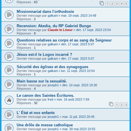
Réponses :
63
1
2
3
4
5
Missionnariat dans l'orthodoxie
Dernier message par
galkani
«
mar. 19 sept. 2023 14:48
Réponses :
2
Recension: Akedia, du RP Gabriel Bunge
Dernier message par
Claude le Liseur
«
dim. 17 sept. 2023 23:54
Réponses :
8
Questions relatives au corps et au sang du Seigneur
Dernier message par
galkani
«
dim. 17 sept. 2023 5:07
Réponses :
1
Jésus est-il le Logos incarné ?
Dernier message par
galkani
«
dim. 17 sept. 2023 5:07
Sécurité des églises et des synagogues
Dernier message par
galkani
«
lun. 11 sept. 2023 10:54
Réponses :
1
Main basse sur la sexualité.
Dernier message par
joseph1
«
dim. 10 sept. 2023 19:30
Réponses :
4
Le canon des Saintes Écritures.
Dernier message par
fred
«
mer. 16 août 2023 7:59
Réponses :
32
1
2
3
L' État et nos enfants
Dernier message par
joseph1
«
mar. 11 juil. 2023 20:45
Une drôle de messe catholique
Dernier message par
joseph1
«
mar. 30 mai 2023 19:55