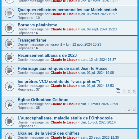
Dernier message par
Claude le Liseur
«
ven. 07 mars 2025 13:32
Quelques réflexions personnelles sur Melchisédech
Dernier message par
Claude le Liseur
«
jeu. 06 mars 2025 19:57
Réponses :
10
Borne vs pétainisme
Dernier message par
Claude le Liseur
«
lun. 09 sept. 2024 15:23
Réponses :
6
Transgenrisme
Dernier message par
joseph1
«
lun. 12 août 2024 20:23
Réponses :
6
Recensement albanais de 2023
Dernier message par
Claude le Liseur
«
sam. 13 juil. 2024 16:37
Pélerinage aux reliques de saint Jean le Russe
Dernier message par
Claude le Liseur
«
lun. 01 juil. 2024 19:08
les prêtres VCO sont-ils de "vrais prêtres"?
Dernier message par
Claude le Liseur
«
lun. 01 juil. 2024 18:53
Réponses :
37
1
2
3
Église Orthodoxe Celtique
Dernier message par
Claude le Liseur
«
dim. 10 mars 2024 22:59
Réponses :
35
1
2
3
L'autocéphalisme, maladie sénile de l'Orthodoxie
Dernier message par
Claude le Liseur
«
dim. 15 oct. 2023 20:14
Réponses :
1
Ukraine: de la vérité des chiffres
Dernier message par
Claude le Liseur
«
sam. 23 sept. 2023 12:30