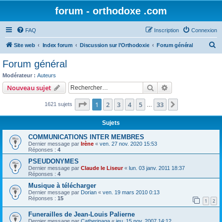
forum - orthodoxe .com
FAQ
Inscription
Connexion
R
Site web
Index forum
Discussion sur l'Orthodoxie
Forum général
e
Forum général
c
Modérateur :
Auteurs
h
Rechercher
Recherche avanc
Nouveau sujet
e
Page
1
sur
33
1
2
3
4
5
33
Suivant
1621 sujets
r
…
c
Sujets
h
COMMUNICATIONS INTER MEMBRES
e
Dernier message par
Irène
«
ven. 27 nov. 2020 15:53
Réponses :
4
r
PSEUDONYMES
Dernier message par
Claude le Liseur
«
lun. 03 janv. 2011 18:37
Réponses :
4
Musique à télécharger
Dernier message par
Dorian
«
ven. 19 mars 2010 0:13
Réponses :
15
1
2
Funerailles de Jean-Louis Palierne
Dernier message par
Catherinaga
«
jeu. 15 nov. 2007 14:12