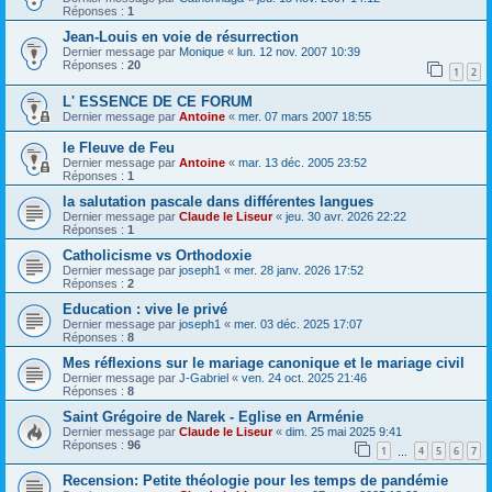
Réponses :
1
Jean-Louis en voie de résurrection
Dernier message par
Monique
«
lun. 12 nov. 2007 10:39
Réponses :
20
1
2
L' ESSENCE DE CE FORUM
Dernier message par
Antoine
«
mer. 07 mars 2007 18:55
le Fleuve de Feu
Dernier message par
Antoine
«
mar. 13 déc. 2005 23:52
Réponses :
1
la salutation pascale dans différentes langues
Dernier message par
Claude le Liseur
«
jeu. 30 avr. 2026 22:22
Réponses :
1
Catholicisme vs Orthodoxie
Dernier message par
joseph1
«
mer. 28 janv. 2026 17:52
Réponses :
2
Education : vive le privé
Dernier message par
joseph1
«
mer. 03 déc. 2025 17:07
Réponses :
8
Mes réflexions sur le mariage canonique et le mariage civil
Dernier message par
J-Gabriel
«
ven. 24 oct. 2025 21:46
Réponses :
8
Saint Grégoire de Narek - Eglise en Arménie
Dernier message par
Claude le Liseur
«
dim. 25 mai 2025 9:41
Réponses :
96
1
4
5
6
7
…
Recension: Petite théologie pour les temps de pandémie