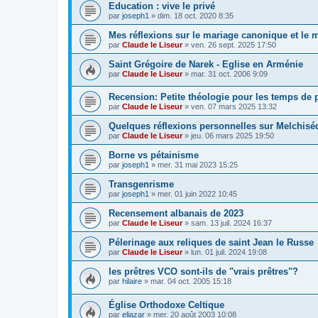
Education : vive le privé
par
joseph1
»
dim. 18 oct. 2020 8:35
Mes réflexions sur le mariage canonique et le m
par
Claude le Liseur
»
ven. 26 sept. 2025 17:50
Saint Grégoire de Narek - Eglise en Arménie
par
Claude le Liseur
»
mar. 31 oct. 2006 9:09
Recension: Petite théologie pour les temps de
par
Claude le Liseur
»
ven. 07 mars 2025 13:32
Quelques réflexions personnelles sur Melchisé
par
Claude le Liseur
»
jeu. 06 mars 2025 19:50
Borne vs pétainisme
par
joseph1
»
mer. 31 mai 2023 15:25
Transgenrisme
par
joseph1
»
mer. 01 juin 2022 10:45
Recensement albanais de 2023
par
Claude le Liseur
»
sam. 13 juil. 2024 16:37
Pélerinage aux reliques de saint Jean le Russe
par
Claude le Liseur
»
lun. 01 juil. 2024 19:08
les prêtres VCO sont-ils de "vrais prêtres"?
par
hilaire
»
mar. 04 oct. 2005 15:18
Église Orthodoxe Celtique
par
eliazar
»
mer. 20 août 2003 10:08