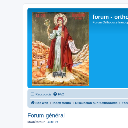
forum - orth
Forum Orthodoxe franco
Raccourcis
FAQ
Site web
Index forum
Discussion sur l'Orthodoxie
For
Forum général
Modérateur :
Auteurs