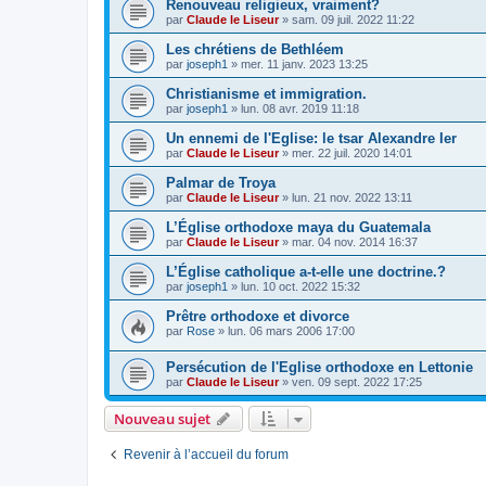
Renouveau religieux, vraiment?
par
Claude le Liseur
»
sam. 09 juil. 2022 11:22
Les chrétiens de Bethléem
par
joseph1
»
mer. 11 janv. 2023 13:25
Christianisme et immigration.
par
joseph1
»
lun. 08 avr. 2019 11:18
Un ennemi de l'Eglise: le tsar Alexandre Ier
par
Claude le Liseur
»
mer. 22 juil. 2020 14:01
Palmar de Troya
par
Claude le Liseur
»
lun. 21 nov. 2022 13:11
L’Église orthodoxe maya du Guatemala
par
Claude le Liseur
»
mar. 04 nov. 2014 16:37
L’Église catholique a-t-elle une doctrine.?
par
joseph1
»
lun. 10 oct. 2022 15:32
Prêtre orthodoxe et divorce
par
Rose
»
lun. 06 mars 2006 17:00
Persécution de l'Eglise orthodoxe en Lettonie
par
Claude le Liseur
»
ven. 09 sept. 2022 17:25
Nouveau sujet
Revenir à l’accueil du forum