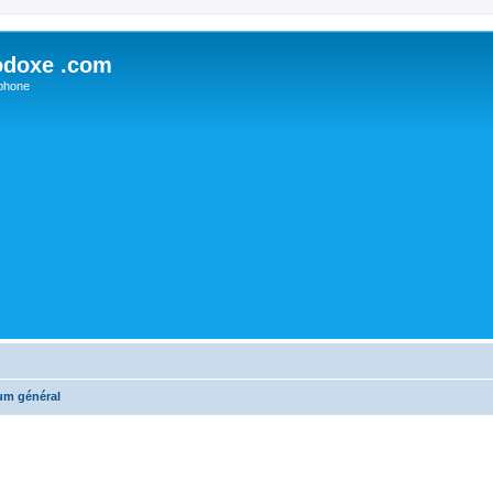
odoxe .com
phone
um général