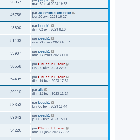
26057
mar. 30 mai 2023 19:55
par
JeanMichelLemonnier
45758
jeu. 20 avr. 2023 19:27
par
joseph1
43800
dim. 02 avr. 2023 8:16
par
joseph1
51103
ven. 24 mars 2023 16:17
par
joseph1
53937
mar. 14 mars 2023 17:01
par
Claude le Liseur
56668
lun. 20 févr. 2023 22:05
par
Claude le Liseur
54405
dim. 19 févr. 2023 17:34
par
alik
39110
dim. 12 févr. 2023 12:24
par
joseph1
53353
lun. 06 févr. 2023 11:44
par
joseph1
53642
jeu. 02 févr. 2023 15:11
par
Claude le Liseur
54226
mar. 17 janv. 2023 22:32