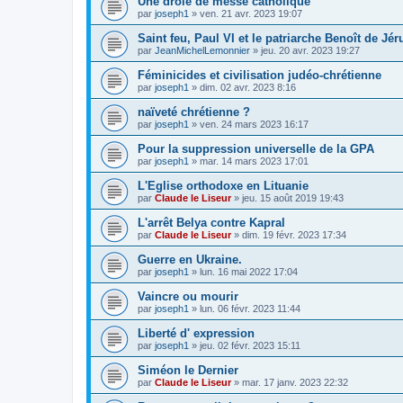
Une drôle de messe catholique
par
joseph1
»
ven. 21 avr. 2023 19:07
Saint feu, Paul VI et le patriarche Benoît de Jé
par
JeanMichelLemonnier
»
jeu. 20 avr. 2023 19:27
Féminicides et civilisation judéo-chrétienne
par
joseph1
»
dim. 02 avr. 2023 8:16
naïveté chrétienne ?
par
joseph1
»
ven. 24 mars 2023 16:17
Pour la suppression universelle de la GPA
par
joseph1
»
mar. 14 mars 2023 17:01
L'Eglise orthodoxe en Lituanie
par
Claude le Liseur
»
jeu. 15 août 2019 19:43
L'arrêt Belya contre Kapral
par
Claude le Liseur
»
dim. 19 févr. 2023 17:34
Guerre en Ukraine.
par
joseph1
»
lun. 16 mai 2022 17:04
Vaincre ou mourir
par
joseph1
»
lun. 06 févr. 2023 11:44
Liberté d' expression
par
joseph1
»
jeu. 02 févr. 2023 15:11
Siméon le Dernier
par
Claude le Liseur
»
mar. 17 janv. 2023 22:32