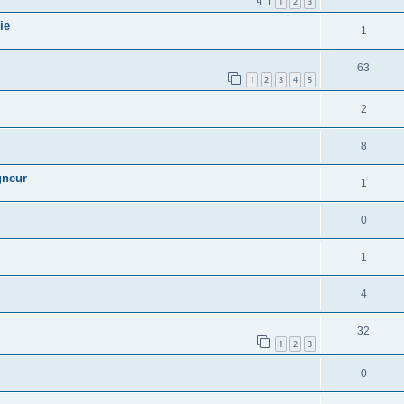
1
2
3
ie
1
63
1
2
3
4
5
2
8
gneur
1
0
1
4
32
1
2
3
0