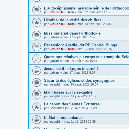
L'autocéphalisme, maladie sénile de l'Orthodox
par
Claude le Liseur
»
mar. 22 août 2023 17:06
Ukraine: de la vérité des chiffres
par
Claude le Liseur
»
mar. 13 nov. 2018 20:45
Missionnariat dans l'orthodoxie
par
galkani
»
dim. 17 sept. 2023 7:57
Recension: Akedia, du RP Gabriel Bunge
par
Claude le Liseur
»
dim. 17 sept. 2023 23:26
Questions relatives au corps et au sang du Sei
par
galkani
»
sam. 26 août 2023 10:37
Jésus est-il le Logos incarné ?
par
galkani
»
dim. 17 sept. 2023 5:07
Sécurité des églises et des synagogues
par
joseph1
»
dim. 10 sept. 2023 16:37
Main basse sur la sexualité.
par
joseph1
»
mar. 14 juin 2022 17:37
Le canon des Saintes Écritures.
par
Bertrand
»
jeu. 29 avr. 2004 17:09
L' État et nos enfants
par
joseph1
»
mar. 11 juil. 2023 20:45