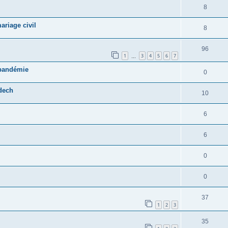
8
ariage civil
8
96
1
3
4
5
6
7
…
 pandémie
0
dech
10
6
6
0
0
37
1
2
3
35