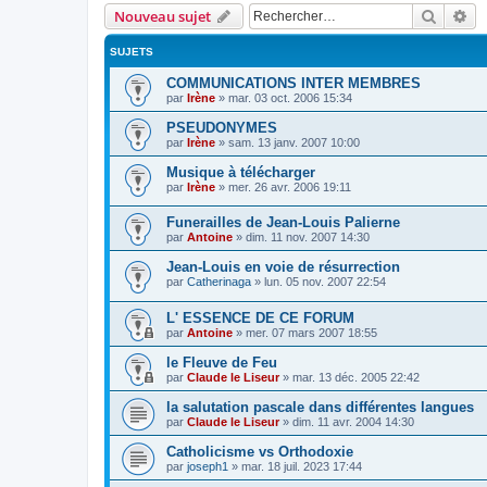
Recher
Re
Nouveau sujet
SUJETS
COMMUNICATIONS INTER MEMBRES
par
Irène
»
mar. 03 oct. 2006 15:34
PSEUDONYMES
par
Irène
»
sam. 13 janv. 2007 10:00
Musique à télécharger
par
Irène
»
mer. 26 avr. 2006 19:11
Funerailles de Jean-Louis Palierne
par
Antoine
»
dim. 11 nov. 2007 14:30
Jean-Louis en voie de résurrection
par
Catherinaga
»
lun. 05 nov. 2007 22:54
L' ESSENCE DE CE FORUM
par
Antoine
»
mer. 07 mars 2007 18:55
le Fleuve de Feu
par
Claude le Liseur
»
mar. 13 déc. 2005 22:42
la salutation pascale dans différentes langues
par
Claude le Liseur
»
dim. 11 avr. 2004 14:30
Catholicisme vs Orthodoxie
par
joseph1
»
mar. 18 juil. 2023 17:44