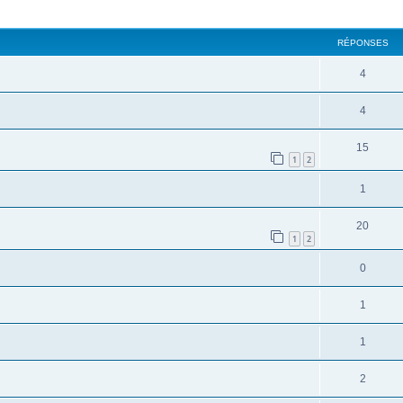
cher
cherche avancée
RÉPONSES
4
4
15
1
2
1
20
1
2
0
1
1
2