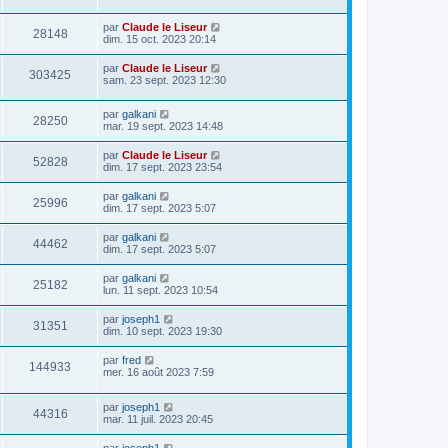
par
Claude le Liseur
28148
dim. 15 oct. 2023 20:14
par
Claude le Liseur
303425
sam. 23 sept. 2023 12:30
par
galkani
28250
mar. 19 sept. 2023 14:48
par
Claude le Liseur
52828
dim. 17 sept. 2023 23:54
par
galkani
25996
dim. 17 sept. 2023 5:07
par
galkani
44462
dim. 17 sept. 2023 5:07
par
galkani
25182
lun. 11 sept. 2023 10:54
par
joseph1
31351
dim. 10 sept. 2023 19:30
par
fred
144933
mer. 16 août 2023 7:59
par
joseph1
44316
mar. 11 juil. 2023 20:45
par
joseph1