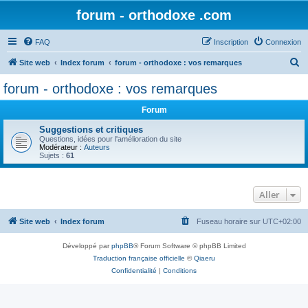
forum - orthodoxe .com
FAQ
Inscription
Connexion
R
Site web
Index forum
forum - orthodoxe : vos remarques
e
forum - orthodoxe : vos remarques
c
Forum
h
e
Suggestions et critiques
Questions, idées pour l'amélioration du site
r
Modérateur :
Auteurs
Sujets :
61
c
h
Aller
e
r
Site web
Index forum
Fuseau horaire sur
UTC+02:00
Développé par
phpBB
® Forum Software © phpBB Limited
Traduction française officielle
©
Qiaeru
Confidentialité
|
Conditions