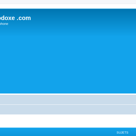
odoxe .com
phone
SUJETS