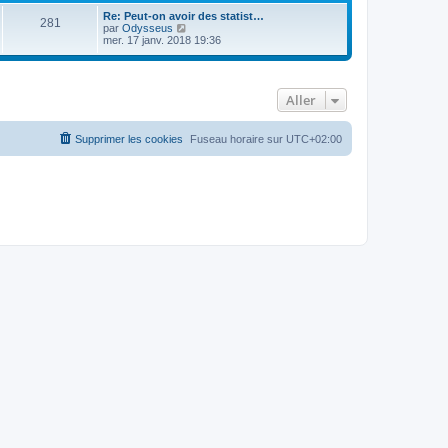
Re: Peut-on avoir des statist…
281
C
par
Odysseus
o
mer. 17 janv. 2018 19:36
n
s
u
l
Aller
t
e
r
l
Supprimer les cookies
Fuseau horaire sur
UTC+02:00
e
d
e
r
n
i
e
r
m
e
s
s
a
g
e