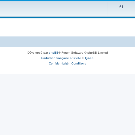
61
Développé par
phpBB
® Forum Software © phpBB Limited
Traduction française officielle
©
Qiaeru
Confidentialité
|
Conditions