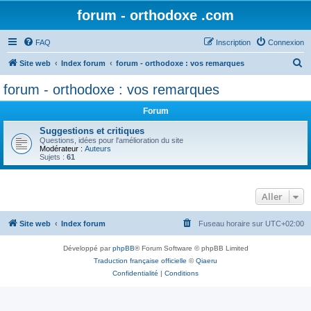
forum - orthodoxe .com
FAQ
Inscription
Connexion
R
Site web
Index forum
forum - orthodoxe : vos remarques
e
forum - orthodoxe : vos remarques
c
Forum
h
e
Suggestions et critiques
Questions, idées pour l'amélioration du site
r
Modérateur :
Auteurs
Sujets :
61
c
h
Aller
e
r
Site web
Index forum
Fuseau horaire sur
UTC+02:00
Développé par
phpBB
® Forum Software © phpBB Limited
Traduction française officielle
©
Qiaeru
Confidentialité
|
Conditions