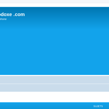
odoxe .com
phone
SUJETS