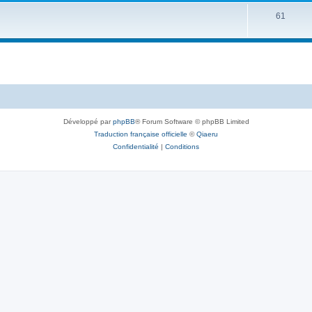
61
Développé par
phpBB
® Forum Software © phpBB Limited
Traduction française officielle
©
Qiaeru
Confidentialité
|
Conditions