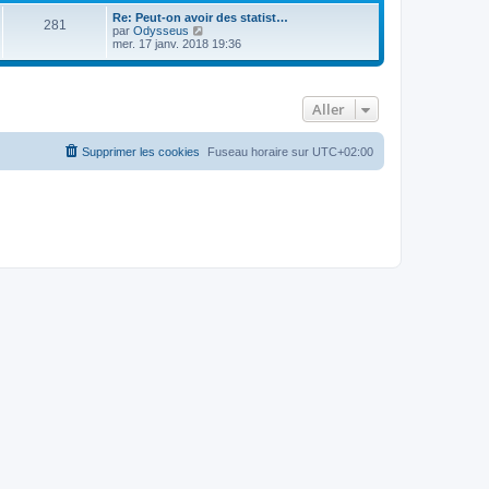
Re: Peut-on avoir des statist…
281
C
par
Odysseus
o
mer. 17 janv. 2018 19:36
n
s
u
l
Aller
t
e
r
l
Supprimer les cookies
Fuseau horaire sur
UTC+02:00
e
d
e
r
n
i
e
r
m
e
s
s
a
g
e