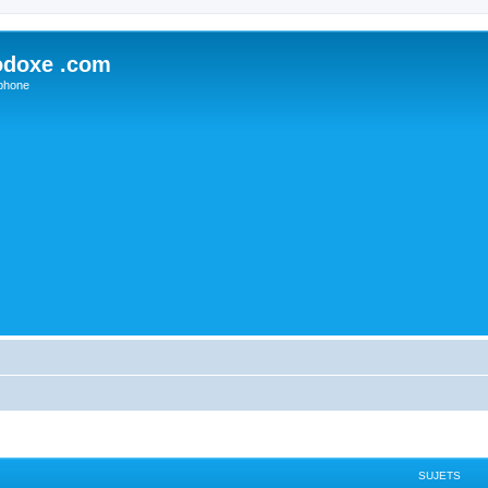
odoxe .com
phone
SUJETS