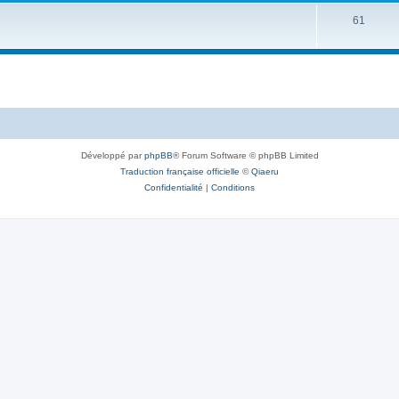
61
Développé par
phpBB
® Forum Software © phpBB Limited
Traduction française officielle
©
Qiaeru
Confidentialité
|
Conditions