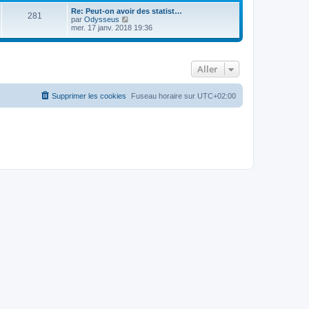
Re: Peut-on avoir des statist…
281
C
par
Odysseus
o
mer. 17 janv. 2018 19:36
n
s
u
l
Aller
t
e
r
l
Supprimer les cookies
Fuseau horaire sur
UTC+02:00
e
d
e
r
n
i
e
r
m
e
s
s
a
g
e