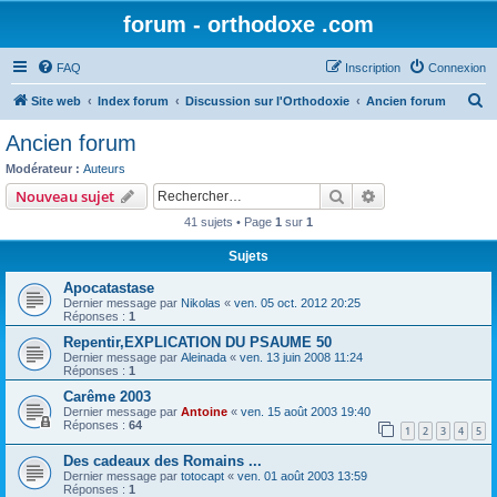
forum - orthodoxe .com
FAQ
Inscription
Connexion
R
Site web
Index forum
Discussion sur l'Orthodoxie
Ancien forum
e
Ancien forum
c
Modérateur :
Auteurs
h
Rechercher
Recherche avanc
Nouveau sujet
e
41 sujets • Page
1
sur
1
r
Sujets
c
Apocatastase
h
Dernier message par
Nikolas
«
ven. 05 oct. 2012 20:25
e
Réponses :
1
r
Repentir,EXPLICATION DU PSAUME 50
Dernier message par
Aleinada
«
ven. 13 juin 2008 11:24
Réponses :
1
Carême 2003
Dernier message par
Antoine
«
ven. 15 août 2003 19:40
Réponses :
64
1
2
3
4
5
Des cadeaux des Romains ...
Dernier message par
totocapt
«
ven. 01 août 2003 13:59
Réponses :
1