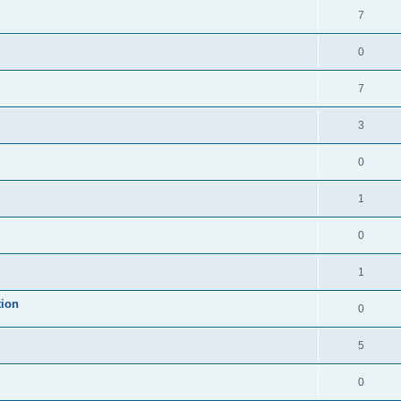
7
0
7
3
0
1
0
1
tion
0
5
0