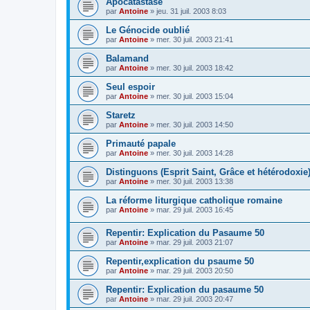
Apocatastase
par
Antoine
»
jeu. 31 juil. 2003 8:03
Le Génocide oublié
par
Antoine
»
mer. 30 juil. 2003 21:41
Balamand
par
Antoine
»
mer. 30 juil. 2003 18:42
Seul espoir
par
Antoine
»
mer. 30 juil. 2003 15:04
Staretz
par
Antoine
»
mer. 30 juil. 2003 14:50
Primauté papale
par
Antoine
»
mer. 30 juil. 2003 14:28
Distinguons (Esprit Saint, Grâce et hétérodoxie
par
Antoine
»
mer. 30 juil. 2003 13:38
La réforme liturgique catholique romaine
par
Antoine
»
mar. 29 juil. 2003 16:45
Repentir: Explication du Pasaume 50
par
Antoine
»
mar. 29 juil. 2003 21:07
Repentir,explication du psaume 50
par
Antoine
»
mar. 29 juil. 2003 20:50
Repentir: Explication du pasaume 50
par
Antoine
»
mar. 29 juil. 2003 20:47