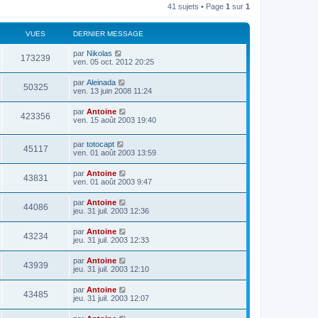
41 sujets • Page
1
sur
1
VUES
DERNIER MESSAGE
par
Nikolas
173239
ven. 05 oct. 2012 20:25
par
Aleinada
50325
ven. 13 juin 2008 11:24
par
Antoine
423356
ven. 15 août 2003 19:40
par
totocapt
45117
ven. 01 août 2003 13:59
par
Antoine
43831
ven. 01 août 2003 9:47
par
Antoine
44086
jeu. 31 juil. 2003 12:36
par
Antoine
43234
jeu. 31 juil. 2003 12:33
par
Antoine
43939
jeu. 31 juil. 2003 12:10
par
Antoine
43485
jeu. 31 juil. 2003 12:07