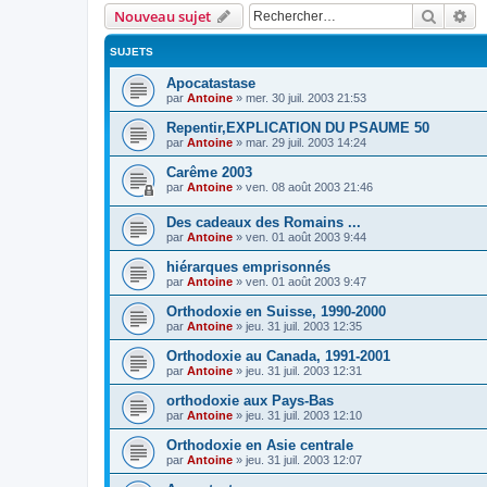
Recher
Re
Nouveau sujet
SUJETS
Apocatastase
par
Antoine
»
mer. 30 juil. 2003 21:53
Repentir,EXPLICATION DU PSAUME 50
par
Antoine
»
mar. 29 juil. 2003 14:24
Carême 2003
par
Antoine
»
ven. 08 août 2003 21:46
Des cadeaux des Romains ...
par
Antoine
»
ven. 01 août 2003 9:44
hiérarques emprisonnés
par
Antoine
»
ven. 01 août 2003 9:47
Orthodoxie en Suisse, 1990-2000
par
Antoine
»
jeu. 31 juil. 2003 12:35
Orthodoxie au Canada, 1991-2001
par
Antoine
»
jeu. 31 juil. 2003 12:31
orthodoxie aux Pays-Bas
par
Antoine
»
jeu. 31 juil. 2003 12:10
Orthodoxie en Asie centrale
par
Antoine
»
jeu. 31 juil. 2003 12:07