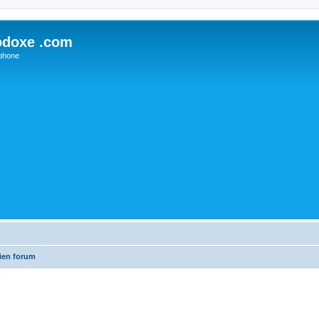
odoxe .com
phone
ien forum