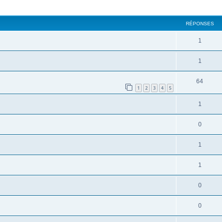
cher
cherche avancée
RÉPONSES
1
1
64
1
2
3
4
5
1
0
1
1
0
0