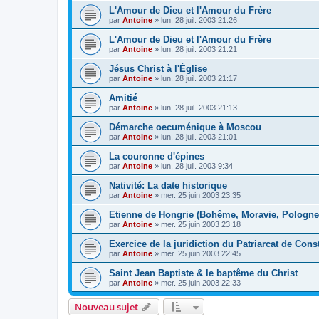
L'Amour de Dieu et l'Amour du Frère
par
Antoine
»
lun. 28 juil. 2003 21:26
L'Amour de Dieu et l'Amour du Frère
par
Antoine
»
lun. 28 juil. 2003 21:21
Jésus Christ à l'Église
par
Antoine
»
lun. 28 juil. 2003 21:17
Amitié
par
Antoine
»
lun. 28 juil. 2003 21:13
Démarche oecuménique à Moscou
par
Antoine
»
lun. 28 juil. 2003 21:01
La couronne d'épines
par
Antoine
»
lun. 28 juil. 2003 9:34
Nativité: La date historique
par
Antoine
»
mer. 25 juin 2003 23:35
Etienne de Hongrie (Bohême, Moravie, Pologne,
par
Antoine
»
mer. 25 juin 2003 23:18
Exercice de la juridiction du Patriarcat de Cons
par
Antoine
»
mer. 25 juin 2003 22:45
Saint Jean Baptiste & le baptême du Christ
par
Antoine
»
mer. 25 juin 2003 22:33
Nouveau sujet