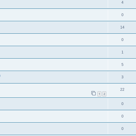
4
0
14
0
1
5
)
3
22
1
2
0
0
0