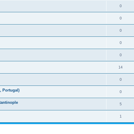
0
0
0
0
0
14
0
 Portugal)
0
tantinople
5
1