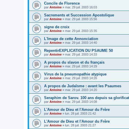
Concile de Florence
par
Antoine
»
mar. 29 juil. 2003 16:03
Sacrements et Succession Apostolique
par
Antoine
»
mar. 29 juil. 2003 15:56
signe de croix
par
Antoine
»
mar. 29 juil. 2003 15:35
L'Image de cette Annonciation
par
Antoine
»
mar. 29 juil. 2003 14:40
RepentirEXPLICATION DU PSAUME 50
par
Antoine
»
mar. 29 juil. 2003 14:33
A propos du slavon et du français
par
Antoine
»
mar. 29 juil. 2003 14:29
Virus de la pneumopathie atypique
par
Antoine
»
mar. 29 juil. 2003 14:26
A propos de Judaïsme : avant les Psaumes
par
Antoine
»
mar. 29 juil. 2003 14:20
Seraphim de Sarov. 100 ans depuis sa glorifica
par
Antoine
»
mar. 29 juil. 2003 14:08
L'Amour de Dieu et l'Amour du Frère
par
Antoine
»
lun. 28 juil. 2003 21:42
L'Amour de Dieu et l'Amour du Frère
par
Antoine
»
lun. 28 juil. 2003 21:27