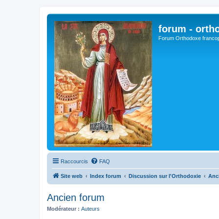
forum - orth
Forum Orthodoxe franco
Raccourcis
FAQ
Site web
Index forum
Discussion sur l'Orthodoxie
Anc
Ancien forum
Modérateur :
Auteurs