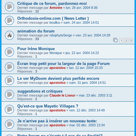
Critique de ce forum, pardonnez-moi
Dernier message par
Antoine
«
lun. 26 avr. 2004 8:36
Réponses :
12
Orthodoxie-online.com ( News Letter )
Dernier message par
boulika
«
sam. 24 avr. 2004 14:01
animation du forum
Dernier message par
néophyteSerge
«
ven. 23 avr. 2004 14:28
Réponses :
33
1
2
3
Pour Irène Monique
Dernier message par
Monique
«
jeu. 22 avr. 2004 14:22
Réponses :
1
Écran trop petit pour la largeur de la page Forum
Dernier message par
apostolos
«
lun. 12 avr. 2004 15:33
Réponses :
3
Le ver MyDoom devient plus perfide encore
Dernier message par
apostolos
«
sam. 31 janv. 2004 14:51
suggestions et critiques
Dernier message par
Claude le Liseur
«
mar. 23 déc. 2003 3:11
Réponses :
2
Qu'est-ce que Mayetic Villages ?
Dernier message par
apostolos
«
ven. 12 déc. 2003 14:49
Réponses :
1
Je n'arrive pas à insérer un nouveau texte:
Dernier message par
apostolos
«
mar. 02 déc. 2003 13:34
Réponses :
1
Notre forum ne s'écarte-t-il pas de sa finalité?