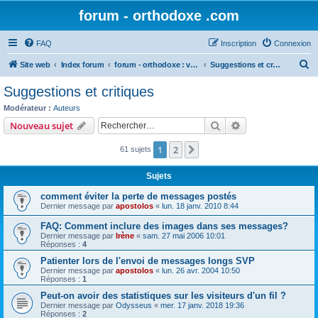
forum - orthodoxe .com
FAQ
Inscription
Connexion
R
Site web
Index forum
forum - orthodoxe : vos remarques
Suggestions et critiques
e
Suggestions et critiques
c
Modérateur :
Auteurs
h
Rechercher
Recherche avanc
Nouveau sujet
e
1
2
Suivant
61 sujets
r
c
Sujets
h
comment éviter la perte de messages postés
e
Dernier message par
apostolos
«
lun. 18 janv. 2010 8:44
r
FAQ: Comment inclure des images dans ses messages?
Dernier message par
Irène
«
sam. 27 mai 2006 10:01
Réponses :
4
Patienter lors de l'envoi de messages longs SVP
Dernier message par
apostolos
«
lun. 26 avr. 2004 10:50
Réponses :
1
Peut-on avoir des statistiques sur les visiteurs d'un fil ?
Dernier message par
Odysseus
«
mer. 17 janv. 2018 19:36
Réponses :
2