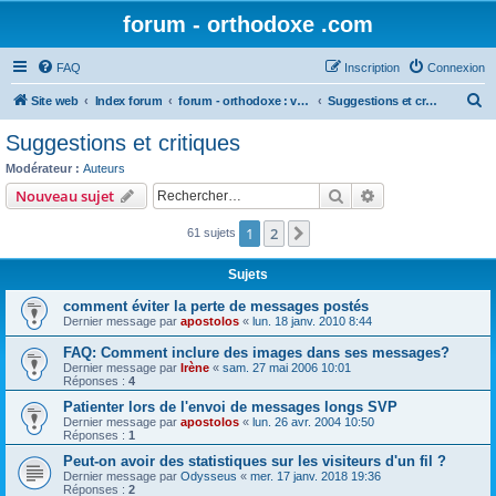
forum - orthodoxe .com
FAQ
Inscription
Connexion
R
Site web
Index forum
forum - orthodoxe : vos remarques
Suggestions et critiques
e
Suggestions et critiques
c
Modérateur :
Auteurs
h
Rechercher
Recherche avanc
Nouveau sujet
e
1
2
Suivant
61 sujets
r
c
Sujets
h
comment éviter la perte de messages postés
e
Dernier message par
apostolos
«
lun. 18 janv. 2010 8:44
r
FAQ: Comment inclure des images dans ses messages?
Dernier message par
Irène
«
sam. 27 mai 2006 10:01
Réponses :
4
Patienter lors de l'envoi de messages longs SVP
Dernier message par
apostolos
«
lun. 26 avr. 2004 10:50
Réponses :
1
Peut-on avoir des statistiques sur les visiteurs d'un fil ?
Dernier message par
Odysseus
«
mer. 17 janv. 2018 19:36
Réponses :
2