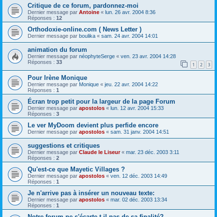
Critique de ce forum, pardonnez-moi
Dernier message par
Antoine
«
lun. 26 avr. 2004 8:36
Réponses :
12
Orthodoxie-online.com ( News Letter )
Dernier message par
boulika
«
sam. 24 avr. 2004 14:01
animation du forum
Dernier message par
néophyteSerge
«
ven. 23 avr. 2004 14:28
Réponses :
33
1
2
3
Pour Irène Monique
Dernier message par
Monique
«
jeu. 22 avr. 2004 14:22
Réponses :
1
Écran trop petit pour la largeur de la page Forum
Dernier message par
apostolos
«
lun. 12 avr. 2004 15:33
Réponses :
3
Le ver MyDoom devient plus perfide encore
Dernier message par
apostolos
«
sam. 31 janv. 2004 14:51
suggestions et critiques
Dernier message par
Claude le Liseur
«
mar. 23 déc. 2003 3:11
Réponses :
2
Qu'est-ce que Mayetic Villages ?
Dernier message par
apostolos
«
ven. 12 déc. 2003 14:49
Réponses :
1
Je n'arrive pas à insérer un nouveau texte:
Dernier message par
apostolos
«
mar. 02 déc. 2003 13:34
Réponses :
1
Notre forum ne s'écarte-t-il pas de sa finalité?