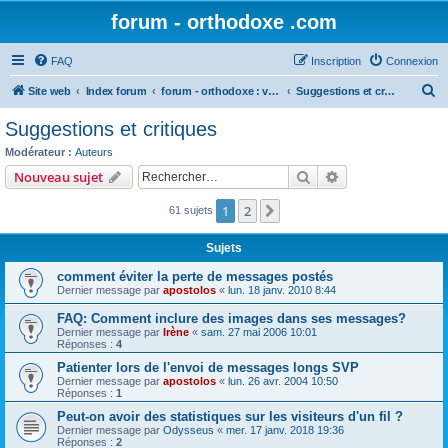
forum - orthodoxe .com
FAQ
Inscription
Connexion
R
Site web
Index forum
forum - orthodoxe : vos remarques
Suggestions et critiques
e
Suggestions et critiques
c
Modérateur :
Auteurs
h
Rechercher
Recherche avanc
Nouveau sujet
e
1
2
Suivant
61 sujets
r
c
Sujets
h
comment éviter la perte de messages postés
e
Dernier message par
apostolos
«
lun. 18 janv. 2010 8:44
r
FAQ: Comment inclure des images dans ses messages?
Dernier message par
Irène
«
sam. 27 mai 2006 10:01
Réponses :
4
Patienter lors de l'envoi de messages longs SVP
Dernier message par
apostolos
«
lun. 26 avr. 2004 10:50
Réponses :
1
Peut-on avoir des statistiques sur les visiteurs d'un fil ?
Dernier message par
Odysseus
«
mer. 17 janv. 2018 19:36
Réponses :
2