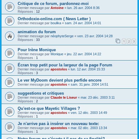
Critique de ce forum, pardonnez-moi
Dernier message par
Antoine
«
lun. 26 avr. 2004 8:36
Réponses :
12
Orthodoxie-online.com ( News Letter )
Dernier message par
boulika
«
sam. 24 avr. 2004 14:01
animation du forum
Dernier message par
néophyteSerge
«
ven. 23 avr. 2004 14:28
Réponses :
33
1
2
3
Pour Irène Monique
Dernier message par
Monique
«
jeu. 22 avr. 2004 14:22
Réponses :
1
Écran trop petit pour la largeur de la page Forum
Dernier message par
apostolos
«
lun. 12 avr. 2004 15:33
Réponses :
3
Le ver MyDoom devient plus perfide encore
Dernier message par
apostolos
«
sam. 31 janv. 2004 14:51
suggestions et critiques
Dernier message par
Claude le Liseur
«
mar. 23 déc. 2003 3:11
Réponses :
2
Qu'est-ce que Mayetic Villages ?
Dernier message par
apostolos
«
ven. 12 déc. 2003 14:49
Réponses :
1
Je n'arrive pas à insérer un nouveau texte:
Dernier message par
apostolos
«
mar. 02 déc. 2003 13:34
Réponses :
1
Notre forum ne s'écarte-t-il pas de sa finalité?