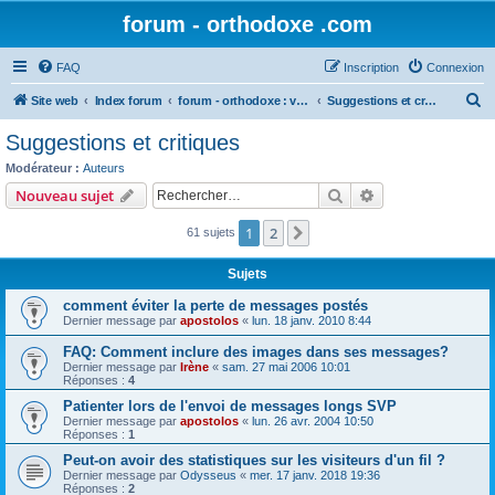
forum - orthodoxe .com
FAQ
Inscription
Connexion
R
Site web
Index forum
forum - orthodoxe : vos remarques
Suggestions et critiques
e
Suggestions et critiques
c
Modérateur :
Auteurs
h
Rechercher
Recherche avanc
Nouveau sujet
e
1
2
Suivant
61 sujets
r
c
Sujets
h
comment éviter la perte de messages postés
e
Dernier message par
apostolos
«
lun. 18 janv. 2010 8:44
r
FAQ: Comment inclure des images dans ses messages?
Dernier message par
Irène
«
sam. 27 mai 2006 10:01
Réponses :
4
Patienter lors de l'envoi de messages longs SVP
Dernier message par
apostolos
«
lun. 26 avr. 2004 10:50
Réponses :
1
Peut-on avoir des statistiques sur les visiteurs d'un fil ?
Dernier message par
Odysseus
«
mer. 17 janv. 2018 19:36
Réponses :
2