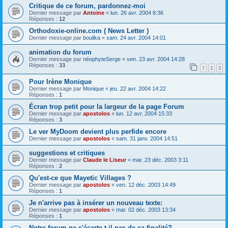
Critique de ce forum, pardonnez-moi
Dernier message par
Antoine
«
lun. 26 avr. 2004 8:36
Réponses :
12
Orthodoxie-online.com ( News Letter )
Dernier message par
boulika
«
sam. 24 avr. 2004 14:01
animation du forum
Dernier message par
néophyteSerge
«
ven. 23 avr. 2004 14:28
Réponses :
33
1
2
3
Pour Irène Monique
Dernier message par
Monique
«
jeu. 22 avr. 2004 14:22
Réponses :
1
Écran trop petit pour la largeur de la page Forum
Dernier message par
apostolos
«
lun. 12 avr. 2004 15:33
Réponses :
3
Le ver MyDoom devient plus perfide encore
Dernier message par
apostolos
«
sam. 31 janv. 2004 14:51
suggestions et critiques
Dernier message par
Claude le Liseur
«
mar. 23 déc. 2003 3:11
Réponses :
2
Qu'est-ce que Mayetic Villages ?
Dernier message par
apostolos
«
ven. 12 déc. 2003 14:49
Réponses :
1
Je n'arrive pas à insérer un nouveau texte:
Dernier message par
apostolos
«
mar. 02 déc. 2003 13:34
Réponses :
1
Notre forum ne s'écarte-t-il pas de sa finalité?