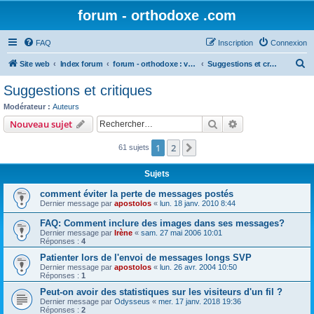
forum - orthodoxe .com
FAQ
Inscription
Connexion
R
Site web
Index forum
forum - orthodoxe : vos remarques
Suggestions et critiques
e
Suggestions et critiques
c
Modérateur :
Auteurs
h
Rechercher
Recherche avanc
Nouveau sujet
e
1
2
Suivant
61 sujets
r
c
Sujets
h
comment éviter la perte de messages postés
e
Dernier message par
apostolos
«
lun. 18 janv. 2010 8:44
r
FAQ: Comment inclure des images dans ses messages?
Dernier message par
Irène
«
sam. 27 mai 2006 10:01
Réponses :
4
Patienter lors de l'envoi de messages longs SVP
Dernier message par
apostolos
«
lun. 26 avr. 2004 10:50
Réponses :
1
Peut-on avoir des statistiques sur les visiteurs d'un fil ?
Dernier message par
Odysseus
«
mer. 17 janv. 2018 19:36
Réponses :
2