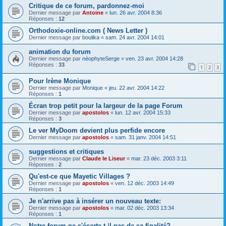
Critique de ce forum, pardonnez-moi
Dernier message par
Antoine
«
lun. 26 avr. 2004 8:36
Réponses :
12
Orthodoxie-online.com ( News Letter )
Dernier message par
boulika
«
sam. 24 avr. 2004 14:01
animation du forum
Dernier message par
néophyteSerge
«
ven. 23 avr. 2004 14:28
Réponses :
33
1
2
3
Pour Irène Monique
Dernier message par
Monique
«
jeu. 22 avr. 2004 14:22
Réponses :
1
Écran trop petit pour la largeur de la page Forum
Dernier message par
apostolos
«
lun. 12 avr. 2004 15:33
Réponses :
3
Le ver MyDoom devient plus perfide encore
Dernier message par
apostolos
«
sam. 31 janv. 2004 14:51
suggestions et critiques
Dernier message par
Claude le Liseur
«
mar. 23 déc. 2003 3:11
Réponses :
2
Qu'est-ce que Mayetic Villages ?
Dernier message par
apostolos
«
ven. 12 déc. 2003 14:49
Réponses :
1
Je n'arrive pas à insérer un nouveau texte:
Dernier message par
apostolos
«
mar. 02 déc. 2003 13:34
Réponses :
1
Notre forum ne s'écarte-t-il pas de sa finalité?