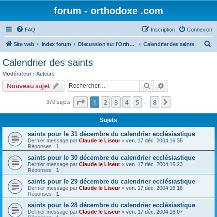
forum - orthodoxe .com
FAQ
Inscription
Connexion
R
Site web
Index forum
Discussion sur l'Orthodoxie
Calendrier des saints
e
Calendrier des saints
c
Modérateur :
Auteurs
h
Rechercher
Recherche avanc
Nouveau sujet
e
Page
1
sur
8
1
2
3
4
5
8
Suivant
370 sujets
r
…
c
Sujets
h
saints pour le 31 décembre du calendrier ecclésiastique
e
Dernier message par
Claude le Liseur
«
ven. 17 déc. 2004 16:35
Réponses :
1
r
saints pour le 30 décembre du calendrier ecclésiastique
Dernier message par
Claude le Liseur
«
ven. 17 déc. 2004 16:23
Réponses :
1
saints pour le 29 décembre du calendrier ecclésiastique
Dernier message par
Claude le Liseur
«
ven. 17 déc. 2004 16:16
Réponses :
1
saints pour le 28 décembre du calendrier ecclésiastique
Dernier message par
Claude le Liseur
«
ven. 17 déc. 2004 16:07