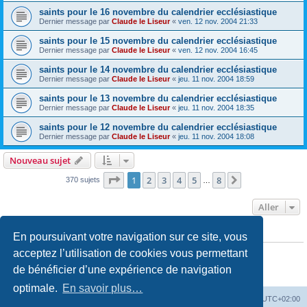
saints pour le 16 novembre du calendrier ecclésiastique
Dernier message par
Claude le Liseur
«
ven. 12 nov. 2004 21:33
saints pour le 15 novembre du calendrier ecclésiastique
Dernier message par
Claude le Liseur
«
ven. 12 nov. 2004 16:45
saints pour le 14 novembre du calendrier ecclésiastique
Dernier message par
Claude le Liseur
«
jeu. 11 nov. 2004 18:59
saints pour le 13 novembre du calendrier ecclésiastique
Dernier message par
Claude le Liseur
«
jeu. 11 nov. 2004 18:35
saints pour le 12 novembre du calendrier ecclésiastique
Dernier message par
Claude le Liseur
«
jeu. 11 nov. 2004 18:08
Nouveau sujet
Page
1
sur
8
1
2
3
4
5
8
Suivant
370 sujets
…
Aller
En poursuivant votre navigation sur ce site, vous
PERMISSIONS DU FORUM
Vous
ne pouvez pas
publier de nouveaux sujets dans ce forum
acceptez l’utilisation de cookies vous permettant
Vous
ne pouvez pas
répondre aux sujets dans ce forum
de bénéficier d’une expérience de navigation
Vous
ne pouvez pas
modifier vos messages dans ce forum
Vous
ne pouvez pas
supprimer vos messages dans ce forum
optimale.
En savoir plus…
Site web
Index forum
Fuseau horaire sur
UTC+02:00