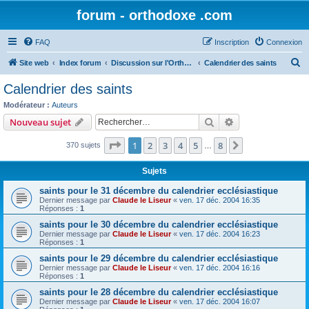
forum - orthodoxe .com
FAQ
Inscription
Connexion
R
Site web
Index forum
Discussion sur l'Orthodoxie
Calendrier des saints
e
Calendrier des saints
c
Modérateur :
Auteurs
h
Rechercher
Recherche avanc
Nouveau sujet
e
Page
1
sur
8
1
2
3
4
5
8
Suivant
370 sujets
r
…
c
Sujets
h
saints pour le 31 décembre du calendrier ecclésiastique
e
Dernier message par
Claude le Liseur
«
ven. 17 déc. 2004 16:35
Réponses :
1
r
saints pour le 30 décembre du calendrier ecclésiastique
Dernier message par
Claude le Liseur
«
ven. 17 déc. 2004 16:23
Réponses :
1
saints pour le 29 décembre du calendrier ecclésiastique
Dernier message par
Claude le Liseur
«
ven. 17 déc. 2004 16:16
Réponses :
1
saints pour le 28 décembre du calendrier ecclésiastique
Dernier message par
Claude le Liseur
«
ven. 17 déc. 2004 16:07