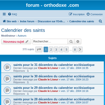
forum - orthodoxe .com
FAQ
Inscription
Connexion
R
Site web
Index forum
Discussion sur l'Orthodoxie
Calendrier des saints
e
Calendrier des saints
c
Modérateur :
Auteurs
h
Rechercher
Recherche avanc
Nouveau sujet
e
Page
1
sur
8
1
2
3
4
5
8
Suivant
370 sujets
r
…
c
Sujets
h
saints pour le 31 décembre du calendrier ecclésiastique
e
Dernier message par
Claude le Liseur
«
ven. 17 déc. 2004 16:35
Réponses :
1
r
saints pour le 30 décembre du calendrier ecclésiastique
Dernier message par
Claude le Liseur
«
ven. 17 déc. 2004 16:23
Réponses :
1
saints pour le 29 décembre du calendrier ecclésiastique
Dernier message par
Claude le Liseur
«
ven. 17 déc. 2004 16:16
Réponses :
1
saints pour le 28 décembre du calendrier ecclésiastique
Dernier message par
Claude le Liseur
«
ven. 17 déc. 2004 16:07