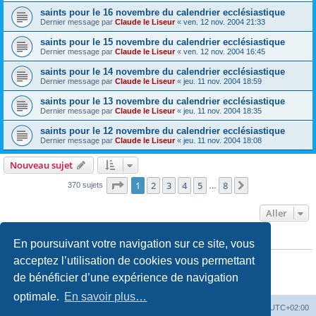
saints pour le 16 novembre du calendrier ecclésiastique
Dernier message par
Claude le Liseur
«
ven. 12 nov. 2004 21:33
saints pour le 15 novembre du calendrier ecclésiastique
Dernier message par
Claude le Liseur
«
ven. 12 nov. 2004 16:45
saints pour le 14 novembre du calendrier ecclésiastique
Dernier message par
Claude le Liseur
«
jeu. 11 nov. 2004 18:59
saints pour le 13 novembre du calendrier ecclésiastique
Dernier message par
Claude le Liseur
«
jeu. 11 nov. 2004 18:35
saints pour le 12 novembre du calendrier ecclésiastique
Dernier message par
Claude le Liseur
«
jeu. 11 nov. 2004 18:08
Nouveau sujet
Page
1
sur
8
1
2
3
4
5
8
Suivant
370 sujets
…
Aller
En poursuivant votre navigation sur ce site, vous
PERMISSIONS DU FORUM
Vous
ne pouvez pas
publier de nouveaux sujets dans ce forum
acceptez l’utilisation de cookies vous permettant
Vous
ne pouvez pas
répondre aux sujets dans ce forum
de bénéficier d’une expérience de navigation
Vous
ne pouvez pas
modifier vos messages dans ce forum
Vous
ne pouvez pas
supprimer vos messages dans ce forum
optimale.
En savoir plus…
Site web
Index forum
Fuseau horaire sur
UTC+02:00