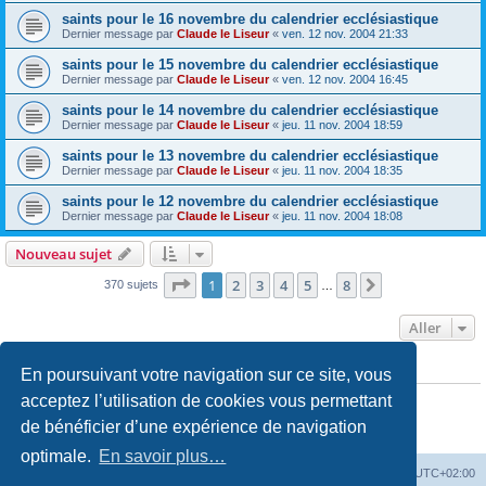
saints pour le 16 novembre du calendrier ecclésiastique
Dernier message par
Claude le Liseur
«
ven. 12 nov. 2004 21:33
saints pour le 15 novembre du calendrier ecclésiastique
Dernier message par
Claude le Liseur
«
ven. 12 nov. 2004 16:45
saints pour le 14 novembre du calendrier ecclésiastique
Dernier message par
Claude le Liseur
«
jeu. 11 nov. 2004 18:59
saints pour le 13 novembre du calendrier ecclésiastique
Dernier message par
Claude le Liseur
«
jeu. 11 nov. 2004 18:35
saints pour le 12 novembre du calendrier ecclésiastique
Dernier message par
Claude le Liseur
«
jeu. 11 nov. 2004 18:08
Nouveau sujet
Page
1
sur
8
1
2
3
4
5
8
Suivant
370 sujets
…
Aller
En poursuivant votre navigation sur ce site, vous
PERMISSIONS DU FORUM
Vous
ne pouvez pas
publier de nouveaux sujets dans ce forum
acceptez l’utilisation de cookies vous permettant
Vous
ne pouvez pas
répondre aux sujets dans ce forum
de bénéficier d’une expérience de navigation
Vous
ne pouvez pas
modifier vos messages dans ce forum
Vous
ne pouvez pas
supprimer vos messages dans ce forum
optimale.
En savoir plus…
Site web
Index forum
Fuseau horaire sur
UTC+02:00