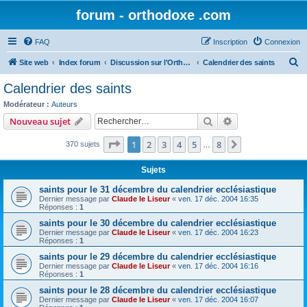
forum - orthodoxe .com
FAQ
Inscription
Connexion
R
Site web
Index forum
Discussion sur l'Orthodoxie
Calendrier des saints
e
Calendrier des saints
c
Modérateur :
Auteurs
h
Rechercher
Recherche avanc
Nouveau sujet
e
Page
1
sur
8
1
2
3
4
5
8
Suivant
370 sujets
r
…
c
Sujets
h
saints pour le 31 décembre du calendrier ecclésiastique
e
Dernier message par
Claude le Liseur
«
ven. 17 déc. 2004 16:35
Réponses :
1
r
saints pour le 30 décembre du calendrier ecclésiastique
Dernier message par
Claude le Liseur
«
ven. 17 déc. 2004 16:23
Réponses :
1
saints pour le 29 décembre du calendrier ecclésiastique
Dernier message par
Claude le Liseur
«
ven. 17 déc. 2004 16:16
Réponses :
1
saints pour le 28 décembre du calendrier ecclésiastique
Dernier message par
Claude le Liseur
«
ven. 17 déc. 2004 16:07