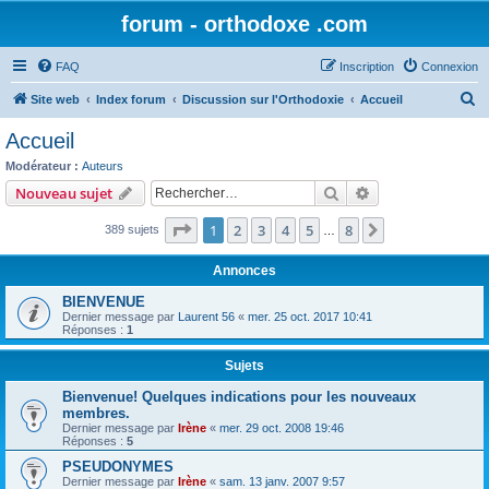
forum - orthodoxe .com
FAQ
Inscription
Connexion
R
Site web
Index forum
Discussion sur l'Orthodoxie
Accueil
e
Accueil
c
Modérateur :
Auteurs
h
Rechercher
Recherche avanc
Nouveau sujet
e
Page
1
sur
8
1
2
3
4
5
8
Suivant
389 sujets
r
…
c
Annonces
h
BIENVENUE
e
Dernier message par
Laurent 56
«
mer. 25 oct. 2017 10:41
Réponses :
1
r
Sujets
Bienvenue! Quelques indications pour les nouveaux
membres.
Dernier message par
Irène
«
mer. 29 oct. 2008 19:46
Réponses :
5
PSEUDONYMES
Dernier message par
Irène
«
sam. 13 janv. 2007 9:57