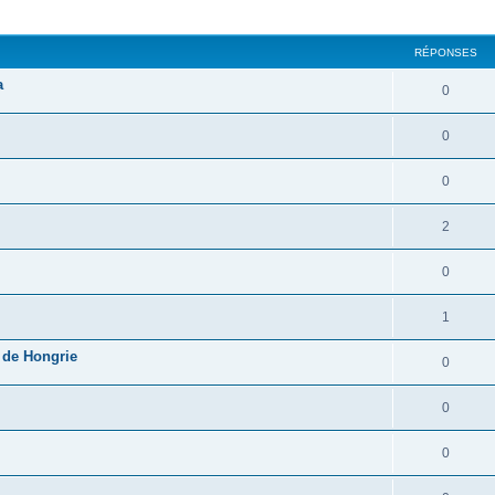
cher
cherche avancée
RÉPONSES
a
0
0
0
2
0
1
e de Hongrie
0
0
0