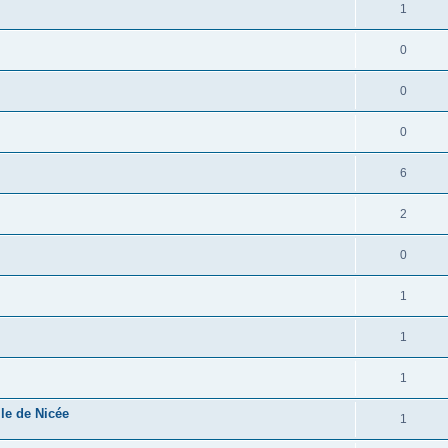
1
0
0
0
6
2
0
1
1
1
le de Nicée
1