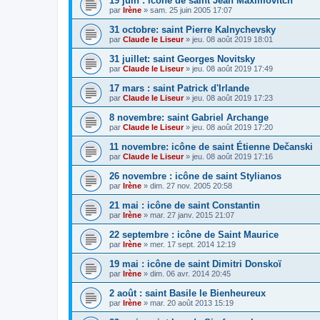
19 juin : icône de saint Jean Maximovitch
par
Irène
»
sam. 25 juin 2005 17:07
31 octobre: saint Pierre Kalnychevsky
par
Claude le Liseur
»
jeu. 08 août 2019 18:01
31 juillet: saint Georges Novitsky
par
Claude le Liseur
»
jeu. 08 août 2019 17:49
17 mars : saint Patrick d'Irlande
par
Claude le Liseur
»
jeu. 08 août 2019 17:23
8 novembre: saint Gabriel Archange
par
Claude le Liseur
»
jeu. 08 août 2019 17:20
11 novembre: icône de saint Étienne Dečanski
par
Claude le Liseur
»
jeu. 08 août 2019 17:16
26 novembre : icône de saint Stylianos
par
Irène
»
dim. 27 nov. 2005 20:58
21 mai : icône de saint Constantin
par
Irène
»
mar. 27 janv. 2015 21:07
22 septembre : icône de Saint Maurice
par
Irène
»
mer. 17 sept. 2014 12:19
19 mai : icône de saint Dimitri Donskoï
par
Irène
»
dim. 06 avr. 2014 20:45
2 août : saint Basile le Bienheureux
par
Irène
»
mar. 20 août 2013 15:19