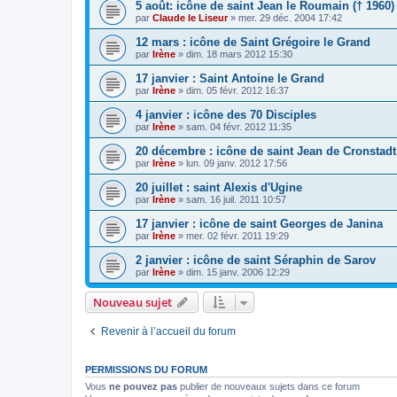
5 août: icône de saint Jean le Roumain († 1960)
par
Claude le Liseur
»
mer. 29 déc. 2004 17:42
12 mars : icône de Saint Grégoire le Grand
par
Irène
»
dim. 18 mars 2012 15:30
17 janvier : Saint Antoine le Grand
par
Irène
»
dim. 05 févr. 2012 16:37
4 janvier : icône des 70 Disciples
par
Irène
»
sam. 04 févr. 2012 11:35
20 décembre : icône de saint Jean de Cronstadt
par
Irène
»
lun. 09 janv. 2012 17:56
20 juillet : saint Alexis d'Ugine
par
Irène
»
sam. 16 juil. 2011 10:57
17 janvier : icône de saint Georges de Janina
par
Irène
»
mer. 02 févr. 2011 19:29
2 janvier : icône de saint Séraphin de Sarov
par
Irène
»
dim. 15 janv. 2006 12:29
Nouveau sujet
Revenir à l’accueil du forum
PERMISSIONS DU FORUM
Vous
ne pouvez pas
publier de nouveaux sujets dans ce forum