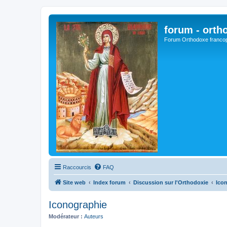
forum - orth
Forum Orthodoxe franco
Raccourcis
FAQ
Site web
Index forum
Discussion sur l'Orthodoxie
Ico
Iconographie
Modérateur :
Auteurs