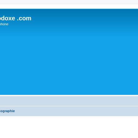
odoxe .com
phone
nographie