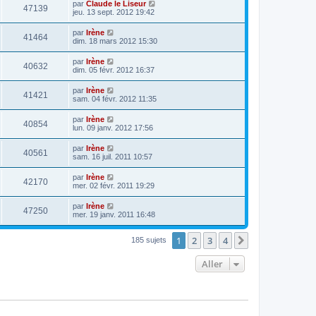
par
Claude le Liseur
47139
jeu. 13 sept. 2012 19:42
par
Irène
41464
dim. 18 mars 2012 15:30
par
Irène
40632
dim. 05 févr. 2012 16:37
par
Irène
41421
sam. 04 févr. 2012 11:35
par
Irène
40854
lun. 09 janv. 2012 17:56
par
Irène
40561
sam. 16 juil. 2011 10:57
par
Irène
42170
mer. 02 févr. 2011 19:29
par
Irène
47250
mer. 19 janv. 2011 16:48
1
2
3
4
Suivant
185 sujets
Aller