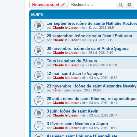
Recher
Re
Nouveau sujet
SUJETS
1er septembre: icône de sainte Nathalie Kozlov
par
Claude le Liseur
»
lun. 11 oct. 2021 16:54
28 septembre: icône de saint Jean l'Endurant
par
Claude le Liseur
»
lun. 26 juil. 2021 9:15
30 novembre: icône de saint André Șaguna
par
Claude le Liseur
»
lun. 26 juil. 2021 9:10
Tous les saints du Bélarus
par
Claude le Liseur
»
jeu. 08 août 2019 18:18
12 mai: saint Jean le Valaque
par
Claude le Liseur
»
dim. 03 nov. 2019 18:50
23 novembre : icône de saint Alexandre Nevsky
par
Irène
»
sam. 26 nov. 2005 19:08
20 août: icône de saint Etienne, roi apostoliqu
par
Claude le Liseur
»
dim. 03 nov. 2019 18:47
3 juin: icône de saint Kevin
par
Claude le Liseur
»
dim. 03 nov. 2019 18:44
3 février: saint Nicolas du Japon
par
Claude le Liseur
»
dim. 03 nov. 2019 18:42
4 janvier: saint Philippe l'Evangéliste