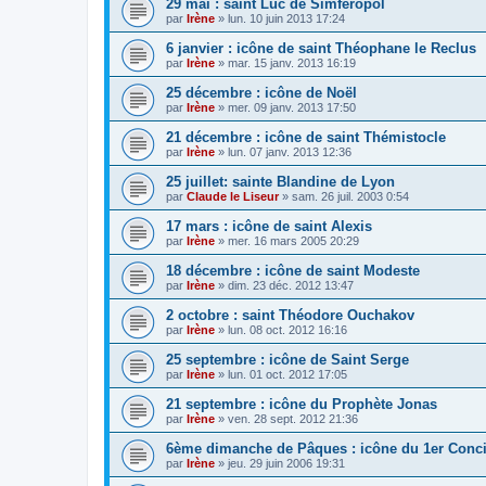
29 mai : saint Luc de Simferopol
par
Irène
»
lun. 10 juin 2013 17:24
6 janvier : icône de saint Théophane le Reclus
par
Irène
»
mar. 15 janv. 2013 16:19
25 décembre : icône de Noël
par
Irène
»
mer. 09 janv. 2013 17:50
21 décembre : icône de saint Thémistocle
par
Irène
»
lun. 07 janv. 2013 12:36
25 juillet: sainte Blandine de Lyon
par
Claude le Liseur
»
sam. 26 juil. 2003 0:54
17 mars : icône de saint Alexis
par
Irène
»
mer. 16 mars 2005 20:29
18 décembre : icône de saint Modeste
par
Irène
»
dim. 23 déc. 2012 13:47
2 octobre : saint Théodore Ouchakov
par
Irène
»
lun. 08 oct. 2012 16:16
25 septembre : icône de Saint Serge
par
Irène
»
lun. 01 oct. 2012 17:05
21 septembre : icône du Prophète Jonas
par
Irène
»
ven. 28 sept. 2012 21:36
6ème dimanche de Pâques : icône du 1er Conci
par
Irène
»
jeu. 29 juin 2006 19:31