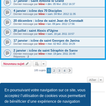
17 janvier : Saint Antoine le Grand
Dernier message par
Irène
«
dim. 05 févr. 2012 16:37
4 janvier : icône des 70 Disciples
Dernier message par
Irène
«
sam. 04 févr. 2012 11:35
20 décembre : icône de saint Jean de Cronstadt
Dernier message par
Irène
«
lun. 09 janv. 2012 17:56
20 juillet : saint Alexis d'Ugine
Dernier message par
Irène
«
sam. 16 juil. 2011 10:57
17 janvier : icône de saint Georges de Janina
Dernier message par
Irène
«
mer. 02 févr. 2011 19:29
2 janvier : icône de saint Séraphin de Sarov
Dernier message par
Irène
«
mer. 19 janv. 2011 16:48
Réponses :
2
Nouveau sujet
1
2
3
4
Suivant
185 sujets
Aller
En poursuivant votre navigation sur ce site, vous
PERMISSIONS DU FORUM
Vous
ne pouvez pas
publier de nouveaux sujets dans ce forum
acceptez l’utilisation de cookies vous permettant
Vous
ne pouvez pas
répondre aux sujets dans ce forum
de bénéficier d’une expérience de navigation
Vous
ne pouvez pas
modifier vos messages dans ce forum
Vous
ne pouvez pas
supprimer vos messages dans ce forum