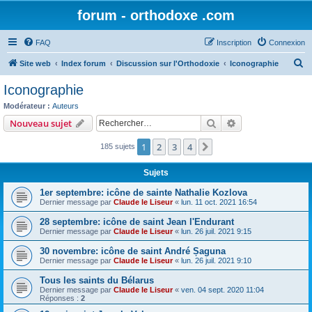
forum - orthodoxe .com
FAQ
Inscription
Connexion
R
Site web
Index forum
Discussion sur l'Orthodoxie
Iconographie
e
Iconographie
c
Modérateur :
Auteurs
h
Rechercher
Recherche avanc
Nouveau sujet
e
1
2
3
4
Suivant
185 sujets
r
c
Sujets
h
1er septembre: icône de sainte Nathalie Kozlova
e
Dernier message par
Claude le Liseur
«
lun. 11 oct. 2021 16:54
r
28 septembre: icône de saint Jean l'Endurant
Dernier message par
Claude le Liseur
«
lun. 26 juil. 2021 9:15
30 novembre: icône de saint André Șaguna
Dernier message par
Claude le Liseur
«
lun. 26 juil. 2021 9:10
Tous les saints du Bélarus
Dernier message par
Claude le Liseur
«
ven. 04 sept. 2020 11:04
Réponses :
2