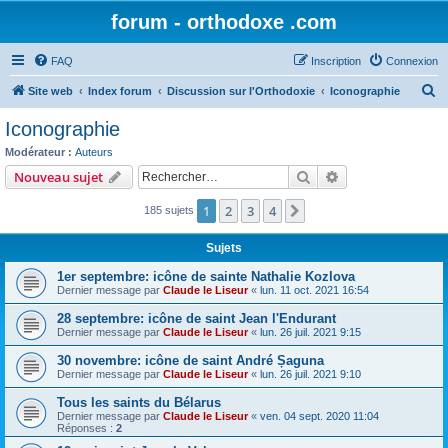
forum - orthodoxe .com
FAQ
Inscription
Connexion
R
Site web
Index forum
Discussion sur l'Orthodoxie
Iconographie
e
Iconographie
c
Modérateur :
Auteurs
h
Rechercher
Recherche avanc
Nouveau sujet
e
1
2
3
4
Suivant
185 sujets
r
c
Sujets
h
1er septembre: icône de sainte Nathalie Kozlova
e
Dernier message par
Claude le Liseur
«
lun. 11 oct. 2021 16:54
r
28 septembre: icône de saint Jean l'Endurant
Dernier message par
Claude le Liseur
«
lun. 26 juil. 2021 9:15
30 novembre: icône de saint André Șaguna
Dernier message par
Claude le Liseur
«
lun. 26 juil. 2021 9:10
Tous les saints du Bélarus
Dernier message par
Claude le Liseur
«
ven. 04 sept. 2020 11:04
Réponses :
2