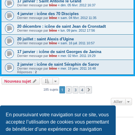
17 janvier : Saint Antoine le Grand
Dernier message par
Irène
«
dim. 05 févr. 2012 16:37
4 janvier : icône des 70 Disciples
Dernier message par
Irène
«
sam. 04 févr. 2012 11:35
20 décembre : icône de saint Jean de Cronstadt
Dernier message par
Irène
«
lun. 09 janv. 2012 17:56
20 juillet : saint Alexis d'Ugine
Dernier message par
Irène
«
sam. 16 juil. 2011 10:57
17 janvier : icône de saint Georges de Janina
Dernier message par
Irène
«
mer. 02 févr. 2011 19:29
2 janvier : icône de saint Séraphin de Sarov
Dernier message par
Irène
«
mer. 19 janv. 2011 16:48
Réponses :
2
Nouveau sujet
1
2
3
4
Suivant
185 sujets
Aller
En poursuivant votre navigation sur ce site, vous
PERMISSIONS DU FORUM
Vous
ne pouvez pas
publier de nouveaux sujets dans ce forum
acceptez l’utilisation de cookies vous permettant
Vous
ne pouvez pas
répondre aux sujets dans ce forum
de bénéficier d’une expérience de navigation
Vous
ne pouvez pas
modifier vos messages dans ce forum
Vous
ne pouvez pas
supprimer vos messages dans ce forum