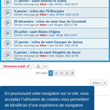
17 janvier : Saint Antoine le Grand
Dernier message par
Irène
«
dim. 05 févr. 2012 16:37
4 janvier : icône des 70 Disciples
Dernier message par
Irène
«
sam. 04 févr. 2012 11:35
20 décembre : icône de saint Jean de Cronstadt
Dernier message par
Irène
«
lun. 09 janv. 2012 17:56
20 juillet : saint Alexis d'Ugine
Dernier message par
Irène
«
sam. 16 juil. 2011 10:57
17 janvier : icône de saint Georges de Janina
Dernier message par
Irène
«
mer. 02 févr. 2011 19:29
2 janvier : icône de saint Séraphin de Sarov
Dernier message par
Irène
«
mer. 19 janv. 2011 16:48
Réponses :
2
Nouveau sujet
1
2
3
4
Suivant
185 sujets
Aller
En poursuivant votre navigation sur ce site, vous
PERMISSIONS DU FORUM
Vous
ne pouvez pas
publier de nouveaux sujets dans ce forum
acceptez l’utilisation de cookies vous permettant
Vous
ne pouvez pas
répondre aux sujets dans ce forum
de bénéficier d’une expérience de navigation
Vous
ne pouvez pas
modifier vos messages dans ce forum
Vous
ne pouvez pas
supprimer vos messages dans ce forum