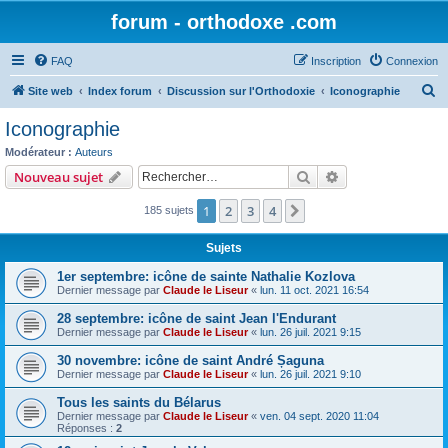
forum - orthodoxe .com
FAQ
Inscription
Connexion
R
Site web
Index forum
Discussion sur l'Orthodoxie
Iconographie
e
Iconographie
c
Modérateur :
Auteurs
h
Rechercher
Recherche avanc
Nouveau sujet
e
1
2
3
4
Suivant
185 sujets
r
c
Sujets
h
1er septembre: icône de sainte Nathalie Kozlova
e
Dernier message par
Claude le Liseur
«
lun. 11 oct. 2021 16:54
r
28 septembre: icône de saint Jean l'Endurant
Dernier message par
Claude le Liseur
«
lun. 26 juil. 2021 9:15
30 novembre: icône de saint André Șaguna
Dernier message par
Claude le Liseur
«
lun. 26 juil. 2021 9:10
Tous les saints du Bélarus
Dernier message par
Claude le Liseur
«
ven. 04 sept. 2020 11:04
Réponses :
2