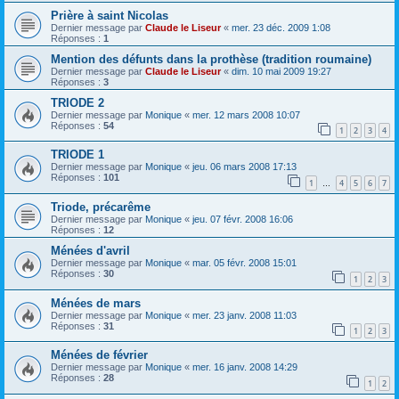
Prière à saint Nicolas
Dernier message par
Claude le Liseur
«
mer. 23 déc. 2009 1:08
Réponses :
1
Mention des défunts dans la prothèse (tradition roumaine)
Dernier message par
Claude le Liseur
«
dim. 10 mai 2009 19:27
Réponses :
3
TRIODE 2
Dernier message par
Monique
«
mer. 12 mars 2008 10:07
Réponses :
54
1
2
3
4
TRIODE 1
Dernier message par
Monique
«
jeu. 06 mars 2008 17:13
Réponses :
101
1
4
5
6
7
…
Triode, précarême
Dernier message par
Monique
«
jeu. 07 févr. 2008 16:06
Réponses :
12
Ménées d'avril
Dernier message par
Monique
«
mar. 05 févr. 2008 15:01
Réponses :
30
1
2
3
Ménées de mars
Dernier message par
Monique
«
mer. 23 janv. 2008 11:03
Réponses :
31
1
2
3
Ménées de février
Dernier message par
Monique
«
mer. 16 janv. 2008 14:29
Réponses :
28
1
2