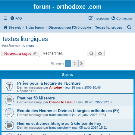
forum - orthodoxe .com
FAQ
Inscription
Connexion
R
Site web
Index forum
Discussion sur l'Orthodoxie
Textes liturgiques
e
Textes liturgiques
c
Modérateur :
Auteurs
h
Rechercher
Recherche avanc
Nouveau sujet
e
1
2
Suivant
62 sujets
r
c
Sujets
h
Prière pour la lecture de l'Ecriture
e
Dernier message par
Antoine
«
jeu. 16 mars 2006 10:46
Réponses :
1
r
Psaume 50 Miserere
Dernier message par
Claude le Liseur
«
lun. 10 oct. 2022 22:18
Ecoute des Heures et Divines Liturgies orthodoxes (Fr)
Dernier message par
francismichel
«
jeu. 21 janv. 2016 17:51
Heures et divines liturgie au Skite Sainte Foy
Dernier message par
francismichel
«
mar. 05 août 2014 15:11