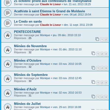
21 octobre: prière aux confesseurs de Transylvanie
Dernier message par
Claude le Liseur
«
lun. 21 oct. 2013 19:25
Acathiste à saint Etienne le Grand de Moldavie
Dernier message par
Claude le Liseur
«
ven. 06 juil. 2012 19:54
Le Credo en sarde
Dernier message par
Claude le Liseur
«
dim. 11 sept. 2011 23:08
PENTECOSTAIRE
Dernier message par
Monique
«
jeu. 09 déc. 2010 15:10
Réponses :
25
1
2
Ménées de Novembre
Dernier message par
Monique
«
mer. 01 déc. 2010 11:10
Réponses :
32
1
2
3
Ménées d'Octobre
Dernier message par
Monique
«
mer. 03 nov. 2010 16:05
Réponses :
32
1
2
3
Ménées de Septembre
Dernier message par
Monique
«
mer. 03 nov. 2010 12:45
Réponses :
30
1
2
3
Ménées d'Août
Dernier message par
Monique
«
mar. 02 nov. 2010 16:53
Réponses :
31
1
2
3
Ménées de Juillet
Dernier message par
Monique
«
ven. 29 oct. 2010 16:08
Réponses :
32