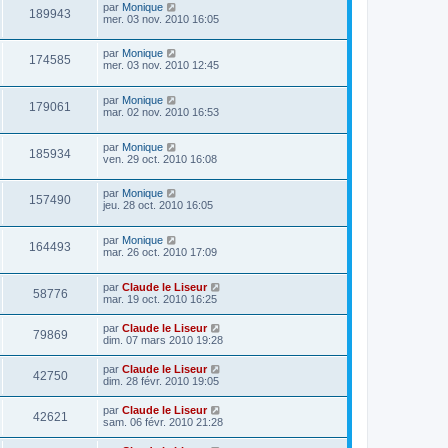
par
Monique
189943
mer. 03 nov. 2010 16:05
par
Monique
174585
mer. 03 nov. 2010 12:45
par
Monique
179061
mar. 02 nov. 2010 16:53
par
Monique
185934
ven. 29 oct. 2010 16:08
par
Monique
157490
jeu. 28 oct. 2010 16:05
par
Monique
164493
mar. 26 oct. 2010 17:09
par
Claude le Liseur
58776
mar. 19 oct. 2010 16:25
par
Claude le Liseur
79869
dim. 07 mars 2010 19:28
par
Claude le Liseur
42750
dim. 28 févr. 2010 19:05
par
Claude le Liseur
42621
sam. 06 févr. 2010 21:28