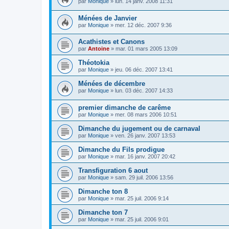
par
Monique
»
lun. 14 janv. 2008 11:31
Ménées de Janvier
par
Monique
»
mer. 12 déc. 2007 9:36
Acathistes et Canons
par
Antoine
»
mar. 01 mars 2005 13:09
Théotokia
par
Monique
»
jeu. 06 déc. 2007 13:41
Ménées de décembre
par
Monique
»
lun. 03 déc. 2007 14:33
premier dimanche de carême
par
Monique
»
mer. 08 mars 2006 10:51
Dimanche du jugement ou de carnaval
par
Monique
»
ven. 26 janv. 2007 13:53
Dimanche du Fils prodigue
par
Monique
»
mar. 16 janv. 2007 20:42
Transfiguration 6 aout
par
Monique
»
sam. 29 juil. 2006 13:56
Dimanche ton 8
par
Monique
»
mar. 25 juil. 2006 9:14
Dimanche ton 7
par
Monique
»
mar. 25 juil. 2006 9:01