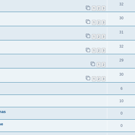
32
1
2
3
30
1
2
3
31
1
2
3
32
1
2
3
29
1
2
30
1
2
3
6
10
mas
0
me
0