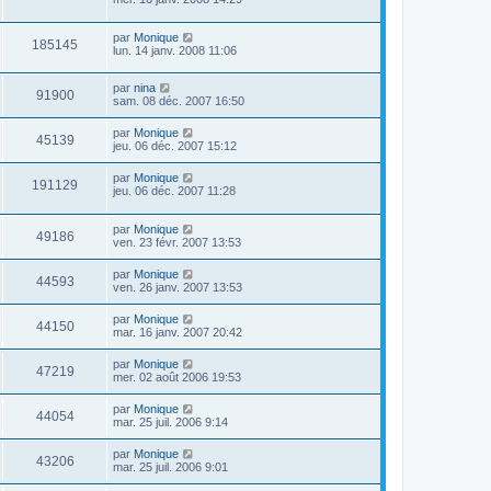
par
Monique
185145
lun. 14 janv. 2008 11:06
par
nina
91900
sam. 08 déc. 2007 16:50
par
Monique
45139
jeu. 06 déc. 2007 15:12
par
Monique
191129
jeu. 06 déc. 2007 11:28
par
Monique
49186
ven. 23 févr. 2007 13:53
par
Monique
44593
ven. 26 janv. 2007 13:53
par
Monique
44150
mar. 16 janv. 2007 20:42
par
Monique
47219
mer. 02 août 2006 19:53
par
Monique
44054
mar. 25 juil. 2006 9:14
par
Monique
43206
mar. 25 juil. 2006 9:01