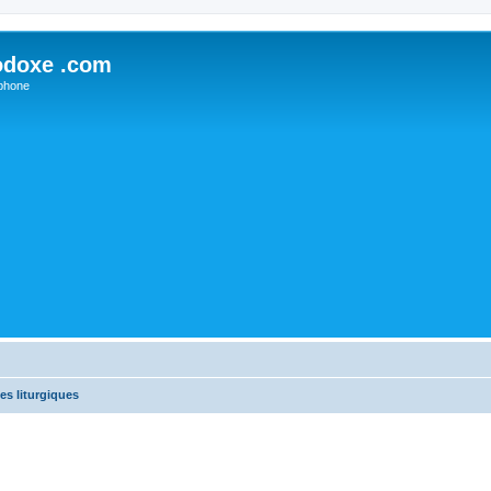
odoxe .com
phone
es liturgiques