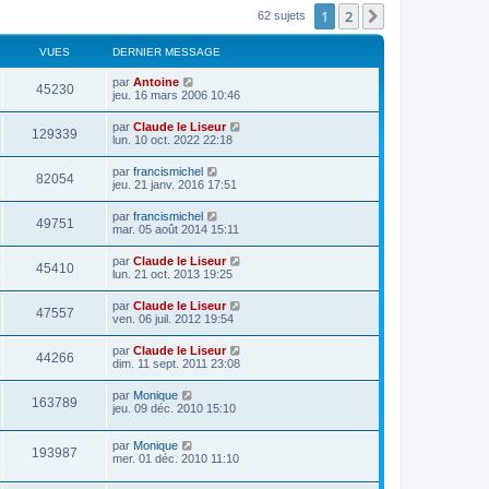
1
2
Suivant
62 sujets
VUES
DERNIER MESSAGE
par
Antoine
45230
jeu. 16 mars 2006 10:46
par
Claude le Liseur
129339
lun. 10 oct. 2022 22:18
par
francismichel
82054
jeu. 21 janv. 2016 17:51
par
francismichel
49751
mar. 05 août 2014 15:11
par
Claude le Liseur
45410
lun. 21 oct. 2013 19:25
par
Claude le Liseur
47557
ven. 06 juil. 2012 19:54
par
Claude le Liseur
44266
dim. 11 sept. 2011 23:08
par
Monique
163789
jeu. 09 déc. 2010 15:10
par
Monique
193987
mer. 01 déc. 2010 11:10