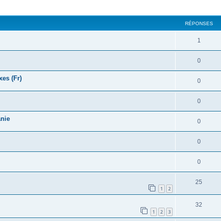
cher
cherche avancée
RÉPONSES
1
0
xes (Fr)
0
0
anie
0
0
0
25
1
2
32
1
2
3