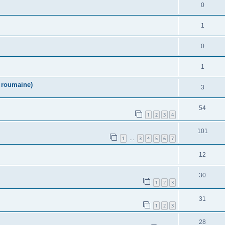
0
1
0
1
n roumaine)
3
54
1
2
3
4
101
1
3
4
5
6
7
…
12
30
1
2
3
31
1
2
3
28