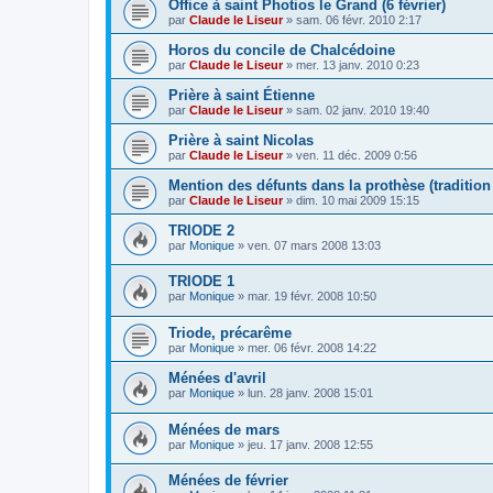
Office à saint Photios le Grand (6 février)
par
Claude le Liseur
»
sam. 06 févr. 2010 2:17
Horos du concile de Chalcédoine
par
Claude le Liseur
»
mer. 13 janv. 2010 0:23
Prière à saint Étienne
par
Claude le Liseur
»
sam. 02 janv. 2010 19:40
Prière à saint Nicolas
par
Claude le Liseur
»
ven. 11 déc. 2009 0:56
Mention des défunts dans la prothèse (traditio
par
Claude le Liseur
»
dim. 10 mai 2009 15:15
TRIODE 2
par
Monique
»
ven. 07 mars 2008 13:03
TRIODE 1
par
Monique
»
mar. 19 févr. 2008 10:50
Triode, précarême
par
Monique
»
mer. 06 févr. 2008 14:22
Ménées d'avril
par
Monique
»
lun. 28 janv. 2008 15:01
Ménées de mars
par
Monique
»
jeu. 17 janv. 2008 12:55
Ménées de février