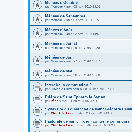
Ménées d'Octobre
par
Monique
»
mer. 03 nov. 2010 13:37
Ménées de Septembre
par
Monique
»
mer. 03 nov. 2010 9:15
Ménées d'Août
par
Monique
»
mar. 02 nov. 2010 13:50
Ménées de Juillet
par
Monique
»
ven. 29 oct. 2010 10:38
Ménées de Juin
par
Monique
»
mer. 27 oct. 2010 12:57
Ménées de Mai
par
Monique
»
mar. 26 oct. 2010 13:06
Interdire la communion ?
par
Olivier le Chercheur
»
lun. 18 oct. 2010 23:36
Prière de Saint Ephrem le Syrien
par
Irène
»
mar. 14 mars 2006 20:11
Synaxaire du dimanche de saint Grégoire Pala
par
Claude le Liseur
»
dim. 28 févr. 2010 19:05
Pastorale de saint Tikhon contre le communis
par
Claude le Liseur
»
sam. 06 févr. 2010 21:28