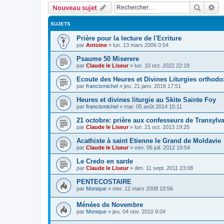
Recher
Re
Nouveau sujet
SUJETS
Prière pour la lecture de l'Ecriture
par
Antoine
»
lun. 13 mars 2006 0:54
Psaume 50 Miserere
par
Claude le Liseur
»
lun. 10 oct. 2022 22:18
Ecoute des Heures et Divines Liturgies orthodo
par
francismichel
»
jeu. 21 janv. 2016 17:51
Heures et divines liturgie au Skite Sainte Foy
par
francismichel
»
mar. 05 août 2014 15:11
21 octobre: prière aux confesseurs de Transylv
par
Claude le Liseur
»
lun. 21 oct. 2013 19:25
Acathiste à saint Etienne le Grand de Moldavie
par
Claude le Liseur
»
ven. 06 juil. 2012 19:54
Le Credo en sarde
par
Claude le Liseur
»
dim. 11 sept. 2011 23:08
PENTECOSTAIRE
par
Monique
»
mer. 12 mars 2008 10:56
Ménées de Novembre
par
Monique
»
jeu. 04 nov. 2010 9:04