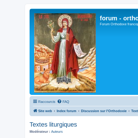
forum - orth
Forum Orthodoxe franco
Raccourcis
FAQ
Site web
Index forum
Discussion sur l'Orthodoxie
Text
Textes liturgiques
Modérateur :
Auteurs