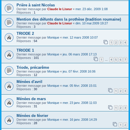
Prière à saint Nicolas
Dernier message par
Claude le Liseur
«
mer. 23 déc. 2009 1:08
Réponses :
1
Mention des défunts dans la prothèse (tradition roumaine)
Dernier message par
Claude le Liseur
«
dim. 10 mai 2009 19:27
Réponses :
3
TRIODE 2
Dernier message par
Monique
«
mer. 12 mars 2008 10:07
Réponses :
54
1
2
3
4
TRIODE 1
Dernier message par
Monique
«
jeu. 06 mars 2008 17:13
Réponses :
101
1
4
5
6
7
…
Triode, précarême
Dernier message par
Monique
«
jeu. 07 févr. 2008 16:06
Réponses :
12
Ménées d'avril
Dernier message par
Monique
«
mar. 05 févr. 2008 15:01
Réponses :
30
1
2
3
Ménées de mars
Dernier message par
Monique
«
mer. 23 janv. 2008 11:03
Réponses :
31
1
2
3
Ménées de février
Dernier message par
Monique
«
mer. 16 janv. 2008 14:29
Réponses :
28
1
2