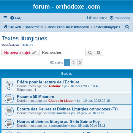
forum - orthodoxe .com
FAQ
Inscription
Connexion
R
Site web
Index forum
Discussion sur l'Orthodoxie
Textes liturgiques
e
Textes liturgiques
c
Modérateur :
Auteurs
h
Rechercher
Recherche avanc
Nouveau sujet
e
1
2
Suivant
62 sujets
r
c
Sujets
h
Prière pour la lecture de l'Ecriture
e
Dernier message par
Antoine
«
jeu. 16 mars 2006 10:46
Réponses :
1
r
Psaume 50 Miserere
Dernier message par
Claude le Liseur
«
lun. 10 oct. 2022 22:18
Ecoute des Heures et Divines Liturgies orthodoxes (Fr)
Dernier message par
francismichel
«
jeu. 21 janv. 2016 17:51
Heures et divines liturgie au Skite Sainte Foy
Dernier message par
francismichel
«
mar. 05 août 2014 15:11