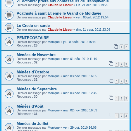
21 octobre: prière aux confesseurs de Transylvanie
Dernier message par
Claude le Liseur
«
lun. 21 oct. 2013 19:25
Acathiste à saint Etienne le Grand de Moldavie
Dernier message par
Claude le Liseur
«
ven. 06 juil. 2012 19:54
Le Credo en sarde
Dernier message par
Claude le Liseur
«
dim. 11 sept. 2011 23:08
PENTECOSTAIRE
Dernier message par
Monique
«
jeu. 09 déc. 2010 15:10
Réponses :
25
1
2
Ménées de Novembre
Dernier message par
Monique
«
mer. 01 déc. 2010 11:10
Réponses :
32
1
2
3
Ménées d'Octobre
Dernier message par
Monique
«
mer. 03 nov. 2010 16:05
Réponses :
32
1
2
3
Ménées de Septembre
Dernier message par
Monique
«
mer. 03 nov. 2010 12:45
Réponses :
30
1
2
3
Ménées d'Août
Dernier message par
Monique
«
mar. 02 nov. 2010 16:53
Réponses :
31
1
2
3
Ménées de Juillet
Dernier message par
Monique
«
ven. 29 oct. 2010 16:08
Réponses :
32