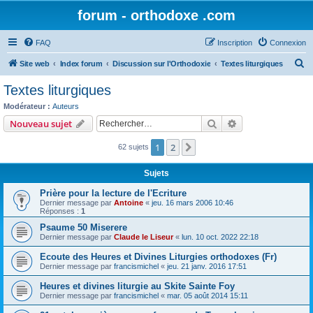
forum - orthodoxe .com
FAQ
Inscription
Connexion
R
Site web
Index forum
Discussion sur l'Orthodoxie
Textes liturgiques
e
Textes liturgiques
c
Modérateur :
Auteurs
h
Rechercher
Recherche avanc
Nouveau sujet
e
1
2
Suivant
62 sujets
r
c
Sujets
h
Prière pour la lecture de l'Ecriture
e
Dernier message par
Antoine
«
jeu. 16 mars 2006 10:46
Réponses :
1
r
Psaume 50 Miserere
Dernier message par
Claude le Liseur
«
lun. 10 oct. 2022 22:18
Ecoute des Heures et Divines Liturgies orthodoxes (Fr)
Dernier message par
francismichel
«
jeu. 21 janv. 2016 17:51
Heures et divines liturgie au Skite Sainte Foy
Dernier message par
francismichel
«
mar. 05 août 2014 15:11