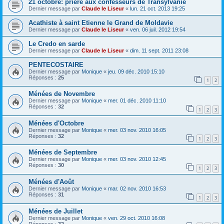
21 octobre: prière aux confesseurs de Transylvanie
Dernier message par
Claude le Liseur
«
lun. 21 oct. 2013 19:25
Acathiste à saint Etienne le Grand de Moldavie
Dernier message par
Claude le Liseur
«
ven. 06 juil. 2012 19:54
Le Credo en sarde
Dernier message par
Claude le Liseur
«
dim. 11 sept. 2011 23:08
PENTECOSTAIRE
Dernier message par
Monique
«
jeu. 09 déc. 2010 15:10
Réponses :
25
1
2
Ménées de Novembre
Dernier message par
Monique
«
mer. 01 déc. 2010 11:10
Réponses :
32
1
2
3
Ménées d'Octobre
Dernier message par
Monique
«
mer. 03 nov. 2010 16:05
Réponses :
32
1
2
3
Ménées de Septembre
Dernier message par
Monique
«
mer. 03 nov. 2010 12:45
Réponses :
30
1
2
3
Ménées d'Août
Dernier message par
Monique
«
mar. 02 nov. 2010 16:53
Réponses :
31
1
2
3
Ménées de Juillet
Dernier message par
Monique
«
ven. 29 oct. 2010 16:08
Réponses :
32