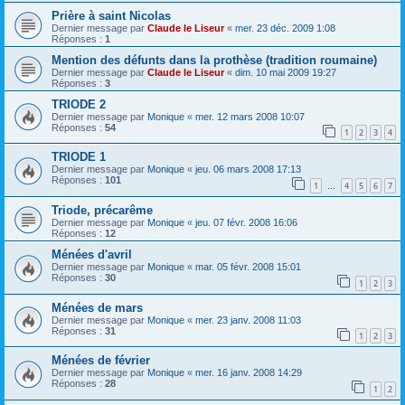
Prière à saint Nicolas
Dernier message par
Claude le Liseur
«
mer. 23 déc. 2009 1:08
Réponses :
1
Mention des défunts dans la prothèse (tradition roumaine)
Dernier message par
Claude le Liseur
«
dim. 10 mai 2009 19:27
Réponses :
3
TRIODE 2
Dernier message par
Monique
«
mer. 12 mars 2008 10:07
Réponses :
54
1
2
3
4
TRIODE 1
Dernier message par
Monique
«
jeu. 06 mars 2008 17:13
Réponses :
101
1
4
5
6
7
…
Triode, précarême
Dernier message par
Monique
«
jeu. 07 févr. 2008 16:06
Réponses :
12
Ménées d'avril
Dernier message par
Monique
«
mar. 05 févr. 2008 15:01
Réponses :
30
1
2
3
Ménées de mars
Dernier message par
Monique
«
mer. 23 janv. 2008 11:03
Réponses :
31
1
2
3
Ménées de février
Dernier message par
Monique
«
mer. 16 janv. 2008 14:29
Réponses :
28
1
2