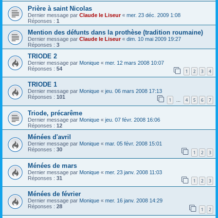
Prière à saint Nicolas
Dernier message par
Claude le Liseur
«
mer. 23 déc. 2009 1:08
Réponses :
1
Mention des défunts dans la prothèse (tradition roumaine)
Dernier message par
Claude le Liseur
«
dim. 10 mai 2009 19:27
Réponses :
3
TRIODE 2
Dernier message par
Monique
«
mer. 12 mars 2008 10:07
Réponses :
54
1
2
3
4
TRIODE 1
Dernier message par
Monique
«
jeu. 06 mars 2008 17:13
Réponses :
101
1
4
5
6
7
…
Triode, précarême
Dernier message par
Monique
«
jeu. 07 févr. 2008 16:06
Réponses :
12
Ménées d'avril
Dernier message par
Monique
«
mar. 05 févr. 2008 15:01
Réponses :
30
1
2
3
Ménées de mars
Dernier message par
Monique
«
mer. 23 janv. 2008 11:03
Réponses :
31
1
2
3
Ménées de février
Dernier message par
Monique
«
mer. 16 janv. 2008 14:29
Réponses :
28
1
2