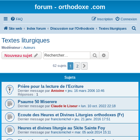
forum - orthodoxe .com
FAQ
Inscription
Connexion
R
Site web
Index forum
Discussion sur l'Orthodoxie
Textes liturgiques
e
Textes liturgiques
c
Modérateur :
Auteurs
h
Rechercher
Recherche avanc
Nouveau sujet
e
1
2
Suivant
62 sujets
r
c
Sujets
h
Prière pour la lecture de l'Ecriture
e
Dernier message par
Antoine
«
jeu. 16 mars 2006 10:46
Réponses :
1
r
Psaume 50 Miserere
Dernier message par
Claude le Liseur
«
lun. 10 oct. 2022 22:18
Ecoute des Heures et Divines Liturgies orthodoxes (Fr)
Dernier message par
francismichel
«
jeu. 21 janv. 2016 17:51
Heures et divines liturgie au Skite Sainte Foy
Dernier message par
francismichel
«
mar. 05 août 2014 15:11