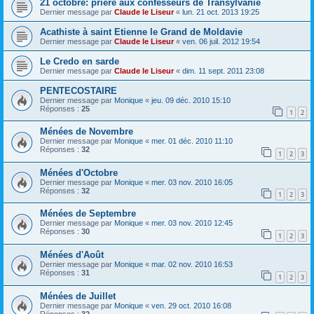
21 octobre: prière aux confesseurs de Transylvanie
Dernier message par
Claude le Liseur
«
lun. 21 oct. 2013 19:25
Acathiste à saint Etienne le Grand de Moldavie
Dernier message par
Claude le Liseur
«
ven. 06 juil. 2012 19:54
Le Credo en sarde
Dernier message par
Claude le Liseur
«
dim. 11 sept. 2011 23:08
PENTECOSTAIRE
Dernier message par
Monique
«
jeu. 09 déc. 2010 15:10
Réponses :
25
1
2
Ménées de Novembre
Dernier message par
Monique
«
mer. 01 déc. 2010 11:10
Réponses :
32
1
2
3
Ménées d'Octobre
Dernier message par
Monique
«
mer. 03 nov. 2010 16:05
Réponses :
32
1
2
3
Ménées de Septembre
Dernier message par
Monique
«
mer. 03 nov. 2010 12:45
Réponses :
30
1
2
3
Ménées d'Août
Dernier message par
Monique
«
mar. 02 nov. 2010 16:53
Réponses :
31
1
2
3
Ménées de Juillet
Dernier message par
Monique
«
ven. 29 oct. 2010 16:08
Réponses :
32