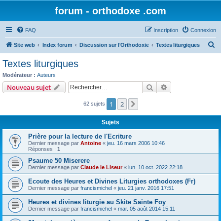
forum - orthodoxe .com
FAQ
Inscription
Connexion
R
Site web
Index forum
Discussion sur l'Orthodoxie
Textes liturgiques
e
Textes liturgiques
c
Modérateur :
Auteurs
h
Rechercher
Recherche avanc
Nouveau sujet
e
1
2
Suivant
62 sujets
r
c
Sujets
h
Prière pour la lecture de l'Ecriture
e
Dernier message par
Antoine
«
jeu. 16 mars 2006 10:46
Réponses :
1
r
Psaume 50 Miserere
Dernier message par
Claude le Liseur
«
lun. 10 oct. 2022 22:18
Ecoute des Heures et Divines Liturgies orthodoxes (Fr)
Dernier message par
francismichel
«
jeu. 21 janv. 2016 17:51
Heures et divines liturgie au Skite Sainte Foy
Dernier message par
francismichel
«
mar. 05 août 2014 15:11