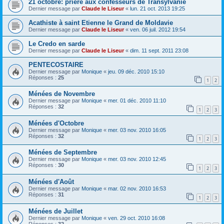
21 octobre: prière aux confesseurs de Transylvanie
Dernier message par
Claude le Liseur
«
lun. 21 oct. 2013 19:25
Acathiste à saint Etienne le Grand de Moldavie
Dernier message par
Claude le Liseur
«
ven. 06 juil. 2012 19:54
Le Credo en sarde
Dernier message par
Claude le Liseur
«
dim. 11 sept. 2011 23:08
PENTECOSTAIRE
Dernier message par
Monique
«
jeu. 09 déc. 2010 15:10
Réponses :
25
1
2
Ménées de Novembre
Dernier message par
Monique
«
mer. 01 déc. 2010 11:10
Réponses :
32
1
2
3
Ménées d'Octobre
Dernier message par
Monique
«
mer. 03 nov. 2010 16:05
Réponses :
32
1
2
3
Ménées de Septembre
Dernier message par
Monique
«
mer. 03 nov. 2010 12:45
Réponses :
30
1
2
3
Ménées d'Août
Dernier message par
Monique
«
mar. 02 nov. 2010 16:53
Réponses :
31
1
2
3
Ménées de Juillet
Dernier message par
Monique
«
ven. 29 oct. 2010 16:08
Réponses :
32