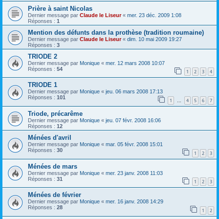
Prière à saint Nicolas
Dernier message par
Claude le Liseur
«
mer. 23 déc. 2009 1:08
Réponses :
1
Mention des défunts dans la prothèse (tradition roumaine)
Dernier message par
Claude le Liseur
«
dim. 10 mai 2009 19:27
Réponses :
3
TRIODE 2
Dernier message par
Monique
«
mer. 12 mars 2008 10:07
Réponses :
54
1
2
3
4
TRIODE 1
Dernier message par
Monique
«
jeu. 06 mars 2008 17:13
Réponses :
101
1
4
5
6
7
…
Triode, précarême
Dernier message par
Monique
«
jeu. 07 févr. 2008 16:06
Réponses :
12
Ménées d'avril
Dernier message par
Monique
«
mar. 05 févr. 2008 15:01
Réponses :
30
1
2
3
Ménées de mars
Dernier message par
Monique
«
mer. 23 janv. 2008 11:03
Réponses :
31
1
2
3
Ménées de février
Dernier message par
Monique
«
mer. 16 janv. 2008 14:29
Réponses :
28
1
2