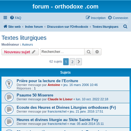
forum - orthodoxe .com
FAQ
Inscription
Connexion
R
Site web
Index forum
Discussion sur l'Orthodoxie
Textes liturgiques
e
Textes liturgiques
c
Modérateur :
Auteurs
h
Rechercher
Recherche avanc
Nouveau sujet
e
1
2
Suivant
62 sujets
r
c
Sujets
h
Prière pour la lecture de l'Ecriture
e
Dernier message par
Antoine
«
jeu. 16 mars 2006 10:46
Réponses :
1
r
Psaume 50 Miserere
Dernier message par
Claude le Liseur
«
lun. 10 oct. 2022 22:18
Ecoute des Heures et Divines Liturgies orthodoxes (Fr)
Dernier message par
francismichel
«
jeu. 21 janv. 2016 17:51
Heures et divines liturgie au Skite Sainte Foy
Dernier message par
francismichel
«
mar. 05 août 2014 15:11