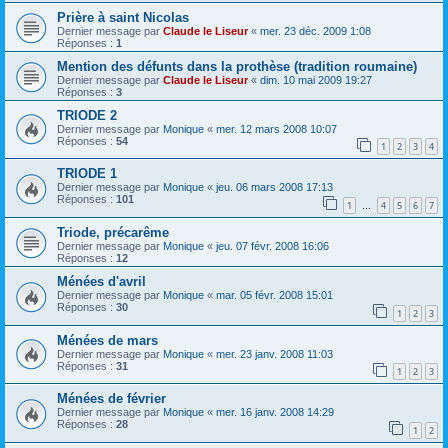
Prière à saint Nicolas
Dernier message par
Claude le Liseur
«
mer. 23 déc. 2009 1:08
Réponses :
1
Mention des défunts dans la prothèse (tradition roumaine)
Dernier message par
Claude le Liseur
«
dim. 10 mai 2009 19:27
Réponses :
3
TRIODE 2
Dernier message par
Monique
«
mer. 12 mars 2008 10:07
Réponses :
54
1
2
3
4
TRIODE 1
Dernier message par
Monique
«
jeu. 06 mars 2008 17:13
Réponses :
101
1
4
5
6
7
…
Triode, précarême
Dernier message par
Monique
«
jeu. 07 févr. 2008 16:06
Réponses :
12
Ménées d'avril
Dernier message par
Monique
«
mar. 05 févr. 2008 15:01
Réponses :
30
1
2
3
Ménées de mars
Dernier message par
Monique
«
mer. 23 janv. 2008 11:03
Réponses :
31
1
2
3
Ménées de février
Dernier message par
Monique
«
mer. 16 janv. 2008 14:29
Réponses :
28
1
2