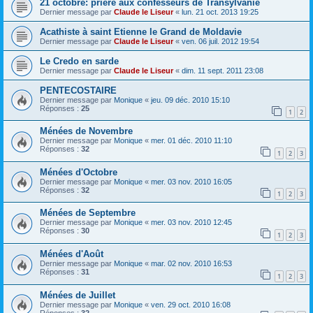
21 octobre: prière aux confesseurs de Transylvanie
Dernier message par
Claude le Liseur
«
lun. 21 oct. 2013 19:25
Acathiste à saint Etienne le Grand de Moldavie
Dernier message par
Claude le Liseur
«
ven. 06 juil. 2012 19:54
Le Credo en sarde
Dernier message par
Claude le Liseur
«
dim. 11 sept. 2011 23:08
PENTECOSTAIRE
Dernier message par
Monique
«
jeu. 09 déc. 2010 15:10
Réponses :
25
1
2
Ménées de Novembre
Dernier message par
Monique
«
mer. 01 déc. 2010 11:10
Réponses :
32
1
2
3
Ménées d'Octobre
Dernier message par
Monique
«
mer. 03 nov. 2010 16:05
Réponses :
32
1
2
3
Ménées de Septembre
Dernier message par
Monique
«
mer. 03 nov. 2010 12:45
Réponses :
30
1
2
3
Ménées d'Août
Dernier message par
Monique
«
mar. 02 nov. 2010 16:53
Réponses :
31
1
2
3
Ménées de Juillet
Dernier message par
Monique
«
ven. 29 oct. 2010 16:08
Réponses :
32