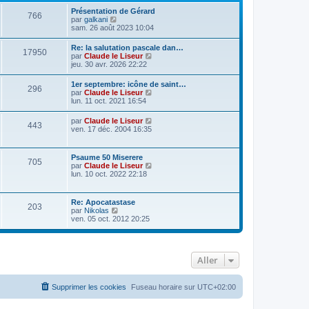
Présentation de Gérard
766
C
par
galkani
o
sam. 26 août 2023 10:04
n
s
Re: la salutation pascale dan…
17950
u
C
par
Claude le Liseur
l
o
jeu. 30 avr. 2026 22:22
t
n
e
s
1er septembre: icône de saint…
r
296
u
C
par
Claude le Liseur
l
l
o
lun. 11 oct. 2021 16:54
e
t
n
d
e
s
e
C
par
Claude le Liseur
r
443
u
r
o
ven. 17 déc. 2004 16:35
l
l
n
n
e
t
i
s
d
e
e
u
e
Psaume 50 Miserere
r
r
705
l
r
C
par
Claude le Liseur
l
m
t
n
o
lun. 10 oct. 2022 22:18
e
e
e
i
n
d
s
r
e
s
e
s
l
r
u
r
a
Re: Apocatastase
e
m
203
l
n
g
C
par
Nikolas
d
e
t
i
e
o
ven. 05 oct. 2012 20:25
e
s
e
e
n
r
s
r
r
s
n
a
l
m
u
i
g
e
e
l
e
e
d
s
Aller
t
r
e
s
e
m
r
a
r
e
n
g
l
s
Supprimer les cookies
Fuseau horaire sur
UTC+02:00
i
e
e
s
e
d
a
r