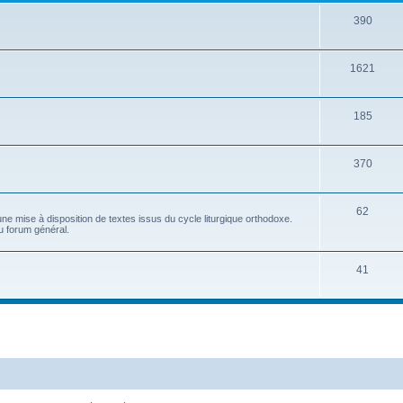
390
1621
185
370
62
e mise à disposition de textes issus du cycle liturgique orthodoxe.
u forum général.
41