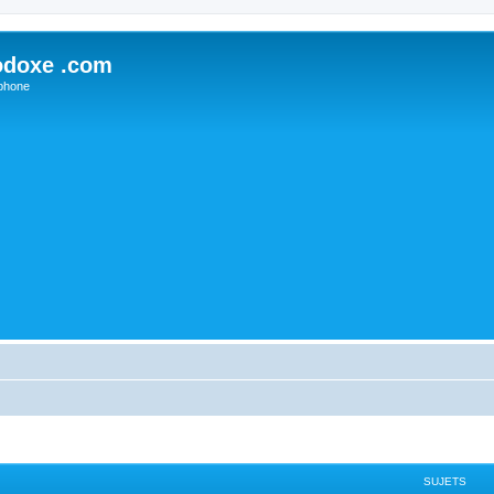
odoxe .com
phone
SUJETS