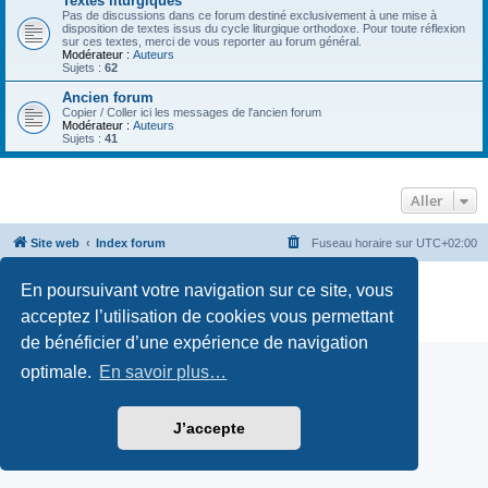
Textes liturgiques
Pas de discussions dans ce forum destiné exclusivement à une mise à
disposition de textes issus du cycle liturgique orthodoxe. Pour toute réflexion
sur ces textes, merci de vous reporter au forum général.
Modérateur :
Auteurs
Sujets :
62
Ancien forum
Copier / Coller ici les messages de l'ancien forum
Modérateur :
Auteurs
Sujets :
41
Aller
Site web
Index forum
Fuseau horaire sur
UTC+02:00
Développé par
phpBB
® Forum Software © phpBB Limited
En poursuivant votre navigation sur ce site, vous
Traduction française officielle
©
Qiaeru
acceptez l’utilisation de cookies vous permettant
Confidentialité
|
Conditions
de bénéficier d’une expérience de navigation
optimale.
En savoir plus…
J’accepte