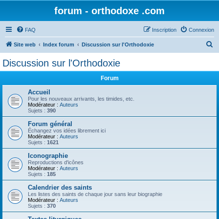
forum - orthodoxe .com
FAQ
Inscription
Connexion
R
Site web
Index forum
Discussion sur l'Orthodoxie
e
Discussion sur l'Orthodoxie
c
Forum
h
e
Accueil
Pour les nouveaux arrivants, les timides, etc.
r
Modérateur :
Auteurs
Sujets :
390
c
Forum général
h
Échangez vos idées librement ici
Modérateur :
Auteurs
e
Sujets :
1621
r
Iconographie
Reproductions d'icônes
Modérateur :
Auteurs
Sujets :
185
Calendrier des saints
Les listes des saints de chaque jour sans leur biographie
Modérateur :
Auteurs
Sujets :
370