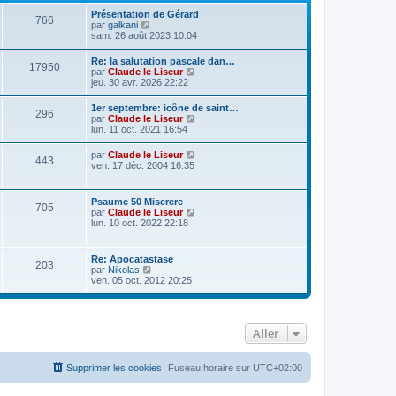
Présentation de Gérard
766
C
par
galkani
o
sam. 26 août 2023 10:04
n
s
Re: la salutation pascale dan…
17950
u
C
par
Claude le Liseur
l
o
jeu. 30 avr. 2026 22:22
t
n
e
s
1er septembre: icône de saint…
r
296
u
C
par
Claude le Liseur
l
l
o
lun. 11 oct. 2021 16:54
e
t
n
d
e
s
e
C
par
Claude le Liseur
r
443
u
r
o
ven. 17 déc. 2004 16:35
l
l
n
n
e
t
i
s
d
e
e
u
e
Psaume 50 Miserere
r
r
705
l
r
C
par
Claude le Liseur
l
m
t
n
o
lun. 10 oct. 2022 22:18
e
e
e
i
n
d
s
r
e
s
e
s
l
r
u
r
a
Re: Apocatastase
e
m
203
l
n
g
C
par
Nikolas
d
e
t
i
e
o
ven. 05 oct. 2012 20:25
e
s
e
e
n
r
s
r
r
s
n
a
l
m
u
i
g
e
e
l
e
e
d
s
Aller
t
r
e
s
e
m
r
a
r
e
n
g
l
s
Supprimer les cookies
Fuseau horaire sur
UTC+02:00
i
e
e
s
e
d
a
r