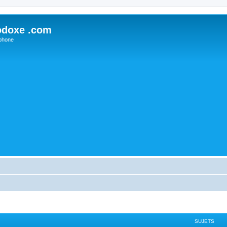
odoxe .com
phone
SUJETS