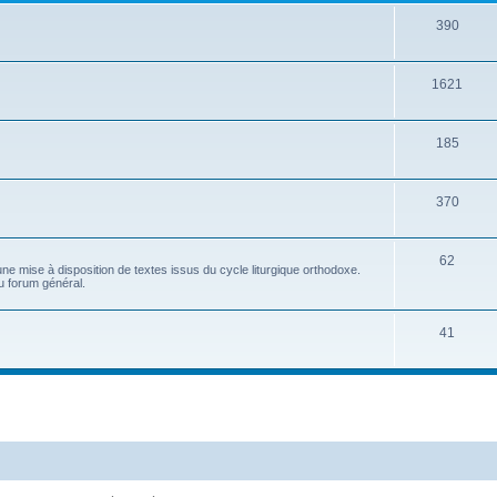
390
1621
185
370
62
e mise à disposition de textes issus du cycle liturgique orthodoxe.
u forum général.
41