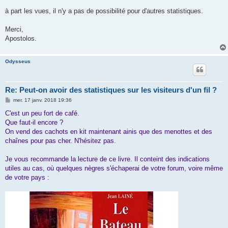
a
g
à part les vues, il n'y a pas de possibilité pour d'autres statistiques.
e
Merci,
Apostolos.
Odysseus
Re: Peut-on avoir des statistiques sur les visiteurs d'un fil ?
M
mer. 17 janv. 2018 19:36
e
s
C'est un peu fort de café.
s
Que faut-il encore ?
a
g
On vend des cachots en kit maintenant ainis que des menottes et des
e
chaînes pour pas cher. N'hésitez pas.
Je vous recommande la lecture de ce livre. Il conteint des indications
utiles au cas, où quelques nègres s'échaperai de votre forum, voire même
de votre pays :