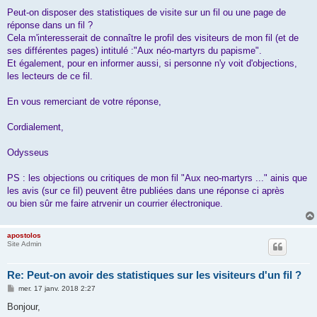
Peut-on disposer des statistiques de visite sur un fil ou une page de
réponse dans un fil ?
Cela m'interesserait de connaître le profil des visiteurs de mon fil (et de
ses différentes pages) intitulé :"Aux néo-martyrs du papisme".
Et également, pour en informer aussi, si personne n'y voit d'objections,
les lecteurs de ce fil.
En vous remerciant de votre réponse,
Cordialement,
Odysseus
PS : les objections ou critiques de mon fil "Aux neo-martyrs ..." ainis que
les avis (sur ce fil) peuvent être publiées dans une réponse ci après
ou bien sûr me faire atrvenir un courrier électronique.
apostolos
Site Admin
Re: Peut-on avoir des statistiques sur les visiteurs d'un fil ?
M
mer. 17 janv. 2018 2:27
e
s
Bonjour,
s