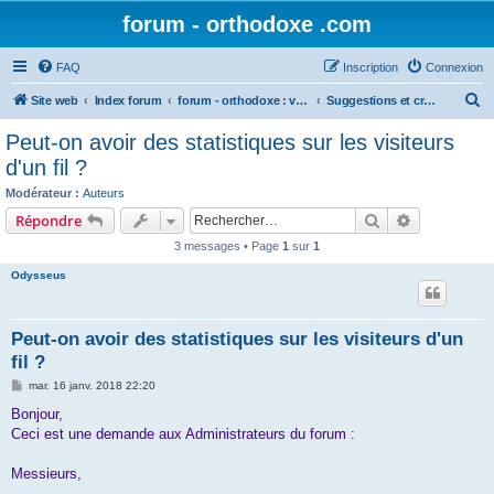
forum - orthodoxe .com
FAQ
Inscription
Connexion
R
Site web
Index forum
forum - orthodoxe : vos remarques
Suggestions et critiques
e
Peut-on avoir des statistiques sur les visiteurs
c
d'un fil ?
h
Modérateur :
Auteurs
e
Rechercher
Recherche 
Répondre
r
3 messages • Page
1
sur
1
c
Odysseus
h
e
Peut-on avoir des statistiques sur les visiteurs d'un
r
fil ?
M
mar. 16 janv. 2018 22:20
e
s
Bonjour,
s
Ceci est une demande aux Administrateurs du forum :
a
g
e
Messieurs,