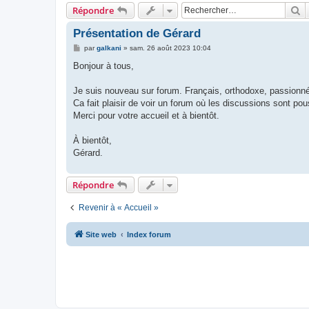
R
Répondre
Présentation de Gérard
M
par
galkani
»
sam. 26 août 2023 10:04
e
s
Bonjour à tous,
s
a
g
Je suis nouveau sur forum. Français, orthodoxe, passionné
e
Ca fait plaisir de voir un forum où les discussions sont p
Merci pour votre accueil et à bientôt.
À bientôt,
Gérard.
Répondre
Revenir à « Accueil »
Site web
Index forum