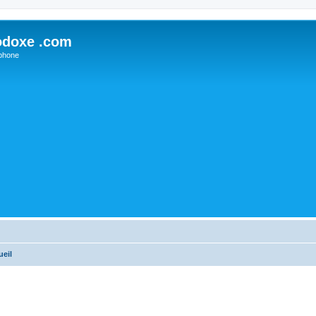
odoxe .com
phone
ueil