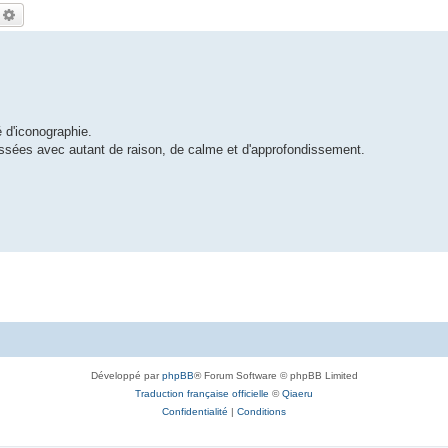
echercher
Recherche avancée
 d'iconographie.
oussées avec autant de raison, de calme et d'approfondissement.
Développé par
phpBB
® Forum Software © phpBB Limited
Traduction française officielle
©
Qiaeru
Confidentialité
|
Conditions