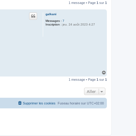
1 message • Page
1
sur
1
galkani
Messages :
7
Inscription :
jeu. 24 août 2023 4:27
H
a
1 message • Page
1
sur
1
u
t
Aller
Supprimer les cookies
Fuseau horaire sur
UTC+02:00