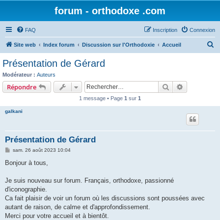
forum - orthodoxe .com
FAQ
Inscription
Connexion
R
Site web
Index forum
Discussion sur l'Orthodoxie
Accueil
e
Présentation de Gérard
c
Modérateur :
Auteurs
h
Rechercher
Recherche 
Répondre
e
1 message • Page
1
sur
1
r
galkani
c
h
Présentation de Gérard
e
M
sam. 26 août 2023 10:04
r
e
s
Bonjour à tous,
s
a
g
Je suis nouveau sur forum. Français, orthodoxe, passionné
e
d'iconographie.
Ca fait plaisir de voir un forum où les discussions sont poussées avec
autant de raison, de calme et d'approfondissement.
Merci pour votre accueil et à bientôt.