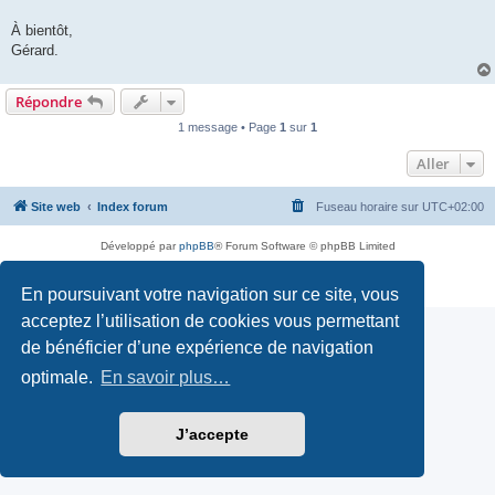
À bientôt,
Gérard.
Répondre
1 message • Page
1
sur
1
Aller
Site web
Index forum
Fuseau horaire sur
UTC+02:00
Développé par
phpBB
® Forum Software © phpBB Limited
Traduction française officielle
©
Qiaeru
Confidentialité
|
Conditions
En poursuivant votre navigation sur ce site, vous
acceptez l’utilisation de cookies vous permettant
de bénéficier d’une expérience de navigation
optimale.
En savoir plus…
J’accepte