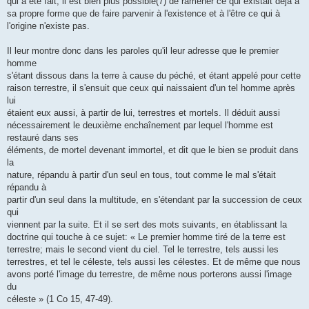
qui a été fait, il est bien plus possible(7) de ramener ce qui existait déjà à
sa propre forme que de faire parvenir à l'existence et à l'être ce qui à
l'origine n'existe pas.
Il leur montre donc dans les paroles qu'il leur adresse que le premier
homme
s'étant dissous dans la terre à cause du péché, et étant appelé pour cette
raison terrestre, il s'ensuit que ceux qui naissaient d'un tel homme après
lui
étaient eux aussi, à partir de lui, terrestres et mortels. Il déduit aussi
nécessairement le deuxième enchaînement par lequel l'homme est
restauré dans ses
éléments, de mortel devenant immortel, et dit que le bien se produit dans
la
nature, répandu à partir d'un seul en tous, tout comme le mal s'était
répandu à
partir d'un seul dans la multitude, en s'étendant par la succession de ceux
qui
viennent par la suite. Et il se sert des mots suivants, en établissant la
doctrine qui touche à ce sujet: « Le premier homme tiré de la terre est
terrestre; mais le second vient du ciel. Tel le terrestre, tels aussi les
terrestres, et tel le céleste, tels aussi les célestes. Et de même que nous
avons porté l'image du terrestre, de même nous porterons aussi l'image
du
céleste » (1 Co 15, 47-49).