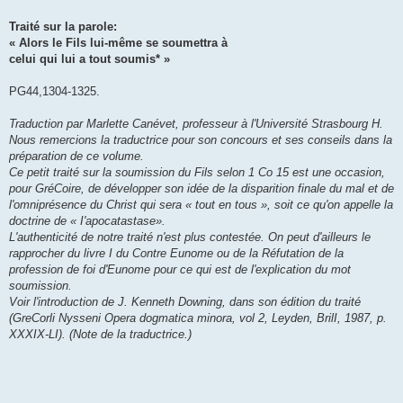
Traité sur la parole:
« Alors le Fils lui-même se soumettra à
celui qui lui a tout soumis* »
PG44,1304-1325.
Traduction par Marlette Canévet, professeur à l'Université Strasbourg H.
Nous remercions la traductrice pour son concours et ses conseils dans la
préparation de ce volume.
Ce petit traité sur la soumission du Fils selon 1 Co 15 est une occasion,
pour GréCoire, de développer son idée de la disparition finale du mal et de
l'omniprésence du Christ qui sera « tout en tous », soit ce qu'on appelle la
doctrine de « I'apocatastase».
L'authenticité de notre traité n'est plus contestée. On peut d'ailleurs le
rapprocher du livre I du Contre Eunome ou de la Réfutation de la
profession de foi d'Eunome pour ce qui est de l'explication du mot
soumission.
Voir l'introduction de J. Kenneth Downing, dans son édition du traité
(GreCorli Nysseni Opera dogmatica minora, vol 2, Leyden, BrilI, 1987, p.
XXXIX-LI). (Note de la traductrice.)