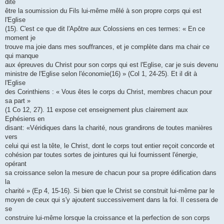
dite
être la soumission du Fils lui-même mêlé à son propre corps qui est
l'Eglise
(15). C'est ce que dit l'Apôtre aux Colossiens en ces termes: « En ce
moment je
trouve ma joie dans mes souffrances, et je complète dans ma chair ce
qui manque
aux épreuves du Christ pour son corps qui est l'Eglise, car je suis devenu
ministre de l'Eglise selon l'économie(16) » (Col 1, 24-25). Et il dit à
l'Eglise
des Corinthiens : « Vous êtes le corps du Christ, membres chacun pour
sa part »
(1 Co 12, 27). 11 expose cet enseignement plus clairement aux
Ephésiens en
disant: «Véridiques dans la charité, nous grandirons de toutes manières
vers
celui qui est la tête, le Christ, dont le corps tout entier reçoit concorde et
cohésion par toutes sortes de jointures qui lui fournissent l'énergie,
opérant
sa croissance selon la mesure de chacun pour sa propre édification dans
la
charité » (Ep 4, 15-16). Si bien que le Christ se construit lui-même par le
moyen de ceux qui s'y ajoutent successivement dans la foi. Il cessera de
se
construire lui-même lorsque la croissance et la perfection de son corps