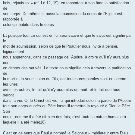
bois, réjouis-toi » (cf. Lc 12, 19), en rapportant à son âme la satisfaction
de
son corps. De même ici aussi la soumission du corps de l'Eglise est
rapportée à
celui qui habite dans le corps.
Et puisque tout ce qui est en lui sera sauvé et que le salut est signifié par
le
mot de soumission, selon ce que le Psautier nous invite à penser,
logiquement
nous apprenons, dans ce passage de l'Apôtre, à croire qu'il n'y aura plus
rien
en dehors des sauvés. Le texte nous signifie cela à travers la purification
de
la mort et la soumission du Fils, car toutes ces paroles sont en accord
les unes
avec les autres, le fait qu'il n'y aura plus de mort, et le fait que tous
seront
dans la vie. Or le Christ est vie, lui qui introduit selon la parole de l'Apôtre
tout son corps auprès du Père lorsqu'il remettra la royauté à Dieu le Père.
Son
corps, comme il a été dit bien des fois, c'est toute la nature humaine à
laquelle il a été mêlé(18).
C'est en ce sens que Paul a nommé le Seigneur « médiateur entre Dieu