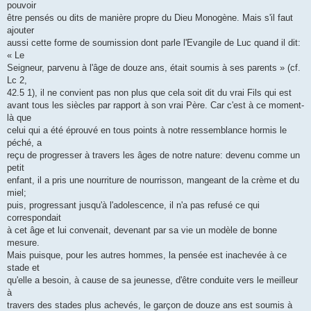
pouvoir
être pensés ou dits de manière propre du Dieu Monogène. Mais s'il faut
ajouter
aussi cette forme de soumission dont parle l'Evangile de Luc quand il dit:
« Le
Seigneur, parvenu à l'âge de douze ans, était soumis à ses parents » (cf.
Lc 2,
42.5 1), il ne convient pas non plus que cela soit dit du vrai Fils qui est
avant tous les siècles par rapport à son vrai Père. Car c'est à ce moment-
là que
celui qui a été éprouvé en tous points à notre ressemblance hormis le
péché, a
reçu de progresser à travers les âges de notre nature: devenu comme un
petit
enfant, il a pris une nourriture de nourrisson, mangeant de la crème et du
miel;
puis, progressant jusqu'à l'adolescence, il n'a pas refusé ce qui
correspondait
à cet âge et lui convenait, devenant par sa vie un modèle de bonne
mesure.
Mais puisque, pour les autres hommes, la pensée est inachevée à ce
stade et
qu'elle a besoin, à cause de sa jeunesse, d'être conduite vers le meilleur
à
travers des stades plus achevés, le garçon de douze ans est soumis à