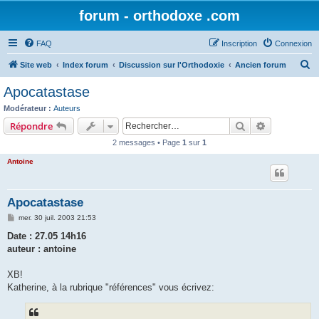
forum - orthodoxe .com
FAQ
Inscription
Connexion
R
Site web
Index forum
Discussion sur l'Orthodoxie
Ancien forum
e
Apocatastase
c
Modérateur :
Auteurs
h
Rechercher
Recherche 
Répondre
e
2 messages • Page
1
sur
1
r
Antoine
c
h
Apocatastase
e
M
mer. 30 juil. 2003 21:53
r
e
s
Date : 27.05 14h16
s
auteur : antoine
a
g
e
XB!
Katherine, à la rubrique "références" vous écrivez: