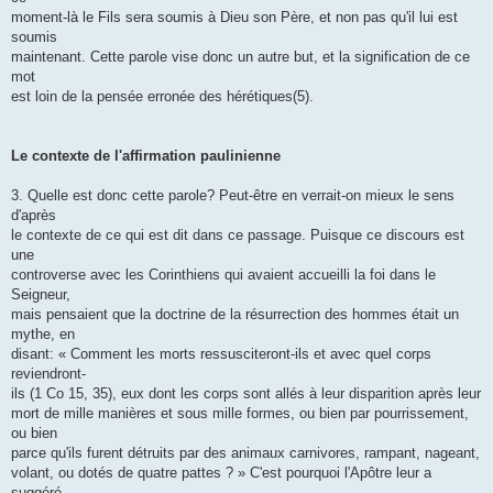
moment-là le Fils sera soumis à Dieu son Père, et non pas qu'il lui est
soumis
maintenant. Cette parole vise donc un autre but, et la signification de ce
mot
est loin de la pensée erronée des hérétiques(5).
Le contexte de l'affirmation paulinienne
3. Quelle est donc cette parole? Peut-être en verrait-on mieux le sens
d'après
le contexte de ce qui est dit dans ce passage. Puisque ce discours est
une
controverse avec les Corinthiens qui avaient accueilli la foi dans le
Seigneur,
mais pensaient que la doctrine de la résurrection des hommes était un
mythe, en
disant: « Comment les morts ressusciteront-ils et avec quel corps
reviendront-
ils (1 Co 15, 35), eux dont les corps sont allés à leur disparition après leur
mort de mille manières et sous mille formes, ou bien par pourrissement,
ou bien
parce qu'ils furent détruits par des animaux carnivores, rampant, nageant,
volant, ou dotés de quatre pattes ? » C'est pourquoi l'Apôtre leur a
suggéré