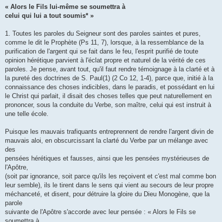
« Alors le Fils lui-même se soumettra à
celui qui lui a tout soumis* »
1. Toutes les paroles du Seigneur sont des paroles saintes et pures,
comme le dit le Prophète (Ps 11, 7), lorsque, à la ressemblance de la
purification de l'argent qui se fait dans le feu, l'esprit purifié de toute
opinion hérétique parvient à l'éclat propre et naturel de la vérité de ces
paroles. Je pense, avant tout, qu'il faut rendre témoignage à la clarté et à
la pureté des doctrines de S. Paul(1) (2 Co 12, 1-4), parce que, initié à la
connaissance des choses indicibles, dans le paradis, et possédant en lui
le Christ qui parlait, il disait des choses telles que peut naturellement en
prononcer, sous la conduite du Verbe, son maître, celui qui est instruit à
une telle école.
Puisque les mauvais trafiquants entreprennent de rendre l'argent divin de
mauvais aloi, en obscurcissant la clarté du Verbe par un mélange avec
des
pensées hérétiques et fausses, ainsi que les pensées mystérieuses de
l'Apôtre,
(soit par ignorance, soit parce qu'ils les reçoivent et c'est mal comme bon
leur semble), ils le tirent dans le sens qui vient au secours de leur propre
méchanceté, et disent, pour détruire la gloire du Dieu Monogène, que la
parole
suivante de l'Apôtre s'accorde avec leur pensée : « Alors le Fils se
soumettra à