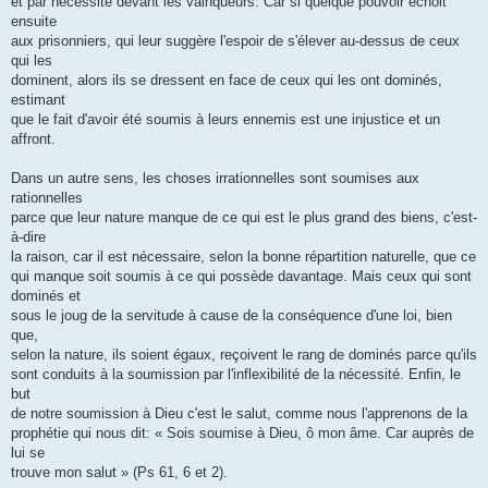
et par nécessité devant les vainqueurs. Car si quelque pouvoir échoit
ensuite
aux prisonniers, qui leur suggère l'espoir de s'élever au-dessus de ceux
qui les
dominent, alors ils se dressent en face de ceux qui les ont dominés,
estimant
que le fait d'avoir été soumis à leurs ennemis est une injustice et un
affront.
Dans un autre sens, les choses irrationnelles sont soumises aux
rationnelles
parce que leur nature manque de ce qui est le plus grand des biens, c'est-
à-dire
la raison, car il est nécessaire, selon la bonne répartition naturelle, que ce
qui manque soit soumis à ce qui possède davantage. Mais ceux qui sont
dominés et
sous le joug de la servitude à cause de la conséquence d'une loi, bien
que,
selon la nature, ils soient égaux, reçoivent le rang de dominés parce qu'ils
sont conduits à la soumission par l'inflexibilité de la nécessité. Enfin, le
but
de notre soumission à Dieu c'est le salut, comme nous l'apprenons de la
prophétie qui nous dit: « Sois soumise à Dieu, ô mon âme. Car auprès de
lui se
trouve mon salut » (Ps 61, 6 et 2).