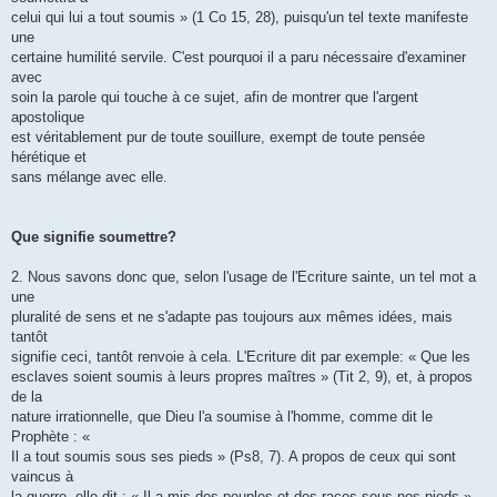
celui qui lui a tout soumis » (1 Co 15, 28), puisqu'un tel texte manifeste
une
certaine humilité servile. C'est pourquoi il a paru nécessaire d'examiner
avec
soin la parole qui touche à ce sujet, afin de montrer que l'argent
apostolique
est véritablement pur de toute souillure, exempt de toute pensée
hérétique et
sans mélange avec elle.
Que signifie soumettre?
2. Nous savons donc que, selon l'usage de l'Ecriture sainte, un tel mot a
une
pluralité de sens et ne s'adapte pas toujours aux mêmes idées, mais
tantôt
signifie ceci, tantôt renvoie à cela. L'Ecriture dit par exemple: « Que les
esclaves soient soumis à leurs propres maîtres » (Tit 2, 9), et, à propos
de la
nature irrationnelle, que Dieu l'a soumise à l'homme, comme dit le
Prophète : «
Il a tout soumis sous ses pieds » (Ps8, 7). A propos de ceux qui sont
vaincus à
la guerre, elle dit : « Il a mis des peuples et des races sous nos pieds »