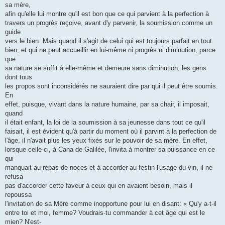
sa mère,
afin qu'elle lui montre qu'il est bon que ce qui parvient à la perfection à
travers un progrès reçoive, avant d'y parvenir, la soumission comme un
guide
vers le bien. Mais quand il s'agit de celui qui est toujours parfait en tout
bien, et qui ne peut accueillir en lui-même ni progrès ni diminution, parce
que
sa nature se suffit à elle-même et demeure sans diminution, les gens
dont tous
les propos sont inconsidérés ne sauraient dire par qui il peut être soumis.
En
effet, puisque, vivant dans la nature humaine, par sa chair, il imposait,
quand
il était enfant, la loi de la soumission à sa jeunesse dans tout ce qu'il
faisait, il est évident qu'à partir du moment où il parvint à la perfection de
l'âge, il n'avait plus les yeux fixés sur le pouvoir de sa mère. En effet,
lorsque celle-ci, à Cana de Galilée, l'invita à montrer sa puissance en ce
qui
manquait au repas de noces et à accorder au festin l'usage du vin, il ne
refusa
pas d'accorder cette faveur à ceux qui en avaient besoin, mais il
repoussa
l'invitation de sa Mère comme inopportune pour lui en disant: « Qu'y a-t-il
entre toi et moi, femme? Voudrais-tu commander à cet âge qui est le
mien? N'est-