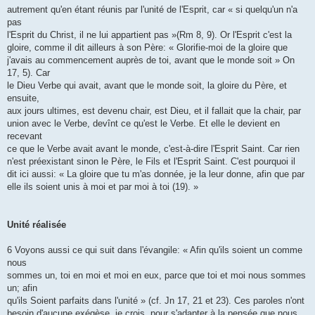
autrement qu'en étant réunis par l'unité de l'Esprit, car « si quelqu'un n'a
pas
l'Esprit du Christ, il ne lui appartient pas »(Rm 8, 9). Or l'Esprit c'est la
gloire, comme il dit ailleurs à son Père: « Glorifie-moi de la gloire que
j'avais au commencement auprès de toi, avant que le monde soit » On
17, 5). Car
le Dieu Verbe qui avait, avant que le monde soit, la gloire du Père, et
ensuite,
aux jours ultimes, est devenu chair, est Dieu, et il fallait que la chair, par
union avec le Verbe, devînt ce qu'est le Verbe. Et elle le devient en
recevant
ce que le Verbe avait avant le monde, c'est-à-dire l'Esprit Saint. Car rien
n'est préexistant sinon le Père, le Fils et l'Esprit Saint. C'est pourquoi il
dit ici aussi: « La gloire que tu m'as donnée, je la leur donne, afin que par
elle ils soient unis à moi et par moi à toi (19). »
Unité réalisée
6 Voyons aussi ce qui suit dans l'évangile: « Afin qu'ils soient un comme
nous
sommes un, toi en moi et moi en eux, parce que toi et moi nous sommes
un; afin
qu'ils Soient parfaits dans l'unité » (cf. Jn 17, 21 et 23). Ces paroles n'ont
besoin d'aucune exégèse, je crois, pour s'adapter à la pensée que nous