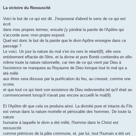
La victoire du Ressuscité
Voici le but de ce qui est dit. J'exposerai d'abord le sens de ce qui est
écrit
dans mes propres termes; ensuite j'y joindrai la parole de l'Apôtre qui
s'accorde avec mon propre exposé.
Quel est donc le but de la parole que le divin Apôtre enseigne dans ce
passage ?
Le voici. Un jour la nature du mal s'en ira vers le néant(8), elle sera
entièrement effacée de l'être, et la divine et pure Bonté contiendra en elle-
même toute la nature rationnelle, car rien de ce qui vient par Dieu à
l'existence ne manquera au Royaume de Dieu lorsque tout le mal qui a
été mêlé
aux êtres sera dissous par la purification du feu, au creuset, comme une
scorie,
et que tout ce qui tient son existence de Dieu redeviendra tel qu'il était au
commencement lorsqu'il n'avait pas encore accueilli le mal(9).
Et l'Apôtre dit que cela se produira ainsi. La divinité pure et intacte du Fils
est venue dans la nature mortelle et périssable des hommes. De toute la
nature
humaine à laquelle le divin a été mêlé, l'homme dans le Christ est
ressuscité
comme prémices de la pâte commune, et, par lui, tout l'humain a été uni