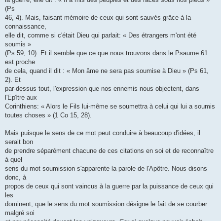
(Ps
46, 4). Mais, faisant mémoire de ceux qui sont sauvés grâce à la
connaissance,
elle dit, comme si c'était Dieu qui parlait: « Des étrangers m'ont été
soumis »
(Ps 59, 10). Et il semble que ce que nous trouvons dans le Psaume 61
est proche
de cela, quand il dit : « Mon âme ne sera pas soumise à Dieu » (Ps 61,
2). Et
par-dessus tout, l'expression que nos ennemis nous objectent, dans
l'Epître aux
Corinthiens: « Alors le Fils lui-même se soumettra à celui qui lui a soumis
toutes choses » (1 Co 15, 28).
Mais puisque le sens de ce mot peut conduire à beaucoup d'idées, il
serait bon
de prendre séparément chacune de ces citations en soi et de reconnaître
à quel
sens du mot soumission s'apparente la parole de l'Apôtre. Nous disons
donc, à
propos de ceux qui sont vaincus à la guerre par la puissance de ceux qui
les
dominent, que le sens du mot soumission désigne le fait de se courber
malgré soi