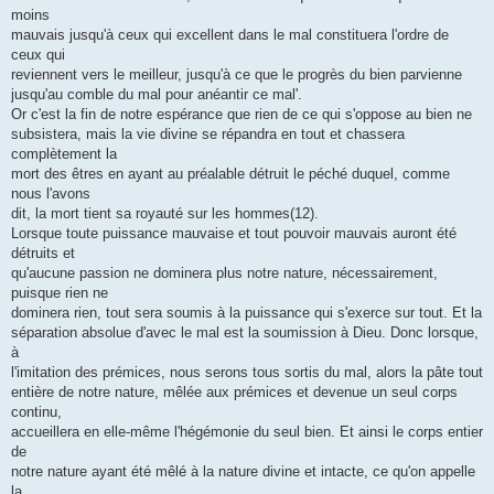
moins
mauvais jusqu'à ceux qui excellent dans le mal constituera l'ordre de
ceux qui
reviennent vers le meilleur, jusqu'à ce que le progrès du bien parvienne
jusqu'au comble du mal pour anéantir ce mal'.
Or c'est la fin de notre espérance que rien de ce qui s'oppose au bien ne
subsistera, mais la vie divine se répandra en tout et chassera
complètement la
mort des êtres en ayant au préalable détruit le péché duquel, comme
nous l'avons
dit, la mort tient sa royauté sur les hommes(12).
Lorsque toute puissance mauvaise et tout pouvoir mauvais auront été
détruits et
qu'aucune passion ne dominera plus notre nature, nécessairement,
puisque rien ne
dominera rien, tout sera soumis à la puissance qui s'exerce sur tout. Et la
séparation absolue d'avec le mal est la soumission à Dieu. Donc lorsque,
à
l'imitation des prémices, nous serons tous sortis du mal, alors la pâte tout
entière de notre nature, mêlée aux prémices et devenue un seul corps
continu,
accueillera en elle-même l'hégémonie du seul bien. Et ainsi le corps entier
de
notre nature ayant été mêlé à la nature divine et intacte, ce qu'on appelle
la