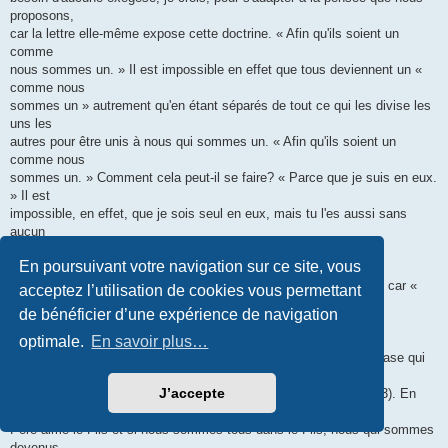
proposons,
car la lettre elle-même expose cette doctrine. « Afin qu'ils soient un
comme
nous sommes un. » Il est impossible en effet que tous deviennent un «
comme nous
sommes un » autrement qu'en étant séparés de tout ce qui les divise les
uns les
autres pour être unis à nous qui sommes un. « Afin qu'ils soient un
comme nous
sommes un. » Comment cela peut-il se faire? « Parce que je suis en eux.
» Il est
impossible, en effet, que je sois seul en eux, mais tu l'es aussi sans
aucun
doute, car « toi et moi nous sommes un ». Et c'est ainsi qu'ils
En poursuivant votre navigation sur ce site, vous
deviendront «
parfaits dans l'unité », eux qui atteignent leur perfection en nous, car «
acceptez l’utilisation de cookies vous permettant
nous
de bénéficier d’une expérience de navigation
sommes l'unité ».
optimale.
En savoir plus…
Il signifie d'une manière plus claire une pareille grâce dans la phrase qui
suit
J’accepte
par ces mots: « Tu les as aimés comme tu m'as aimé » jn 17, 23). En
effet, si le
Père aime le Fils et si nous sommes tous dans le Fils, nous qui sommes
devenus