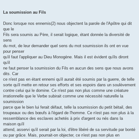
La soumission au Fils
Donc lorsque nos ennemis(2) nous objectent la parole de l'Apôtre qui dit
que le
Fils sera soumis au Père, il serait logique, étant donnée la diversité de
sens
du mot, de leur demander quel sens du mot soumission ils ont en vue
pour penser
qu'il faut l'appliquer au Dieu Monogène. Mais il est évident qu'ils diront
qu'il
ne faut penser la soumission du Fils en aucun des sens que nous avons
dits. Car
ce n'est pas en étant ennemi qu'il aurait été soumis par la guerre, de telle
sorte qu'il mette en retour ses efforts et ses espoirs dans un soulèvement
contre celui qui le domine. Ce n'est pas non plus comme une créature
irrationnelle que le Verbe subirait comme une nécessité naturelle la
soumission
parce que le bien lui ferait défaut, telle la soumission du petit bétail, des
troupeaux ou des bœufs à l'égard de l'homme. Ce n'est pas non plus à la
ressemblance des esclaves achetés à prix d'argent ou nés dans la
maison qu'il
attend, asservi qu'il serait par la loi, d'être libéré de sa servitude par bonté
ou par grâce. Mais, pourrait-on objecter, ce n'est pas non plus en