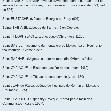
Saint MARIUS ou MAIRE, évêque d'Avenches dont il dut transférer le
siège à Lausanne, historien, missionnaire en Suisse romande (593, 594
ou 596).
Saint EUSTACHE, évêque de Bourges en Berry (607).
Sainte SABIANE, abbesse de Samtskhé en Géorgie.
Saint THEOPHYLACTE, archevêque d'Ohrid (vers 1126).
Saint BASILE, higoumène du monastère de Moldovitsa en Roumanie,
thaumaturge (XVème siècle).
Saint RAPHAËL d'Agapia, ascète roumain (fin XVIème siècle).
Saint CYRIAQUE de Bisericani, ascète roumain (vers 1660).
Saint CYRIAQUE de Tăzlau, ascète roumain (vers 1660).
Saint JEAN de Râsca, évêque de Huşi puis de Roman en Moldavie
(Roumanie 1685).
Saint THADDEE (Ouspensky), évêque, martyr par la main des
Communistes (Russie 1937).