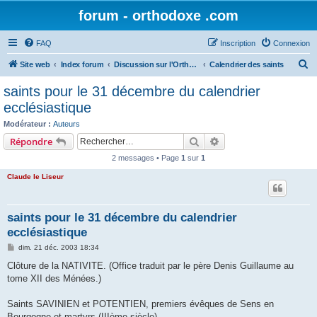
forum - orthodoxe .com
FAQ
Inscription
Connexion
R
Site web
Index forum
Discussion sur l'Orthodoxie
Calendrier des saints
e
saints pour le 31 décembre du calendrier
c
ecclésiastique
h
Modérateur :
Auteurs
e
Rechercher
Recherche avancée
Répondre
r
2 messages • Page
1
sur
1
c
Claude le Liseur
h
e
saints pour le 31 décembre du calendrier
r
ecclésiastique
M
dim. 21 déc. 2003 18:34
e
s
Clôture de la NATIVITE. (Office traduit par le père Denis Guillaume au
s
tome XII des Ménées.)
a
g
e
Saints SAVINIEN et POTENTIEN, premiers évêques de Sens en
Bourgogne et martyrs (IIIème siècle).