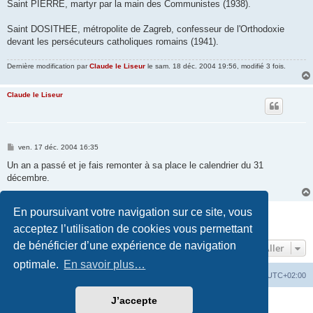
Saint PIERRE, martyr par la main des Communistes (1938).
Saint DOSITHEE, métropolite de Zagreb, confesseur de l'Orthodoxie
devant les persécuteurs catholiques romains (1941).
Dernière modification par
Claude le Liseur
le sam. 18 déc. 2004 19:56, modifié 3 fois.
Claude le Liseur
M
ven. 17 déc. 2004 16:35
e
s
Un an a passé et je fais remonter à sa place le calendrier du 31
s
décembre.
a
g
e
En poursuivant votre navigation sur ce site, vous
Répondre
2 messages • Page
1
sur
1
acceptez l’utilisation de cookies vous permettant
de bénéficier d’une expérience de navigation
Aller
optimale.
En savoir plus…
Site web
Index forum
Fuseau horaire sur
UTC+02:00
J’accepte
Développé par
phpBB
® Forum Software © phpBB Limited
Traduction française officielle
©
Qiaeru