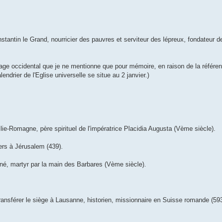
tantin le Grand, nourricier des pauvres et serviteur des lépreux, fondateur 
 occidental que je ne mentionne que pour mémoire, en raison de la référence
ndrier de l'Eglise universelle se situe au 2 janvier.)
-Romagne, père spirituel de l'impératrice Placidia Augusta (Vème siècle).
rs à Jérusalem (439).
 martyr par la main des Barbares (Vème siècle).
nsférer le siège à Lausanne, historien, missionnaire en Suisse romande (593