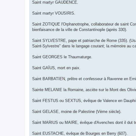
Saint martyr GAUDENCE.
Saint martyr VOUSIRIS.
Saint ZOTIQUE l'Orphanotrophe, collaborateur de saint Cons
bienfaisance de la ville de Constantinople (après 330).
Saint SYLVESTRE, pape et patriarche de Rome (335). (Usage
Saint-Sylvestre" dans le langage courant; la mémoire au cale
Saint GEORGES le Thaumaturge.
Saint GAÏUS, mort en paix.
Saint BARBATIEN, prêtre et confesseur à Ravenne en Emilie
Sainte MELANIE la Romaine, ascète sur le Mont des Olivie
Saint FESTUS ou SEXTUS, évêque de Valence en Dauphiné,
Saint GELASE, moine de Palestine (Vème siècle).
Saint MARIUS ou MAIRE, évêque d'Avenches dont il dut tra
Saint EUSTACHE, évêque de Bourges en Berry (607).