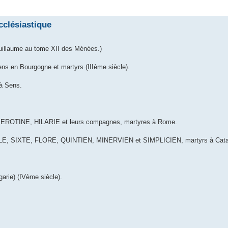
che avancée
cclésiastique
Guillaume au tome XII des Ménées.)
 en Bourgogne et martyrs (IIIème siècle).
à Sens.
OTINE, HILARIE et leurs compagnes, martyres à Rome.
, SIXTE, FLORE, QUINTIEN, MINERVIEN et SIMPLICIEN, martyrs à Catane
arie) (IVème siècle).