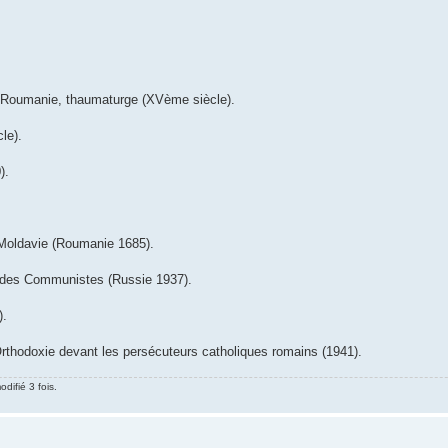
 Roumanie, thaumaturge (XVème siècle).
le).
).
Moldavie (Roumanie 1685).
 des Communistes (Russie 1937).
).
rthodoxie devant les persécuteurs catholiques romains (1941).
difié 3 fois.