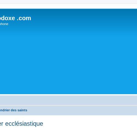
odoxe .com
phone
ndrier des saints
r ecclésiastique