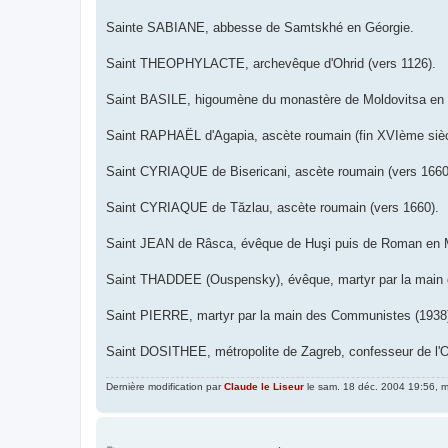
Sainte SABIANE, abbesse de Samtskhé en Géorgie.
Saint THEOPHYLACTE, archevêque d'Ohrid (vers 1126).
Saint BASILE, higoumène du monastère de Moldovitsa en
Saint RAPHAËL d'Agapia, ascète roumain (fin XVIème sièc
Saint CYRIAQUE de Bisericani, ascète roumain (vers 1660
Saint CYRIAQUE de Tăzlau, ascète roumain (vers 1660).
Saint JEAN de Râsca, évêque de Huşi puis de Roman en 
Saint THADDEE (Ouspensky), évêque, martyr par la main
Saint PIERRE, martyr par la main des Communistes (1938
Saint DOSITHEE, métropolite de Zagreb, confesseur de l'O
Dernière modification par
Claude le Liseur
le sam. 18 déc. 2004 19:56, mo