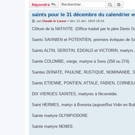
Rechercher
Recher
Répondre
saints pour le 31 décembre du calendrier e
M
par
Claude le Liseur
»
dim. 21 déc. 2003 18:34
e
s
Clôture de la NATIVITE. (Office traduit par le père Denis 
s
a
g
Saints SAVINIEN et POTENTIEN, premiers évêques de Sens
e
Saints ALTIN, SEROTIN, EDOALD et VICTORIN, martyrs 
Sainte COLOMBE, vierge, martyre à Sens (258 ou 274).
Saintes DONATE, PAULINE, RUSTIQUE, NOMINANDE, SER
Saints ETIENNE, PONTIEN, ATTALE, FABIEN, CORNEILLE
DIX VIERGES SAINTES, martyres à Nicomédie.
Saint HERMES, martyr à Bononia (aujourd'hui Vidin en Bulg
Sainte martyre OLYMPIODORE.
Sainte martyre NEMEE.